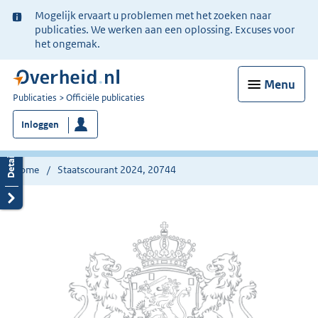
Ter
Mogelijk ervaart u problemen met het zoeken naar
informatie:
publicaties. We werken aan een oplossing. Excuses voor
het ongemak.
Menu
U
Publicaties
Officiële publicaties
bent
Inloggen
nu
hier:
Home
Staatscourant 2024, 20744