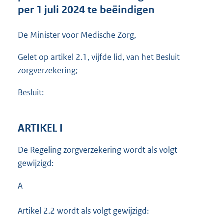
t
per 1 juli 2024 te beëindigen
e
:
De Minister voor Medische Zorg,
3
2
Gelet op artikel 2.1, vijfde lid, van het Besluit
1
K
zorgverzekering;
b
Besluit:
ARTIKEL I
De Regeling zorgverzekering wordt als volgt
gewijzigd:
A
Artikel 2.2 wordt als volgt gewijzigd: