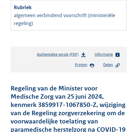
algemeen verbindend voorschrift (ministeriële
regeling)
Authentieke versie (PDF)
b
Informatie
e
Printen
Delen
s
t
a
n
Regeling van de Minister voor
d
Medische Zorg van 25 juni 2024,
s
kenmerk 3859917-1067850-Z, wijziging
g
r
van de Regeling zorgverzekering om de
o
voorwaardelijke toelating van
o
paramedische herstelzorg na COVID-19
t