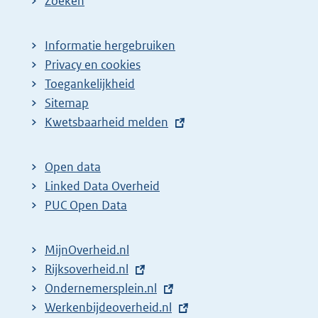
Zoeken
Informatie hergebruiken
Privacy en cookies
Toegankelijkheid
Sitemap
E
Kwetsbaarheid melden
x
t
Open data
e
Linked Data Overheid
r
PUC Open Data
n
e
MijnOverheid.nl
l
E
Rijksoverheid.nl
i
x
E
Ondernemersplein.nl
n
t
x
E
Werkenbijdeoverheid.nl
k