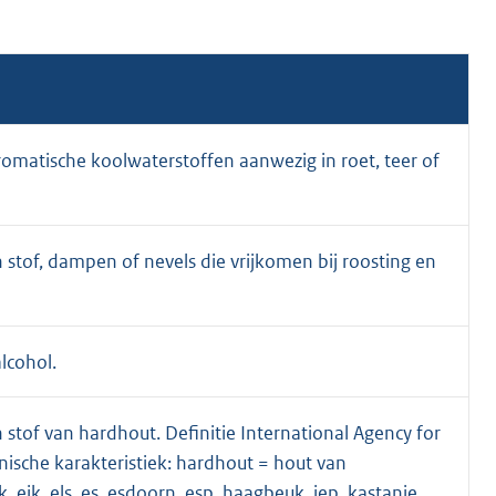
omatische koolwaterstoffen aanwezig in roet, teer of
tof, dampen of nevels die vrijkomen bij roosting en
lcohol.
of van hardhout. Definitie International Agency for
nische karakteristiek: hardhout = hout van
eik, els, es, esdoorn, esp, haagbeuk, iep, kastanje,