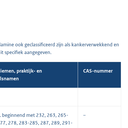
lamine ook geclassificeerd zijn als kankerverwekkend en
dit specifiek aangegeven.
iemen, praktijk- en
CAS-nummer
lsnamen
. beginnend met 232, 263, 265-
–
77, 278, 283-285, 287, 289, 291-