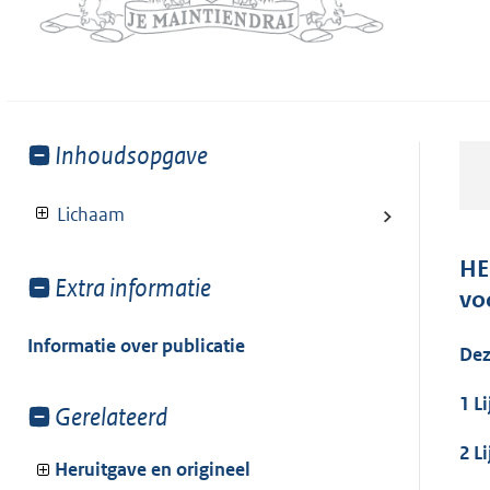
Toon
Inhoudsopgave
meer
van:
Lichaam
HE
Toon
Extra informatie
vo
meer
van:
Informatie over publicatie
Dez
1 L
Toon
Gerelateerd
meer
2 L
van:
Heruitgave en origineel