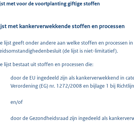
o
ijst met voor de voortplanting giftige stoffen
t
t
ijst met kankerverwekkende stoffen en processen
e
:
e lijst geeft onder andere aan welke stoffen en processen in
2
eidsomstandighedenbesluit (de lijst is niet-limitatief).
,
9
e lijst bestaat uit stoffen en processen die:
M
b
door de EU ingedeeld zijn als kankerverwekkend in cat
Verordening (EG) nr. 1272/2008 en bijlage 1 bij Richtli
en/of
door de Gezondheidsraad zijn ingedeeld als kankerverw