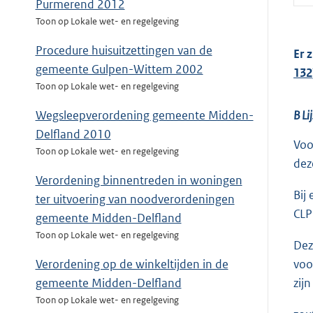
Purmerend 2012
Toon op Lokale wet- en regelgeving
Procedure huisuitzettingen van de
Er 
gemeente Gulpen-Wittem 2002
132
Toon op Lokale wet- en regelgeving
B Li
Wegsleepverordening gemeente Midden-
Delfland 2010
Voo
Toon op Lokale wet- en regelgeving
dez
Verordening binnentreden in woningen
Bij
ter uitvoering van noodverordeningen
CLP
gemeente Midden-Delfland
Toon op Lokale wet- en regelgeving
Dez
voo
Verordening op de winkeltijden in de
zij
gemeente Midden-Delfland
Toon op Lokale wet- en regelgeving