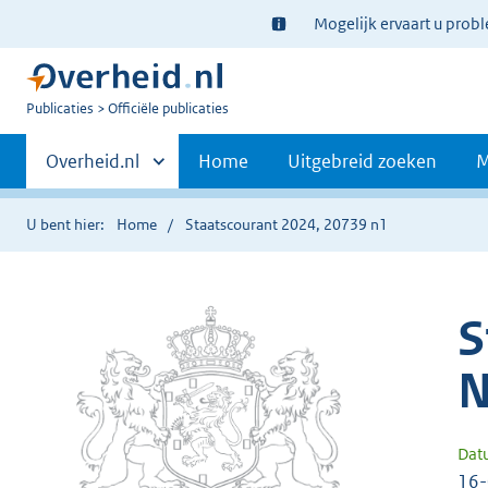
Ter
Mogelijk ervaart u prob
informatie:
U
Publicaties
Officiële publicaties
bent
Primaire
nu
Andere
Overheid.nl
Home
Uitgebreid zoeken
M
hier:
sites
navigatie
binnen
U bent hier:
Home
Staatscourant 2024, 20739 n1
S
N
Dat
16-