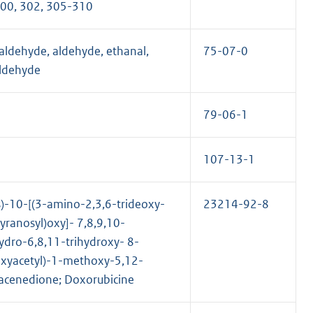
300, 302, 305-310
 aldehyde, aldehyde, ethanal,
75-07-0
aldehyde
79-06-1
107-13-1
s)-10-[(3-amino-2,3,6-trideoxy-
23214-92-8
ranosyl)oxy]- 7,8,9,10-
ydro-6,8,11-trihydroxy- 8-
oxyacetyl)-1-methoxy-5,12-
acenedione; Doxorubicine