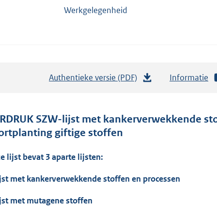
Werkgelegenheid
Authentieke versie (PDF)
b
Informatie
e
s
t
RDRUK SZW-lijst met kankerverwekkende stof
a
ortplanting giftige stoffen
n
d
e lijst bevat 3 aparte lijsten:
s
ijst met kankerverwekkende stoffen en processen
g
r
ijst met mutagene stoffen
o