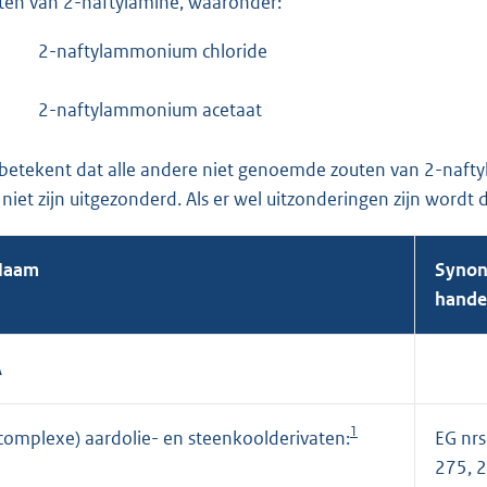
ten van 2-naftylamine, waaronder:
2-naftylammonium chloride
2-naftylammonium acetaat
 betekent dat alle andere niet genoemde zouten van 2-nafty
 niet zijn uitgezonderd. Als er wel uitzonderingen zijn wordt 
Naam
Synon
hande
A
1
complexe) aardolie- en steenkoolderivaten:
EG nrs
275, 2