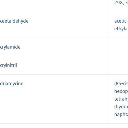
298, 
ceetaldehyde
acetic
ethyl
crylamide
crylnitril
driamycine
(8S-ci
hexopy
tetrah
(hydr
napht