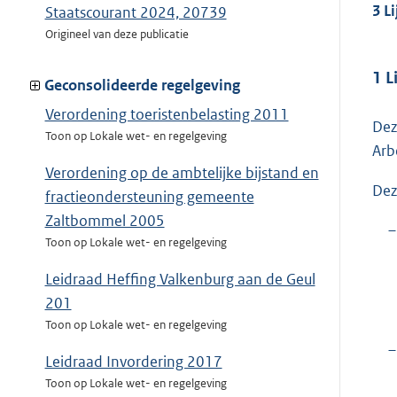
3 L
Staatscourant 2024, 20739
Origineel van deze publicatie
1 L
Geconsolideerde regelgeving
Verordening toeristenbelasting 2011
Dez
Toon op Lokale wet- en regelgeving
Arb
Verordening op de ambtelijke bijstand en
Dez
fractieondersteuning gemeente
Zaltbommel 2005
–
Toon op Lokale wet- en regelgeving
Leidraad Heffing Valkenburg aan de Geul
201
Toon op Lokale wet- en regelgeving
–
Leidraad Invordering 2017
Toon op Lokale wet- en regelgeving