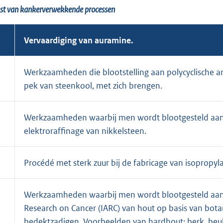
jst van kankerverwekkende processen
Vervaardiging van auramine.
2
Werkzaamheden die blootstelling aan polycyclische ar
pek van steenkool, met zich brengen.
3
Werkzaamheden waarbij men wordt blootgesteld aan s
elektroraffinage van nikkelsteen.
4
Procédé met sterk zuur bij de fabricage van isopropyla
5
Werkzaamheden waarbij men wordt blootgesteld aan st
Research on Cancer (IARC) van hout op basis van bota
bedektzadigen. Voorbeelden van hardhout: berk, beuk, 