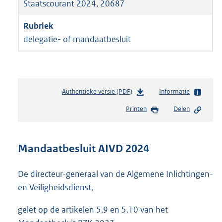
Staatscourant 2024, 20687
delegatie- of mandaatbesluit
Authentieke versie (PDF)
b
Informatie
e
Printen
Delen
s
t
a
n
Mandaatbesluit AIVD 2024
d
s
De directeur-generaal van de Algemene Inlichtingen-
g
r
en Veiligheidsdienst,
o
o
gelet op de artikelen 5.9 en 5.10 van het
t