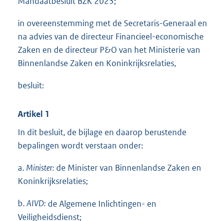
Mandaatbesluit BZK 2023;
t
e
in overeenstemming met de Secretaris-Generaal en
:
na advies van de directeur Financieel-economische
6
3
Zaken en de directeur P&O van het Ministerie van
2
Binnenlandse Zaken en Koninkrijks
relaties,
K
b
besluit:
Artikel 1
In dit besluit, de bijlage en daarop berustende
bepalingen wordt verstaan onder:
a.
Minister:
de Minister van Binnenlandse Zaken en
Koninkrijksrelaties;
b.
AIVD:
de Algemene Inlichtingen- en
Veiligheidsdienst;