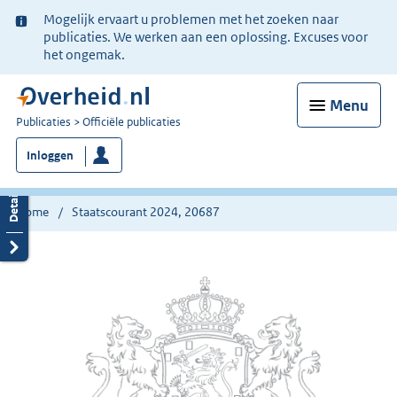
Ter
Mogelijk ervaart u problemen met het zoeken naar
informatie:
publicaties. We werken aan een oplossing. Excuses voor
het ongemak.
Menu
U
Publicaties
Officiële publicaties
bent
Inloggen
nu
hier:
Home
Staatscourant 2024, 20687