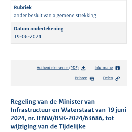
ander besluit van algemene strekking
19-06-2024
Authentieke versie (PDF)
b
Informatie
e
Printen
Delen
s
t
a
n
Regeling van de Minister van
d
Infrastructuur en Waterstaat van 19 juni
s
2024, nr. IENW/BSK-2024/63686, tot
g
r
wijziging van de Tijdelijke
o