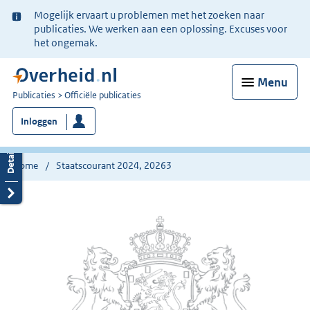
Ter
Mogelijk ervaart u problemen met het zoeken naar
informatie:
publicaties. We werken aan een oplossing. Excuses voor
het ongemak.
Menu
U
Publicaties
Officiële publicaties
bent
Inloggen
nu
hier:
Home
Staatscourant 2024, 20263