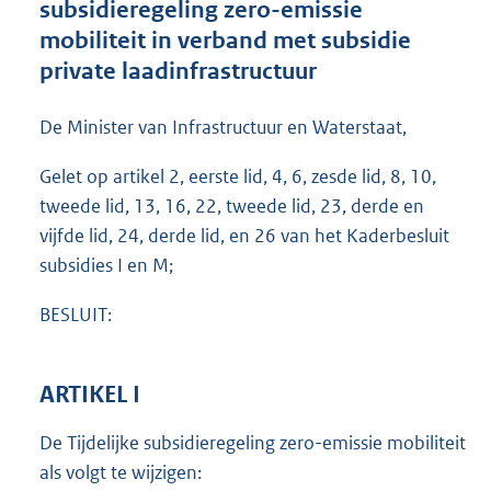
subsidieregeling zero-emissie
o
mobiliteit in verband met subsidie
t
t
private laadinfrastructuur
e
:
De Minister van Infrastructuur en Waterstaat,
1
,
Gelet op artikel 2, eerste lid, 4, 6, zesde lid, 8, 10,
6
M
tweede lid, 13, 16, 22, tweede lid, 23, derde en
b
vijfde lid, 24, derde lid, en 26 van het Kaderbesluit
subsidies I en M;
BESLUIT:
ARTIKEL I
De Tijdelijke subsidieregeling zero-emissie mobiliteit
als volgt te wijzigen: