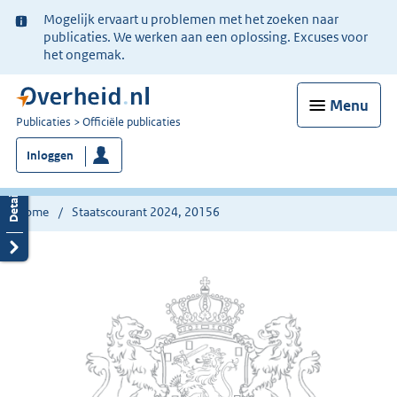
Ter
Mogelijk ervaart u problemen met het zoeken naar
informatie:
publicaties. We werken aan een oplossing. Excuses voor
het ongemak.
Menu
U
Publicaties
Officiële publicaties
bent
Inloggen
nu
hier:
Home
Staatscourant 2024, 20156