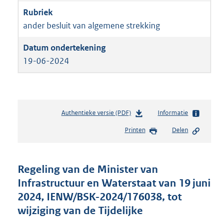
ander besluit van algemene strekking
19-06-2024
Authentieke versie (PDF)
b
Informatie
e
Printen
Delen
s
t
a
n
Regeling van de Minister van
d
Infrastructuur en Waterstaat van 19 juni
s
2024, IENW/BSK-2024/176038, tot
g
r
wijziging van de Tijdelijke
o