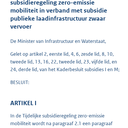
subsidieregeling zero-emissie
o
mobiliteit in verband met subsidie
t
t
publieke laadinfrastructuur zwaar
e
vervoer
:
1
,
De Minister van Infrastructuur en Waterstaat,
3
M
Gelet op artikel 2, eerste lid, 4, 6, zesde lid, 8, 10,
b
tweede lid, 13, 16, 22, tweede lid, 23, vijfde lid, en
24, derde lid, van het Kaderbesluit subsidies I en M;
BESLUIT:
ARTIKEL I
In de Tijdelijke subsidieregeling zero-emissie
mobiliteit wordt na paragraaf 2.1 een paragraaf