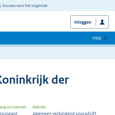
g. Excuses voor het ongemak.
Inloggen
Help
oninkrijk der
gang en nummer
Rubriek
tscourant
algemeen verbindend voorschrift