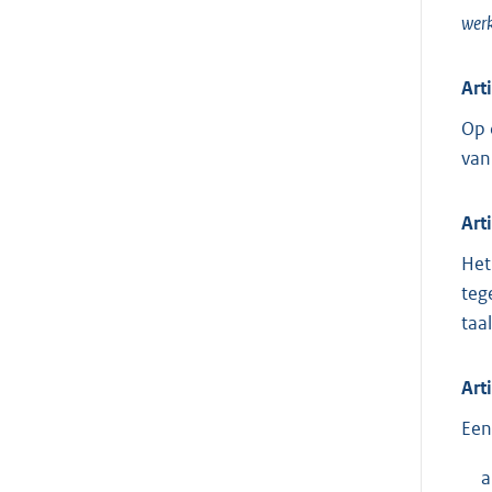
werk
Art
Op 
van
Art
Het
teg
taa
Art
Een
a