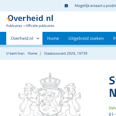
Ter
Mogelijk ervaart u prob
informatie:
U
Publicaties
Officiële publicaties
bent
Primaire
nu
Andere
Overheid.nl
Home
Uitgebreid zoeken
M
hier:
sites
navigatie
binnen
U bent hier:
Home
Staatscourant 2024, 19739
S
N
Dat
01-