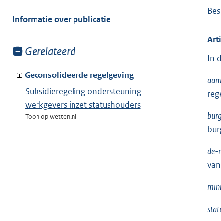
meer
Besl
van:
Informatie over publicatie
Art
Toon
Gerelateerd
In 
meer
van:
Geconsolideerde regelgeving
aanv
Subsidieregeling ondersteuning
reg
werkgevers inzet statushouders
bur
Toon op wetten.nl
bur
de-m
van
mini
stat