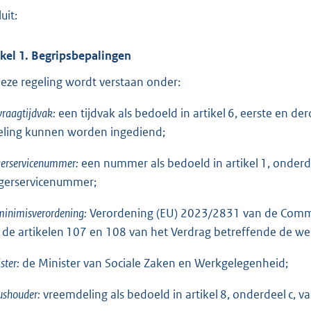
o
uit:
t
t
ikel 1. Begripsbepalingen
e
:
deze regeling wordt verstaan onder:
1
raagtijdvak:
een tijdvak als bedoeld in artikel 6, eerste en d
,
eling kunnen worden ingediend;
1
gerservicenummer:
een nummer als bedoeld in artikel 1, onder
b
gerservicenummer;
inimisverordening:
Verordening (EU) 2023/2831 van de Commi
 de artikelen 107 en 108 van het Verdrag betreffende de w
ster:
de Minister van Sociale Zaken en Werkgelegenheid;
ushouder:
vreemdeling als bedoeld in artikel 8, onderdeel c,