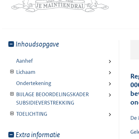
Toon
Inhoudsopgave
meer
van:
Aanhef
Lichaam
Re
Ondertekening
00
be
BIJLAGE BEOORDELINGSKADER
on
SUBSIDIEVERSTREKKING
TOELICHTING
De 
Gel
Toon
Extra informatie