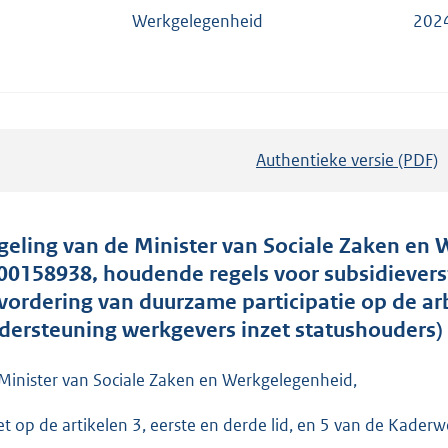
Werkgelegenheid
202
Authentieke versie (PDF)
b
e
s
t
geling van de Minister van Sociale Zaken en W
a
00158938, houdende regels voor subsidievers
n
vordering van duurzame participatie op de ar
d
dersteuning werkgevers inzet statushouders)
s
g
Minister van Sociale Zaken en Werkgelegenheid,
r
et op de artikelen 3, eerste en derde lid, en 5 van de Kader
o