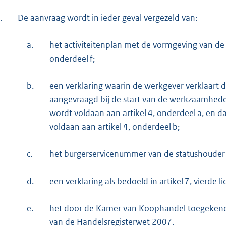
x
.
De aanvraag wordt in ieder geval vergezeld van:
t
e
a.
het activiteitenplan met de vormgeving van de i
r
onderdeel f;
n
e
b.
een verklaring waarin de werkgever verklaart 
l
aangevraagd bij de start van de werkzaamhede
i
wordt voldaan aan artikel 4, onderdeel a, en d
n
voldaan aan artikel 4, onderdeel b;
k
:
c.
het burgerservicenummer van de statushouder
d.
een verklaring als bedoeld in artikel 7, vierde 
e.
het door de Kamer van Koophandel toegekend u
van de Handelsregisterwet 2007.