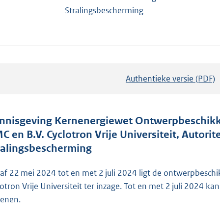
Stralingsbescherming
Authentieke versie (PDF)
b
e
s
t
nnisgeving Kernenergiewet Ontwerpbeschikki
a
C en B.V. Cyclotron Vrije Universiteit, Autorit
n
ralingsbescherming
d
s
af 22 mei 2024 tot en met 2 juli 2024 ligt de ontwerpbeschi
g
lotron Vrije Universiteit ter inzage. Tot en met 2 juli 2024 
r
ienen.
o