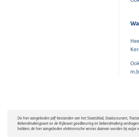
Waa
Hee
Ker
Ook
m.b
De hier aangeboden pdf-bestanden van het Staatsblad, Staatscourant, Tract
Disclaimer
Bekendmakingswet en de Rijkswet goedkeuring en bekendmaking verdragen voor
hebben; de hier aangeboden elektronische versies daarvan worden bij wijze 