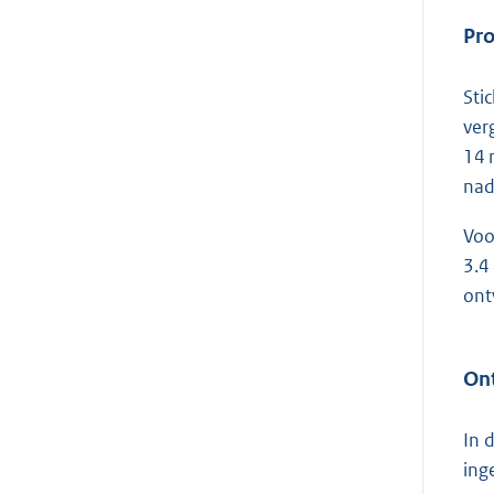
Pr
Sti
ver
14 
nad
Voo
3.4
ont
On
In 
ing