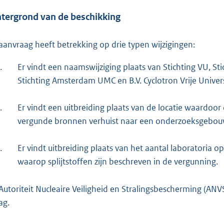
o
tergrond van de beschikking
t
t
aanvraag heeft betrekking op drie typen wijzigingen:
e
:
.
Er vindt een naamswijziging plaats van Stichting VU, St
1
Stichting Amsterdam UMC en B.V. Cyclotron Vrije Univers
7
9
.
Er vindt een uitbreiding plaats van de locatie waardoor 
vergunde bronnen verhuist naar een onderzoeksgebouw 
b
.
Er vindt uitbreiding plaats van het aantal laboratoria op
waarop splijtstoffen zijn beschreven in de vergunning.
Autoriteit Nucleaire Veiligheid en Stralingsbescherming (AN
ag.