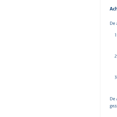
Ach
De 
1
2
3
De 
gez