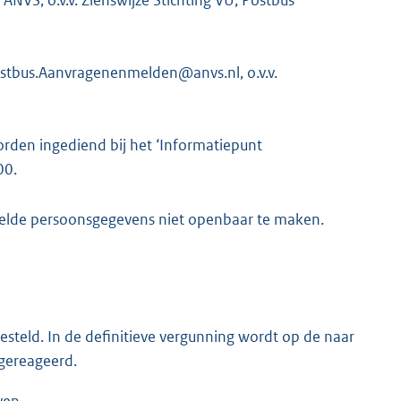
n
k
:
ostbus.Aanvragenenmelden@anvs.nl, o.v.v.
rden ingediend bij het ‘Informatiepunt
00.
melde persoonsgegevens niet openbaar te maken.
steld. In de definitieve vergunning wordt op de naar
 gereageerd.
ven.