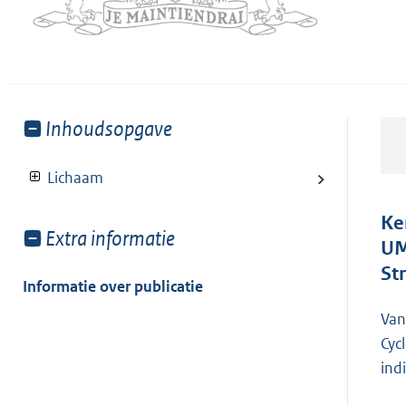
Toon
Inhoudsopgave
meer
van:
Lichaam
Ke
Toon
Extra informatie
UM
meer
St
van:
Informatie over publicatie
Van
Cyc
ind