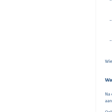
–
–
Wie
Wat
Na 
aan
Ook