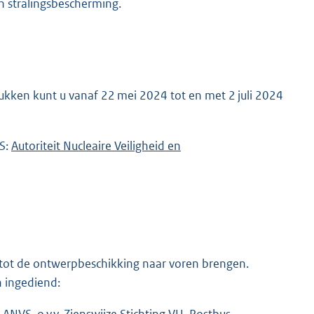
en stralingsbescherming.
ukken kunt u vanaf 22 mei 2024 tot en met 2 juli 2024
VS:
E
Autoriteit Nucleaire Veiligheid en
x
t
e
r
n
e
g tot de ontwerpbeschikking naar voren brengen.
l
n ingediend:
i
ANVS, o.v.v. Zienswijze Stichting VU, Postbus