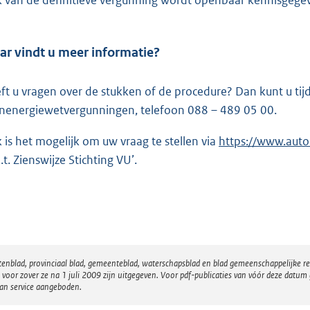
r vindt u meer informatie?
ft u vragen over de stukken of de procedure? Dan kunt u ti
nenergiewetvergunningen, telefoon 088 – 489 05 00.
 is het mogelijk om uw vraag te stellen via
E
https://www.autor
.t. Zienswijze Stichting VU’.
x
t
e
r
n
e
atenblad, provinciaal blad, gemeenteblad, waterschapsblad en blad gemeenschappelijke 
l
 zover ze na 1 juli 2009 zijn uitgegeven. Voor pdf-publicaties van vóór deze datum g
van service aangeboden.
i
n