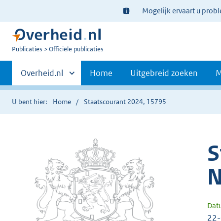
Ter
Mogelijk ervaart u prob
informatie:
U
Publicaties
Officiële publicaties
bent
Primaire
nu
Andere
Overheid.nl
Home
Uitgebreid zoeken
M
hier:
sites
navigatie
binnen
U bent hier:
Home
Staatscourant 2024, 15795
S
N
Dat
22-