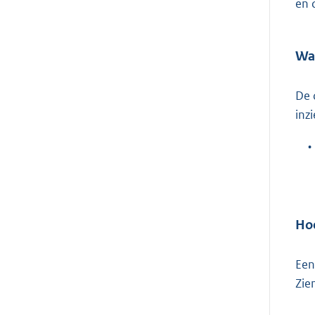
en 
Waa
De 
inz
•
Hoe
Een
Zie
–