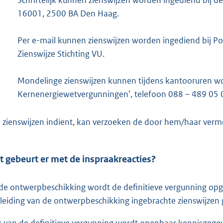
16001, 2500 BA Den Haag.
Per e-mail kunnen zienswijzen worden ingediend bij P
Zienswijze Stichting VU.
Mondelinge zienswijzen kunnen tijdens kantooruren wo
Kernenergiewetvergunningen’, telefoon 088 – 489 05 
 zienswijzen indient, kan verzoeken de door hem/haar ver
 gebeurt er met de inspraakreacties?
de ontwerpbeschikking wordt de definitieve vergunning opge
leiding van de ontwerpbeschikking ingebrachte zienswijzen
 van de definitieve vergunning wordt openbaar kennisgege