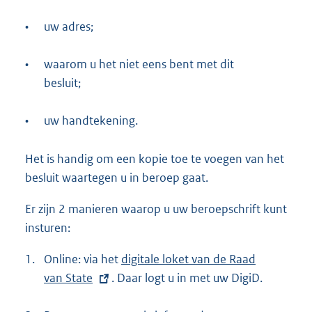
•
uw adres;
•
waarom u het niet eens bent met dit
besluit;
•
uw handtekening.
Het is handig om een kopie toe te voegen van het
besluit waartegen u in beroep gaat.
Er zijn 2 manieren waarop u uw beroepschrift kunt
insturen:
1.
Online: via het
E
digitale loket van de Raad
van State
. Daar logt u in met uw DigiD.
x
t