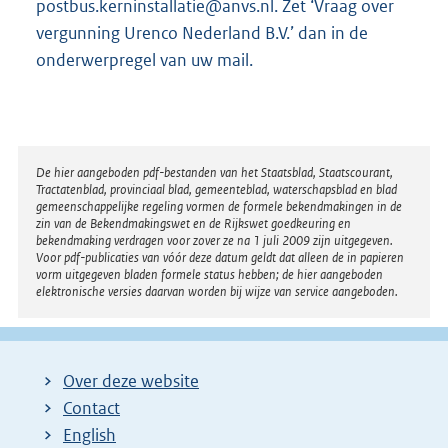
postbus.kerninstallatie@anvs.nl. Zet ‘Vraag over
vergunning Urenco Nederland B.V.’ dan in de
onderwerpregel van uw mail.
Disclaimer
De hier aangeboden pdf-bestanden van het Staatsblad, Staatscourant,
Tractatenblad, provinciaal blad, gemeenteblad, waterschapsblad en blad
gemeenschappelijke regeling vormen de formele bekendmakingen in de
zin van de Bekendmakingswet en de Rijkswet goedkeuring en
bekendmaking verdragen voor zover ze na 1 juli 2009 zijn uitgegeven.
Voor pdf-publicaties van vóór deze datum geldt dat alleen de in papieren
vorm uitgegeven bladen formele status hebben; de hier aangeboden
elektronische versies daarvan worden bij wijze van service aangeboden.
Over deze website
Contact
English