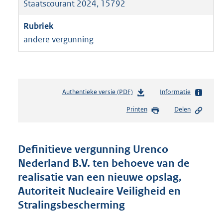
Staatscourant 2024, 15792
andere vergunning
Authentieke versie (PDF)
b
Informatie
e
Printen
Delen
s
t
a
n
Definitieve vergunning Urenco
d
Nederland B.V. ten behoeve van de
s
realisatie van een nieuwe opslag,
g
r
Autoriteit Nucleaire Veiligheid en
o
Stralingsbescherming
o
t