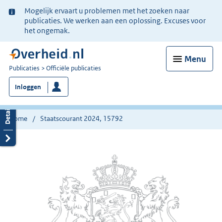
Ter
Mogelijk ervaart u problemen met het zoeken naar
informatie:
publicaties. We werken aan een oplossing. Excuses voor
het ongemak.
Menu
U
Publicaties
Officiële publicaties
bent
Inloggen
nu
hier:
Home
Staatscourant 2024, 15792