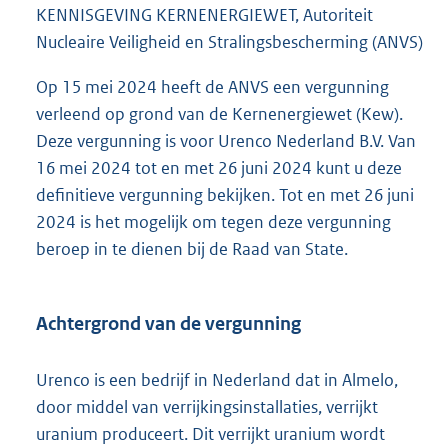
t
KENNISGEVING KERNENERGIEWET, Autoriteit
e
Nucleaire Veiligheid en Stralingsbescherming (ANVS)
:
1
Op 15 mei 2024 heeft de ANVS een vergunning
8
verleend op grond van de Kernenergiewet (Kew).
0
K
Deze vergunning is voor Urenco Nederland B.V. Van
b
16 mei 2024 tot en met 26 juni 2024 kunt u deze
definitieve vergunning bekijken. Tot en met 26 juni
2024 is het mogelijk om tegen deze vergunning
beroep in te dienen bij de Raad van State.
Achtergrond van de vergunning
Urenco is een bedrijf in Nederland dat in Almelo,
door middel van verrijkingsinstallaties, verrijkt
uranium produceert. Dit verrijkt uranium wordt