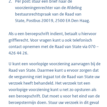
2.
Per post: stuur een brief naar de
e
voorzieningenrechter van de Afdeling
r
bestuursrechtspraak van de Raad van
n
State, Postbus 20019, 2500 EA Den Haag.
e
l
i
Als u een beroepschrift indient, betaalt u hiervoor
n
griffierecht. Voor vragen kunt u ook telefonisch
k
contact opnemen met de Raad van State via 070 –
:
426 44 26.
U kunt een voorlopige voorziening aanvragen bij de
Raad van State. Daarmee kunt u ervoor zorgen dat
de vergunning niet ingaat tot de Raad van State uw
verzoek heeft behandeld. Het verzoek tot een
voorlopige voorziening kunt u net zo opsturen als
een beroepschrift. Dat moet u voor het eind van de
beroepstermijn doen. Stuur uw verzoek in dit geval