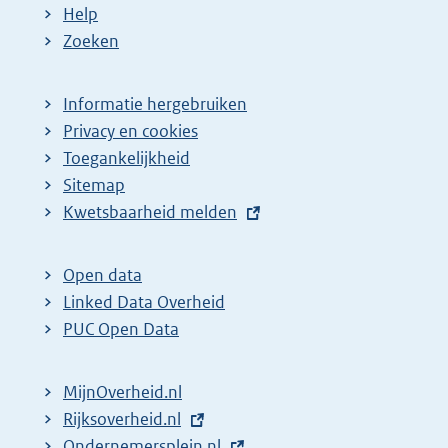
Help
Zoeken
Informatie hergebruiken
Privacy en cookies
Toegankelijkheid
Sitemap
E
Kwetsbaarheid melden
x
t
Open data
e
Linked Data Overheid
r
PUC Open Data
n
e
MijnOverheid.nl
l
E
Rijksoverheid.nl
i
x
E
Ondernemersplein.nl