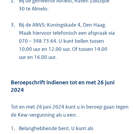
2.
Bij de gemeente Almelo, Haven Zuidzijde
e
30 te Almelo.
r
n
3.
Bij de ANVS: Koningskade 4, Den Haag.
e
Maak hiervoor telefonisch een afspraak via
l
070 – 348 73 64. U kunt bellen tussen
i
10.00 uur en 12.00 uur. Of tussen 14.00
n
uur en 16.00 uur.
k
:
Beroepschrift indienen tot en met 26 juni
2024
Tot en met 26 juni 2024 kunt u in beroep gaan tegen
de Kew-vergunning als u een:
1.
Belanghebbende bent. U kunt als