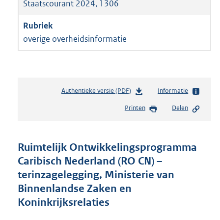
Staatscourant 2024, 1306
overige overheidsinformatie
Authentieke versie (PDF)
b
Informatie
e
Printen
Delen
s
t
a
n
Ruimtelijk Ontwikkelingsprogramma
d
Caribisch Nederland (RO CN) –
s
terinzagelegging, Ministerie van
g
r
Binnenlandse Zaken en
o
Koninkrijksrelaties
o
t