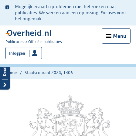
Ter
Mogelijk ervaart u problemen met het zoeken naar
informatie:
publicaties. We werken aan een oplossing. Excuses voor
het ongemak.
Menu
U
Publicaties
Officiële publicaties
bent
Inloggen
nu
hier:
Home
Staatscourant 2024, 1306