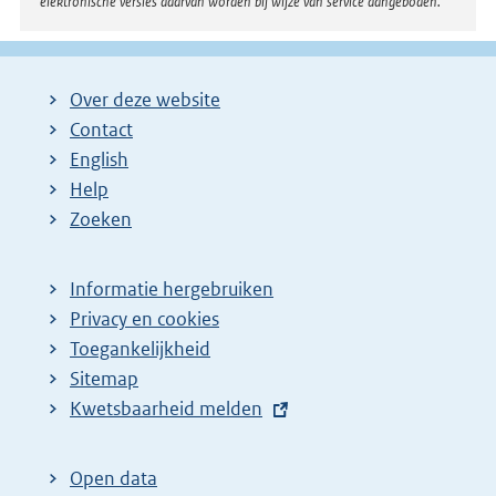
elektronische versies daarvan worden bij wijze van service aangeboden.
Over deze website
Contact
English
Help
Zoeken
Informatie hergebruiken
Privacy en cookies
Toegankelijkheid
Sitemap
E
Kwetsbaarheid melden
x
t
Open data