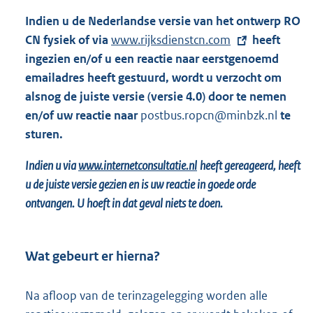
r
Indien u de Nederlandse versie van het ontwerp RO
n
CN fysiek of via
E
www.rijksdienstcn.com
heeft
e
ingezien en/of u een reactie naar eerstgenoemd
x
l
emailadres heeft gestuurd, wordt u verzocht om
t
i
alsnog de juiste versie (versie 4.0) door te nemen
e
n
en/of uw reactie naar
r
postbus.ropcn@minbzk.nl
te
k
sturen.
n
:
e
Indien u via
www.internetconsultatie.nl
heeft gereageerd, heeft
l
u de juiste versie gezien en is uw reactie in goede orde
i
ontvangen. U hoeft in dat geval niets te doen.
n
k
:
Wat gebeurt er hierna?
Na afloop van de terinzagelegging worden alle