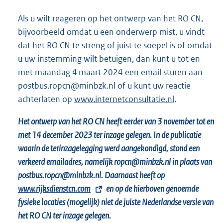
Als u wilt reageren op het ontwerp van het RO CN,
bijvoorbeeld omdat u een onderwerp mist, u vindt
dat het RO CN te streng of juist te soepel is of omdat
u uw instemming wilt betuigen, dan kunt u tot en
met maandag 4 maart 2024 een email sturen aan
postbus.ropcn@minbzk.nl of u kunt uw reactie
achterlaten op
www.internetconsultatie.nl
.
Het ontwerp van het RO CN heeft eerder van 3 november tot en
met 14 december 2023 ter inzage gelegen. In de publicatie
waarin de terinzagelegging werd aangekondigd, stond een
verkeerd emailadres, namelijk ropcn@minbzk.nl in plaats van
postbus.ropcn@minbzk.nl. Daarnaast heeft op
E
www.rijksdienstcn.com
en op de hierboven genoemde
x
fysieke locaties (mogelijk) niet de juiste Nederlandse versie van
t
het RO CN ter inzage gelegen.
e