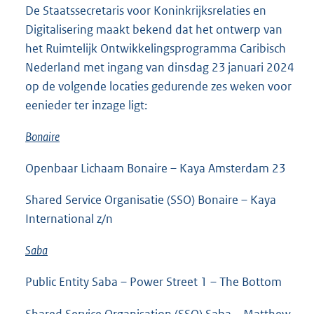
t
De Staatssecretaris voor Koninkrijksrelaties en
e
Digitalisering maakt bekend dat het ontwerp van
:
het Ruimtelijk Ontwikkelingsprogramma Caribisch
1
1
Nederland met ingang van dinsdag 23 januari 2024
4
op de volgende locaties gedurende zes weken voor
K
eenieder ter inzage ligt:
b
Bonaire
Openbaar Lichaam Bonaire – Kaya Amsterdam 23
Shared Service Organisatie (SSO) Bonaire – Kaya
International z/n
Saba
Public Entity Saba – Power Street 1 – The Bottom
Shared Service Organisation (SSO) Saba – Matthew