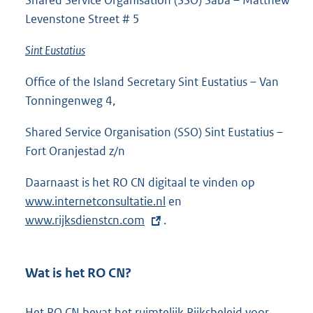
Levenstone Street # 5
Sint Eustatius
Office of the Island Secretary Sint Eustatius – Van
Tonningenweg 4,
Shared Service Organisation (SSO) Sint Eustatius –
Fort Oranjestad z/n
Daarnaast is het RO CN digitaal te vinden op
www.internetconsultatie.nl
en
E
www.rijksdienstcn.com
.
x
t
e
Wat is het RO CN?
r
n
Het RO CN bevat het ruimtelijk Rijksbeleid voor