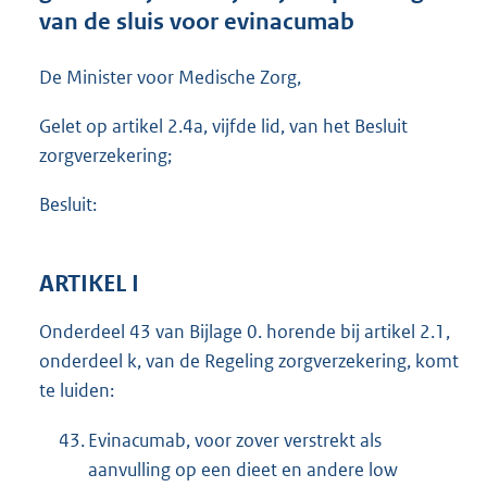
t
van de sluis voor evinacumab
e
:
De Minister voor Medische Zorg,
2
5
Gelet op artikel 2.4a, vijfde lid, van het Besluit
3
K
zorgverzekering;
b
Besluit:
ARTIKEL I
Onderdeel 43 van Bijlage 0. horende bij artikel 2.1,
onderdeel k, van de Regeling zorgverzekering, komt
te luiden:
43.
Evinacumab, voor zover verstrekt als
aanvulling op een dieet en andere low