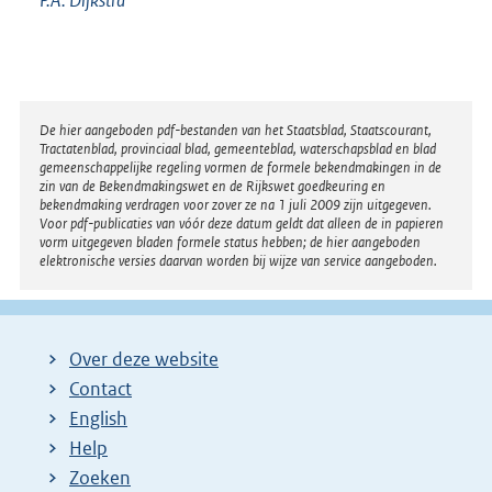
P.A.
Dijkstra
Disclaimer
De hier aangeboden pdf-bestanden van het Staatsblad, Staatscourant,
Tractatenblad, provinciaal blad, gemeenteblad, waterschapsblad en blad
gemeenschappelijke regeling vormen de formele bekendmakingen in de
zin van de Bekendmakingswet en de Rijkswet goedkeuring en
bekendmaking verdragen voor zover ze na 1 juli 2009 zijn uitgegeven.
Voor pdf-publicaties van vóór deze datum geldt dat alleen de in papieren
vorm uitgegeven bladen formele status hebben; de hier aangeboden
elektronische versies daarvan worden bij wijze van service aangeboden.
Over deze website
Contact
English
Help
Zoeken