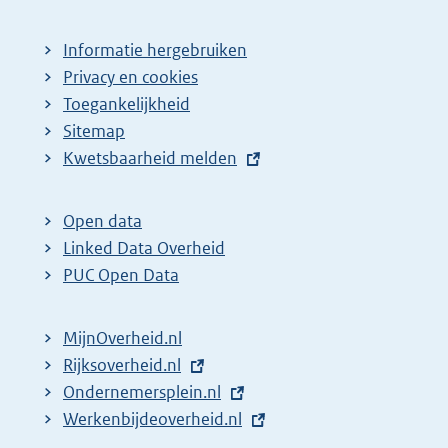
Informatie hergebruiken
Privacy en cookies
Toegankelijkheid
Sitemap
E
Kwetsbaarheid melden
x
t
Open data
e
Linked Data Overheid
r
PUC Open Data
n
e
MijnOverheid.nl
l
E
Rijksoverheid.nl
i
x
E
Ondernemersplein.nl
n
t
x
E
Werkenbijdeoverheid.nl
k
e
t
x