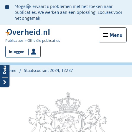
Ter
Mogelijk ervaart u problemen met het zoeken naar
informatie:
publicaties. We werken aan een oplossing. Excuses voor
het ongemak.
Menu
U
Publicaties
Officiële publicaties
bent
Inloggen
nu
hier:
Home
Staatscourant 2024, 12287