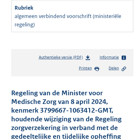
algemeen verbindend voorschrift (ministeriële
regeling)
Authentieke versie (PDF)
b
Informatie
e
Printen
Delen
s
t
a
n
Regeling van de Minister voor
d
Medische Zorg van 8 april 2024,
s
kenmerk 3799667-1063412-GMT,
g
r
houdende wijziging van de Regeling
o
zorgverzekering in verband met de
o
gedeeltelijke en tijdelijke opheffing
t