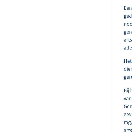
Een
ged
noo
gen
art
ade
Het
die
ger
Bij
van
Gen
gev
mg,
art