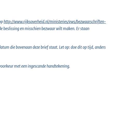
 op
E
http://www.rijksoverheid.nl/ministeries/vws/bezwaarschriften-
 de beslissing en misschien bezwaar wilt maken. Er staan
x
t
e
tum die bovenaan deze brief staat. Let op: doe dit op tijd, anders
r
n
e
voorkeur met een ingescande handtekening.
l
i
n
k
: