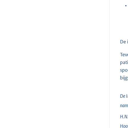
•
De 
Tev
pat
spo
bij
De I
nam
H.N.
Hoof