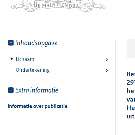
Toon
Inhoudsopgave
meer
van:
Lichaam
Ondertekening
Be
29
Toon
Extra informatie
he
meer
va
van:
Informatie over publicatie
He
ui