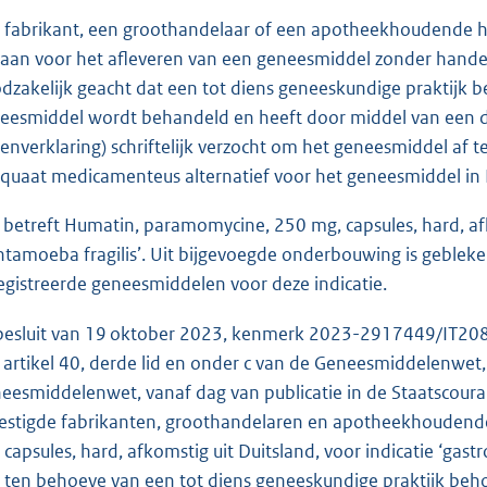
 fabrikant, een groothandelaar of een apotheekhoudende hee
aan voor het afleveren van een geneesmiddel zonder handels
dzakelijk geacht dat een tot diens geneeskundige praktijk
eesmiddel wordt behandeld en heeft door middel van een do
senverklaring) schriftelijk verzocht om het geneesmiddel af 
quaat medicamenteus alternatief voor het geneesmiddel in Ne
 betreft Humatin, paramomycine, 250 mg, capsules, hard, afko
ntamoeba fragilis’. Uit bijgevoegde onderbouwing is geble
egistreerde geneesmiddelen voor deze indicatie.
 besluit van 19 oktober 2023, kenmerk 2023-2917449/IT20
 artikel 40, derde lid en onder c van de Geneesmiddelenwet, 
eesmiddelenwet, vanaf dag van publicatie in de Staatscour
estigde fabrikanten, groothandelaren en apotheekhoudend
 capsules, hard, afkomstig uit Duitsland, voor indicatie ‘gastr
s ten behoeve van een tot diens geneeskundige praktijk beh