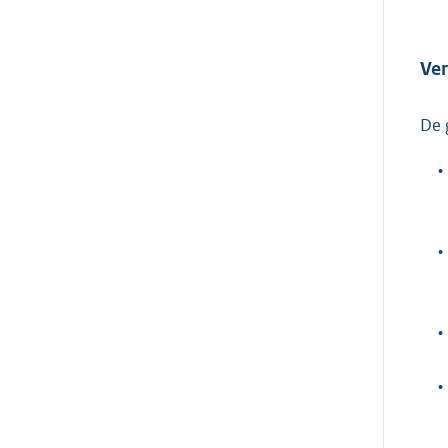
Ver
De 
•
•
•
•