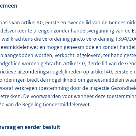
o
gemeen
t
t
basis van artikel 40, eerste en tweede lid van de Geneesmi
e
delsverkeer te brengen zonder handelsvergunning van de E
:
 wel krachtens die verordening juncto verordening 1394/200
1
eesmiddelenwet en mogen geneesmiddelen zonder handelsv
8
p aangeboden worden, verkocht, afgeleverd, ter hand gestel
5
ndgebied worden gebracht. Artikel 40, derde lid van de Gen
trictieve uitzonderingsmogelijkheden op artikel 40, eerste 
b
zonderingen biedt de mogelijkheid om geneesmiddelen waar
vooraf verkregen toestemming door de Inspectie Gezondheidsz
betrekken. De voorwaarden voor wanneer deze toestemming wo
7a van de Regeling Geneesmiddelenwet.
vraag en eerder besluit