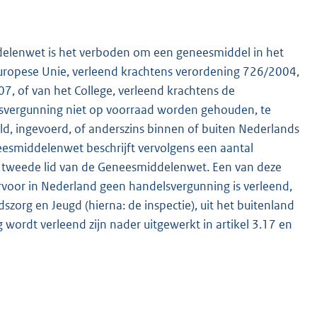
ddelenwet is het verboden om een geneesmiddel in het
uropese Unie, verleend krachtens verordening 726/2004,
7, of van het College, verleend krachtens de
ergunning niet op voorraad worden gehouden, te
d, ingevoerd, of anderszins binnen of buiten Nederlands
eesmiddelenwet beschrijft vervolgens een aantal
K
en tweede lid van de Geneesmiddelenwet. Een van deze
voor in Nederland geen handelsvergunning is verleend,
org en Jeugd (hierna: de inspectie), uit het buitenland
rdt verleend zijn nader uitgewerkt in artikel 3.17 en