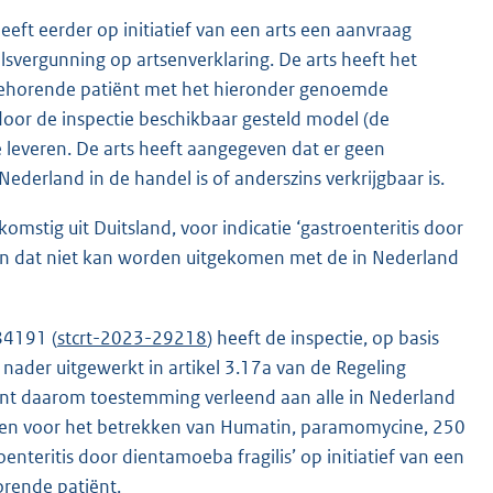
ft eerder op initiatief van een arts een aanvraag
vergunning op artsenverklaring. De arts heeft het
 behorende patiënt met het hieronder genoemde
or de inspectie beschikbaar gesteld model (de
te leveren. De arts heeft aangegeven dat er geen
derland in de handel is of anderszins verkrijgbaar is.
mstig uit Duitsland, voor indicatie ‘gastroenteritis door
ken dat niet kan worden uitgekomen met de in Nederland
84191 (
stcrt-2023-29218
) heeft de inspectie, op basis
nader uitgewerkt in artikel 3.17a van de Regeling
ant daarom toestemming verleend aan alle in Nederland
en voor het betrekken van Humatin, paramomycine, 250
oenteritis door dientamoeba fragilis’ op initiatief van een
orende patiënt.