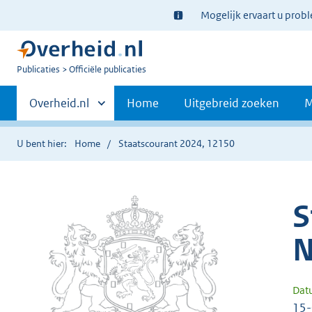
Ter
Mogelijk ervaart u prob
informatie:
U
Publicaties
Officiële publicaties
bent
Primaire
nu
Andere
Overheid.nl
Home
Uitgebreid zoeken
M
hier:
sites
navigatie
binnen
U bent hier:
Home
Staatscourant 2024, 12150
S
N
Dat
15-