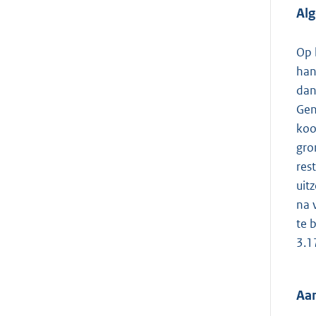
Al
Op 
han
dan
Gen
koo
gro
res
uit
na 
te 
3.1
Aan