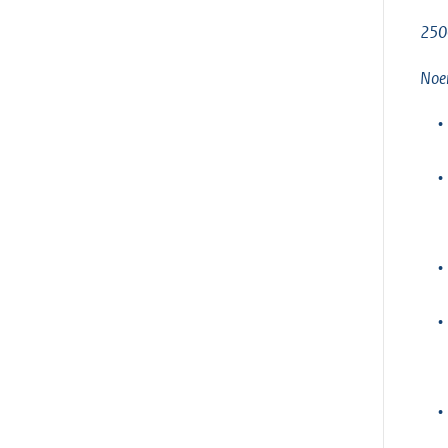
250
Noem
•
•
•
•
•