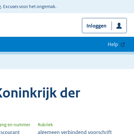
g. Excuses voor het ongemak.
Inloggen
Help
oninkrijk der
gang en nummer
Rubriek
tscourant
algemeen verbindend voorschrift