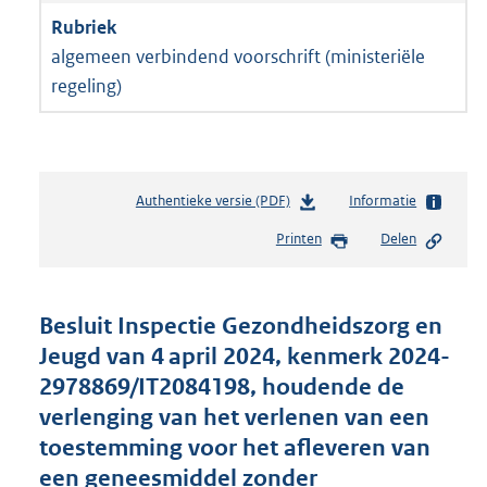
algemeen verbindend voorschrift (ministeriële
regeling)
Authentieke versie (PDF)
b
Informatie
e
Printen
Delen
s
t
a
n
Besluit Inspectie Gezondheidszorg en
d
Jeugd van 4 april 2024, kenmerk 2024-
s
2978869/IT2084198, houdende de
g
r
verlenging van het verlenen van een
o
toestemming voor het afleveren van
o
een geneesmiddel zonder
t