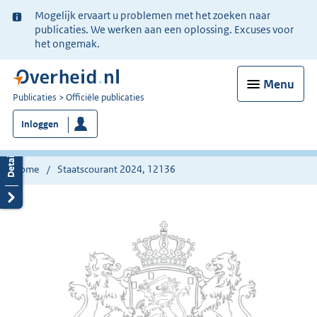
Ter
Mogelijk ervaart u problemen met het zoeken naar
informatie:
publicaties. We werken aan een oplossing. Excuses voor
het ongemak.
Menu
U
Publicaties
Officiële publicaties
bent
Inloggen
nu
hier:
Home
Staatscourant 2024, 12136