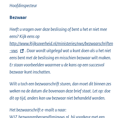
Hoofdinspecteur
Bezwaar
Heeft u vragen over deze beslissing of bent u het er niet mee
eens? Kijk eens op
E
http://www.Rijksoverheid.nl/ministeries/vws/bezwaarschriften
x
-vws
. Daar wordt uitgelegd wat u kunt doen als u het niet
t
eens bent met de beslissing en misschien bezwaar wilt maken.
e
Er staan voorbeelden waarmee u de kans op een succesvol
r
bezwaar kunt inschatten.
n
e
Wilt u toch een bezwaarschrift sturen, dan moet dit binnen zes
l
weken na de datum die bovenaan deze brief staat. Let op: doe
i
dit op tijd, anders kan uw bezwaar niet behandeld worden.
n
k
Het bezwaarschrift e-mailt u naar:
:
WJZ.bezwaarenberoep@minvws.nl, bij voorkeur met een