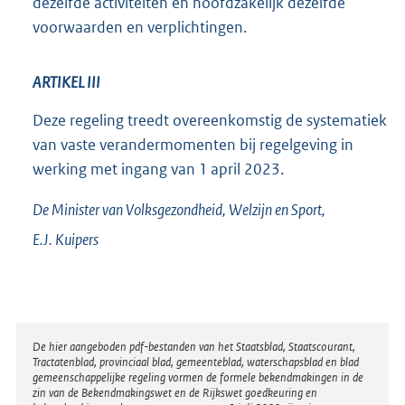
dezelfde activiteiten en hoofdzakelijk dezelfde
voorwaarden en verplichtingen.
ARTIKEL III
Deze regeling treedt overeenkomstig de systematiek
van vaste verandermomenten bij regelgeving in
werking met ingang van 1 april 2023.
De Minister van Volksgezondheid, Welzijn en Sport,
E.J.
Kuipers
Disclaimer
De hier aangeboden pdf-bestanden van het Staatsblad, Staatscourant,
Tractatenblad, provinciaal blad, gemeenteblad, waterschapsblad en blad
gemeenschappelijke regeling vormen de formele bekendmakingen in de
zin van de Bekendmakingswet en de Rijkswet goedkeuring en