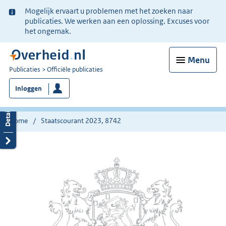
Ter
Mogelijk ervaart u problemen met het zoeken naar
informatie:
publicaties. We werken aan een oplossing. Excuses voor
het ongemak.
Menu
U
Publicaties
Officiële publicaties
bent
Inloggen
nu
hier:
Home
Staatscourant 2023, 8742