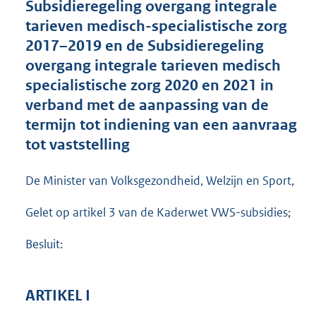
Subsidieregeling overgang integrale
o
tarieven medisch-specialistische zorg
t
t
2017–2019 en de Subsidieregeling
e
overgang integrale tarieven medisch
:
specialistische zorg 2020 en 2021 in
3
2
verband met de aanpassing van de
3
termijn tot indiening van een aanvraag
K
tot vaststelling
b
De Minister van Volksgezondheid, Welzijn en Sport,
Gelet op artikel 3 van de Kaderwet VWS-subsidies;
Besluit:
ARTIKEL I