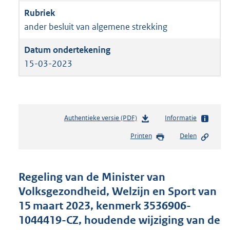
ander besluit van algemene strekking
15-03-2023
Authentieke versie (PDF)
b
Informatie
e
Printen
Delen
s
t
a
n
Regeling van de Minister van
d
Volksgezondheid, Welzijn en Sport van
s
15 maart 2023, kenmerk 3536906-
g
r
1044419-CZ, houdende wijziging van de
o