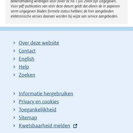
bekendmaking verdragen voor zover ze na 1 juli 2009 zijn uitgegeven.
Voor pdf-publicaties van vóór deze datum geldt dat alleen de in papieren
vorm uitgegeven bladen formele status hebben; de hier aangeboden
elektronische versies daarvan worden bij wijze van service aangeboden.
Over deze website
Contact
English
Help
Zoeken
Informatie hergebruiken
Privacy en cookies
Toegankelijkheid
Sitemap
E
Kwetsbaarheid melden