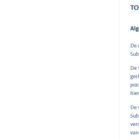
TO
Al
De 
Sub
De 
ger
prac
hie
De 
Sub
ver
van