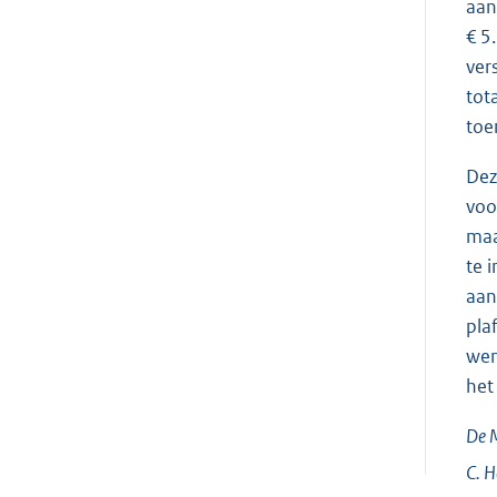
aan
€ 5
ver
tot
toe
Dez
voo
maa
te 
aan
pla
wen
het
De M
C.
H