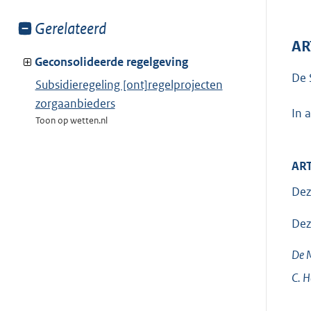
Toon
Gerelateerd
meer
AR
van:
Geconsolideerde regelgeving
De 
Subsidieregeling [ont]regelprojecten
zorgaanbieders
In 
Toon op wetten.nl
ART
Dez
Dez
De M
C.
H