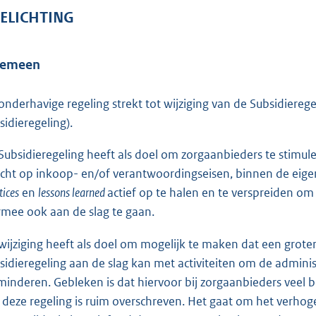
ELICHTING
gemeen
onderhavige regeling strekt tot wijziging van de Subsidierege
sidieregeling).
Subsidieregeling heeft als doel om zorgaanbieders te stimul
icht op inkoop- en/of verantwoordingseisen, binnen de eige
tices
en
lessons learned
actief op te halen en te verspreiden om
rmee ook aan de slag te gaan.
wijziging heeft als doel om mogelijk te maken dat een grot
sidieregeling aan de slag kan met activiteiten om de administ
minderen. Gebleken is dat hiervoor bij zorgaanbieders veel b
 deze regeling is ruim overschreven. Het gaat om het verho