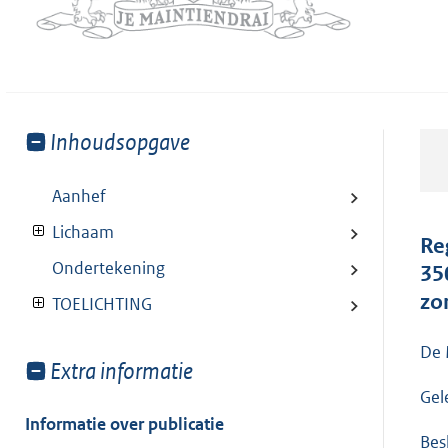
Toon
Inhoudsopgave
meer
van:
Aanhef
Lichaam
Re
Ondertekening
35
zo
TOELICHTING
De 
Toon
Extra informatie
meer
Gel
van:
Informatie over publicatie
Besl