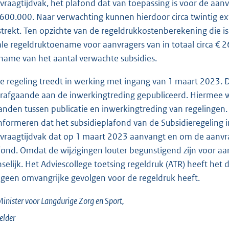
vraagtijdvak, het plafond dat van toepassing is voor de aan
.600.000. Naar verwachting kunnen hierdoor circa twintig ex
strekt. Ten opzichte van de regeldrukkostenberekening die i
ale regeldruktoename voor aanvragers van in totaal circa € 
name van het aantal verwachte subsidies.
e regeling treedt in werking met ingang van 1 maart 2023.
rafgaande aan de inwerkingtreding gepubliceerd. Hiermee 
nden tussen publicatie en inwerkingtreding van regelingen. 
informeren dat het subsidieplafond van de Subsidieregeling
vraagtijdvak dat op 1 maart 2023 aanvangt en om de aanv
fond. Omdat de wijzigingen louter begunstigend zijn voor aa
selijk. Het Adviescollege toetsing regeldruk (ATR) heeft het
 geen omvangrijke gevolgen voor de regeldruk heeft.
inister voor Langdurige Zorg en Sport,
elder