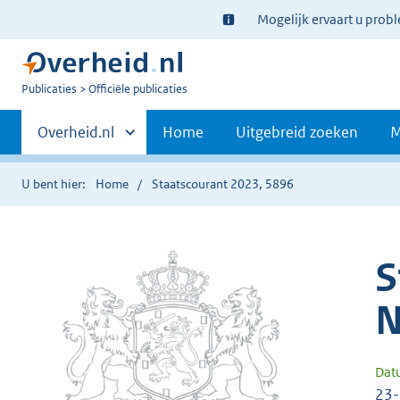
Ter
Mogelijk ervaart u prob
informatie:
U
Publicaties
Officiële publicaties
bent
Primaire
nu
Andere
Overheid.nl
Home
Uitgebreid zoeken
M
hier:
sites
navigatie
binnen
U bent hier:
Home
Staatscourant 2023, 5896
S
N
Dat
23-