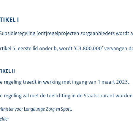
o
t
t
TIKEL I
e
Subsidieregeling [ont]regelprojecten zorgaanbieders wordt al
:
1
artikel 5, eerste lid onder b, wordt ‘€ 3.800.000’ vervangen d
8
3
IKEL II
b
e regeling treedt in werking met ingang van 1 maart 2023.
e regeling zal met de toelichting in de Staatscourant worden
inister voor Langdurige Zorg en Sport,
elder