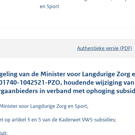
en Sport
Authentieke versie (PDF)
b
e
s
t
geling van de Minister voor Langdurige Zorg 
a
01740-1042521-PZO, houdende wijziging van d
n
rgaanbieders in verband met ophoging subsi
d
s
Minister voor Langdurige Zorg en Sport,
g
et op artikel 3 en 5 van de Kaderwet VWS-subsidies;
r
o
uit: