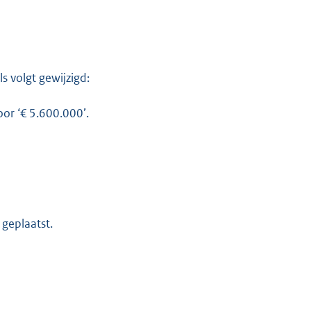
s volgt gewijzigd:
oor ‘€ 5.600.000’.
K
 geplaatst.