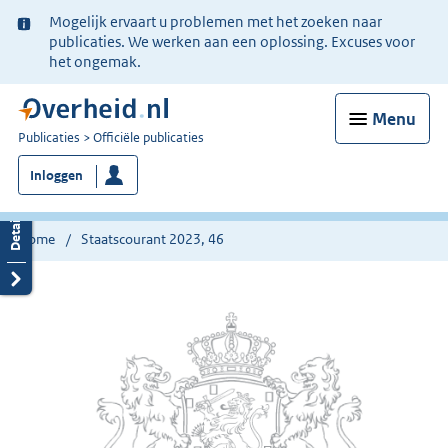
Ter
Mogelijk ervaart u problemen met het zoeken naar
informatie:
publicaties. We werken aan een oplossing. Excuses voor
het ongemak.
Menu
U
Publicaties
Officiële publicaties
bent
Inloggen
nu
hier:
Home
Staatscourant 2023, 46