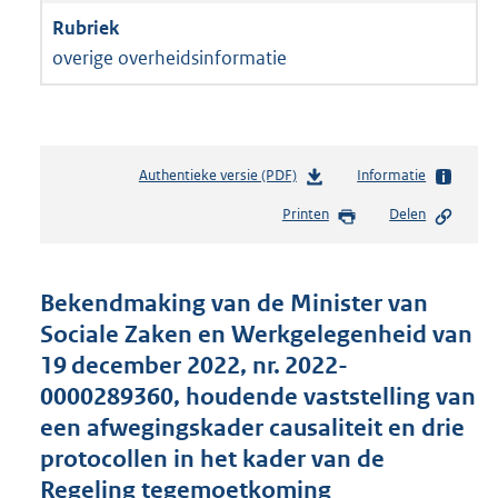
overige overheidsinformatie
Authentieke versie (PDF)
b
Informatie
e
Printen
Delen
s
t
a
n
Bekendmaking van de Minister van
d
Sociale Zaken en Werkgelegenheid van
s
19 december 2022, nr. 2022-
g
r
0000289360, houdende vaststelling van
o
een afwegingskader causaliteit en drie
o
protocollen in het kader van de
t
t
Regeling tegemoetkoming