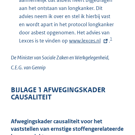
aannemelijk dat asbest heeft bijgedragen
aan het ontstaan van longkanker. Dit
advies neem ik over en stel ik hierbij vast
en wordt apart in het protocol longkanker
door asbest opgenomen. Het advies van
1
Lexces is te vinden op
E
www.lexces.nl
.
x
t
De Minister van Sociale Zaken en Werkgelegenheid,
e
C.E.G. van
Gennip
r
n
BIJLAGE 1 AFWEGINGSKADER
e
CAUSALITEIT
l
i
n
Afwegingskader causaliteit voor het
k
vaststellen van ernstige stoffengerelateerde
: