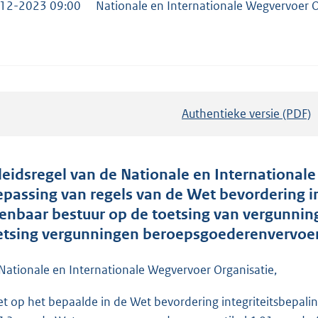
12-2023 09:00
Nationale en Internationale Wegvervoer O
Authentieke versie (PDF)
b
e
s
t
leidsregel van de Nationale en International
a
epassing van regels van de Wet bevordering i
n
enbaar bestuur op de toetsing van vergunnin
d
etsing vergunningen beroepsgoederenvervoer
s
g
Nationale en Internationale Wegvervoer Organisatie,
r
et op het bepaalde in de Wet bevordering integriteitsbepalin
o