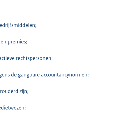
bedrijfsmiddelen;
 en premies;
actieve rechtspersonen;
olgens de gangbare accountancynormen;
rouderd zijn;
edietwezen;