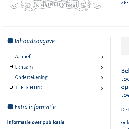
28-
Toon
Inhoudsopgave
meer
van:
Aanhef
Lichaam
Be
Ondertekening
to
op
TOELICHTING
to
Toon
Extra informatie
De 
meer
van:
Informatie over publicatie
Gel