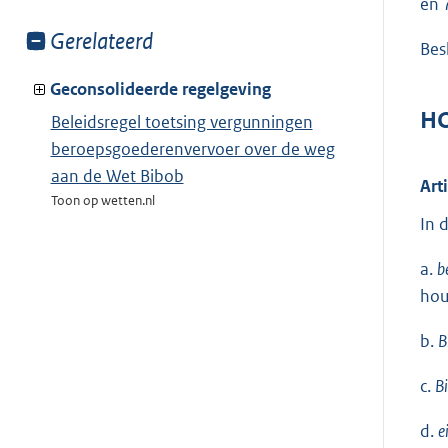
en 
Toon
Gerelateerd
Besl
meer
van:
Geconsolideerde regelgeving
HO
Beleidsregel toetsing vergunningen
beroepsgoederenvervoer over de weg
aan de Wet Bibob
Art
Toon op wetten.nl
In 
a.
b
hou
b.
B
c.
B
d.
e