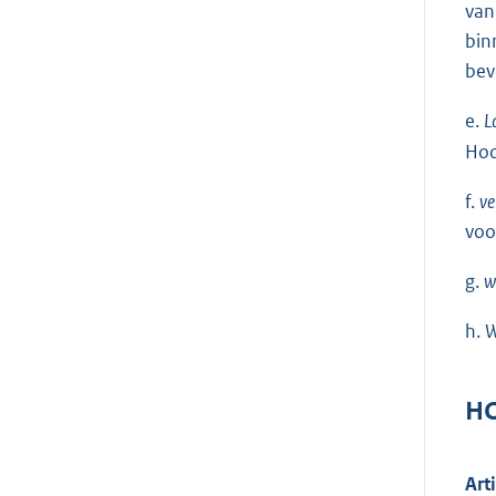
van
bin
bev
e.
L
Hoo
f.
ve
voo
g.
w
h.
W
HO
Art