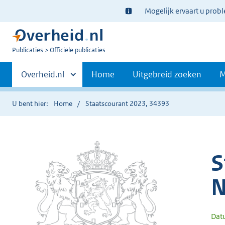
Ter
Mogelijk ervaart u prob
informatie:
U
Publicaties
Officiële publicaties
bent
Primaire
nu
Andere
Overheid.nl
Home
Uitgebreid zoeken
M
hier:
sites
navigatie
binnen
U bent hier:
Home
Staatscourant 2023, 34393
S
N
Dat