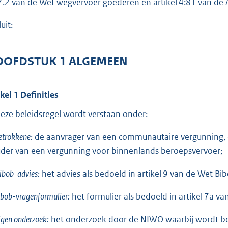
7.2 van de Wet wegvervoer goederen en artikel 4:81 van de
o
t
uit:
t
e
:
OFDSTUK 1 ALGEMEEN
6
7
ikel 1 Definities
6
deze beleidsregel wordt verstaan onder:
b
etrokkene:
de aanvrager van een communautaire vergunning,
der van een vergunning voor binnenlands beroepsvervoer;
ibob-advies:
het advies als bedoeld in artikel 9 van de Wet Bib
ibob-vragenformulier:
het formulier als bedoeld in artikel 7a v
igen onderzoek:
het onderzoek door de NIWO waarbij wordt be