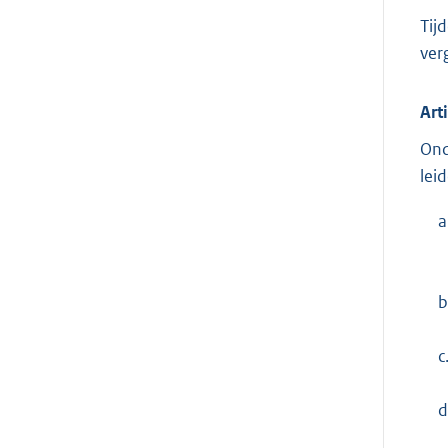
Tij
ver
Art
Ond
lei
a
b
c
d