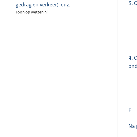
3.
O
gedrag en verkeer), enz.
Toon op wetten.nl
4.
O
ond
E
Na 