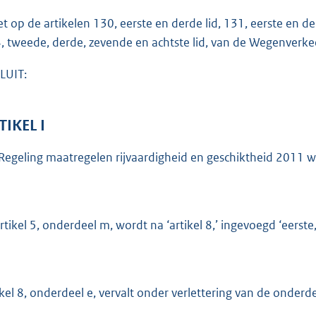
o
et op de artikelen 130, eerste en derde lid, 131, eerste en derd
t
, tweede, derde, zevende en achtste lid, van de Wegenverk
t
e
LUIT:
:
1
TIKEL I
b
Regeling maatregelen rijvaardigheid en geschiktheid 2011 wo
artikel 5, onderdeel m, wordt na ‘artikel 8,’ ingevoegd ‘eerste,
ikel 8, onderdeel e, vervalt onder verlettering van de onderde