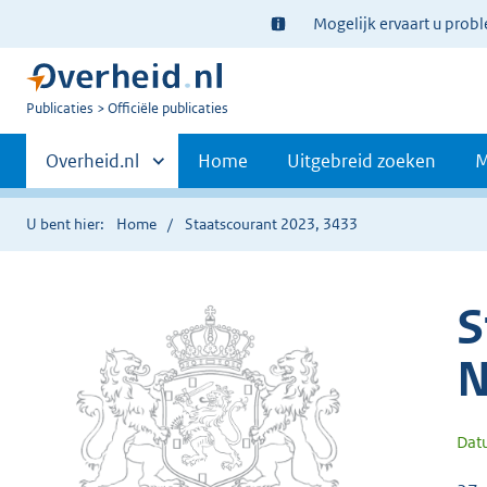
Ter
Mogelijk ervaart u prob
informatie:
U
Publicaties
Officiële publicaties
bent
Primaire
nu
Andere
Overheid.nl
Home
Uitgebreid zoeken
M
hier:
sites
navigatie
binnen
U bent hier:
Home
Staatscourant 2023, 3433
S
N
Dat