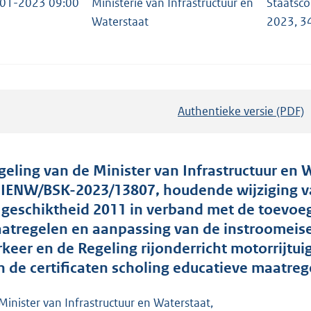
01-2023 09:00
Ministerie van Infrastructuur en
Staatsco
Waterstaat
2023, 3
Authentieke versie (PDF)
b
e
s
t
geling van de Minister van Infrastructuur en W
a
. IENW/BSK-2023/13807, houdende wijziging v
n
 geschiktheid 2011 in verband met de toevoe
d
atregelen en aanpassing van de instroomeise
s
rkeer en de Regeling rijonderricht motorrijt
g
n de certificaten scholing educatieve maatreg
r
o
Minister van Infrastructuur en Waterstaat,