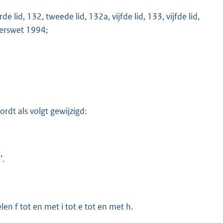
e lid, 132, tweede lid, 132a, vijfde lid, 133, vijfde lid,
eerswet 1994;
M
rdt als volgt gewijzigd:
’.
len f tot en met i tot e tot en met h.