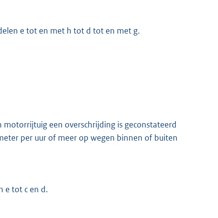
delen e tot en met h tot d tot en met g.
 motorrijtuig een overschrijding is geconstateerd
eter per uur of meer op wegen binnen of buiten
 e tot c en d.