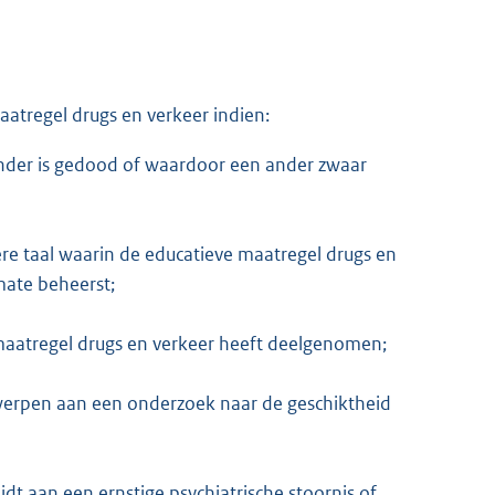
atregel drugs en verkeer indien:
ander is gedood of waardoor een ander zwaar
ere taal waarin de educatieve maatregel drugs en
mate beheerst;
e maatregel drugs en verkeer heeft deelgenomen;
erwerpen aan een onderzoek naar de geschiktheid
jdt aan een ernstige psychiatrische stoornis of