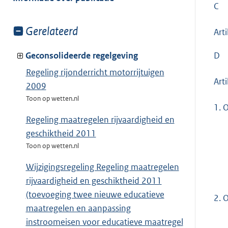
C
Toon
Gerelateerd
Art
meer
van:
D
Geconsolideerde regelgeving
Regeling rijonderricht motorrijtuigen
Arti
2009
Toon op wetten.nl
1.
O
Regeling maatregelen rijvaardigheid en
geschiktheid 2011
Toon op wetten.nl
Wijzigingsregeling Regeling maatregelen
rijvaardigheid en geschiktheid 2011
(toevoeging twee nieuwe educatieve
2.
O
maatregelen en aanpassing
instroomeisen voor educatieve maatregel