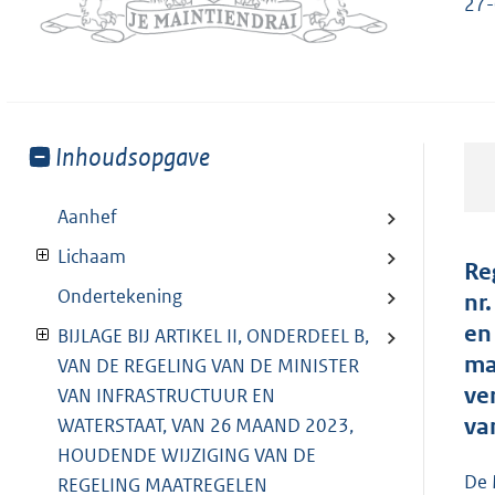
27-
Toon
Inhoudsopgave
meer
van:
Aanhef
Lichaam
Re
Ondertekening
nr
en
BIJLAGE BIJ ARTIKEL II, ONDERDEEL B,
ma
VAN DE REGELING VAN DE MINISTER
ve
VAN INFRASTRUCTUUR EN
va
WATERSTAAT, VAN 26 MAAND 2023,
HOUDENDE WIJZIGING VAN DE
De 
REGELING MAATREGELEN