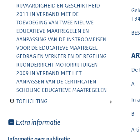
RIJVAARDIGHEID EN GESCHIKTHEID
Gel
2011 IN VERBAND MET DE
134
TOEVOEGING VAN TWEE NIEUWE
EDUCATIEVE MAATREGELEN EN
BES
AANPASSING VAN DE INSTROOMEISEN
VOOR DE EDUCATIEVE MAATREGEL
AR
GEDRAG EN VERKEER EN DE REGELING
RIJONDERRICHT MOTORRIJTUIGEN
De 
2009 IN VERBAND MET HET
AANPASSEN VAN DE CERTIFICATEN
A
SCHOLING EDUCATIEVE MAATREGELEN
In 
TOELICHTING
B
Toon
Extra informatie
meer
Art
van:
Informatie over publicatie