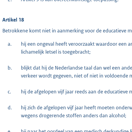
Artikel 18
Betrokkene komt niet in aanmerking voor de educatieve ma
a.
hij een ongeval heeft veroorzaakt waardoor een 
lichamelijk letsel is toegebracht;
b.
blijkt dat hij de Nederlandse taal dan wel een and
verkeer wordt gegeven, niet of niet in voldoende 
c.
hij de afgelopen vijf jaar reeds aan de educatiev
d.
hij zich de afgelopen vijf jaar heeft moeten ond
wegens drogerende stoffen anders dan alcohol;
e.
hij naar het oordeel van een medisch deskundige li