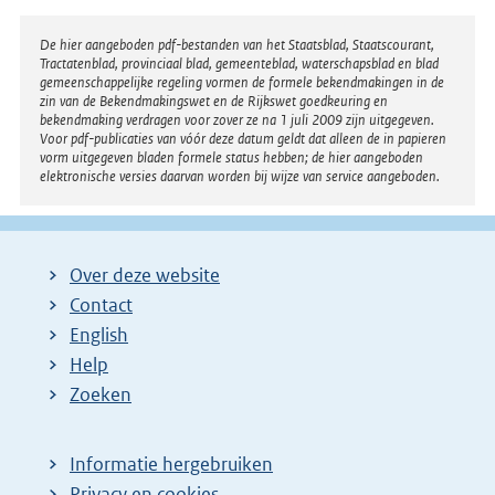
i
n
Disclaimer
De hier aangeboden pdf-bestanden van het Staatsblad, Staatscourant,
Tractatenblad, provinciaal blad, gemeenteblad, waterschapsblad en blad
k
gemeenschappelijke regeling vormen de formele bekendmakingen in de
:
zin van de Bekendmakingswet en de Rijkswet goedkeuring en
bekendmaking verdragen voor zover ze na 1 juli 2009 zijn uitgegeven.
Voor pdf-publicaties van vóór deze datum geldt dat alleen de in papieren
vorm uitgegeven bladen formele status hebben; de hier aangeboden
elektronische versies daarvan worden bij wijze van service aangeboden.
Over deze website
Contact
English
Help
Zoeken
Informatie hergebruiken
Privacy en cookies