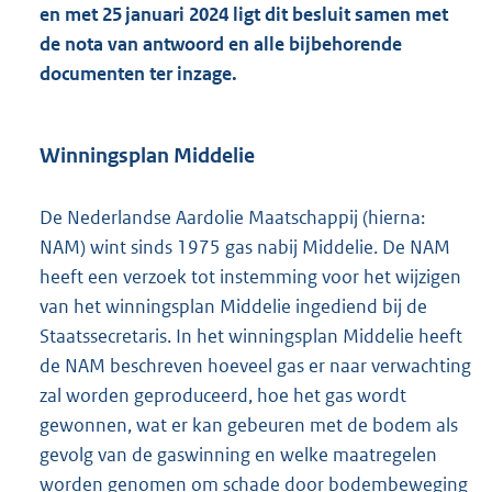
e
en met 25 januari 2024 ligt dit besluit samen met
:
de nota van antwoord en alle bijbehorende
2
documenten ter inzage.
7
2
K
b
Winningsplan Middelie
De Nederlandse Aardolie Maatschappij (hierna:
NAM) wint sinds 1975 gas nabij Middelie. De NAM
heeft een verzoek tot instemming voor het wijzigen
van het winningsplan Middelie ingediend bij de
Staatssecretaris. In het winningsplan Middelie heeft
de NAM beschreven hoeveel gas er naar verwachting
zal worden geproduceerd, hoe het gas wordt
gewonnen, wat er kan gebeuren met de bodem als
gevolg van de gaswinning en welke maatregelen
worden genomen om schade door bodembeweging