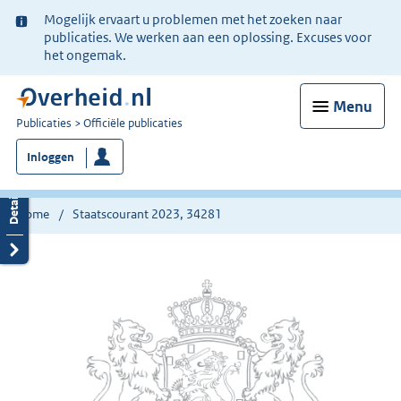
Ter
Mogelijk ervaart u problemen met het zoeken naar
informatie:
publicaties. We werken aan een oplossing. Excuses voor
het ongemak.
Menu
U
Publicaties
Officiële publicaties
bent
Inloggen
nu
hier:
Home
Staatscourant 2023, 34281