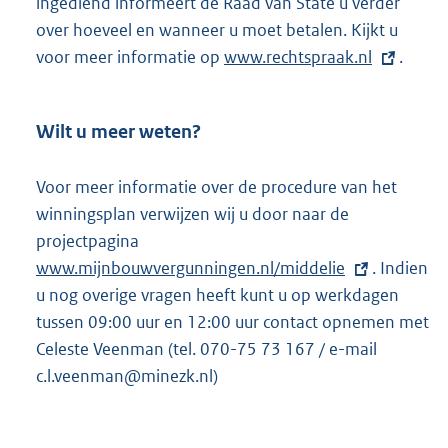
ingediend informeert de Raad van State u verder
over hoeveel en wanneer u moet betalen. Kijkt u
voor meer informatie op
E
www.rechtspraak.nl
.
x
t
Wilt u meer weten?
e
r
Voor meer informatie over de procedure van het
n
winningsplan verwijzen wij u door naar de
e
projectpagina
E
l
www.mijnbouwvergunningen.nl/middelie
x
. Indien
i
u nog overige vragen heeft kunt u op werkdagen
t
n
tussen 09:00 uur en 12:00 uur contact opnemen met
e
k
Celeste Veenman (tel. 070-75 73 167 / e-mail
r
:
c.l.veenman@minezk.nl)
n
e
l