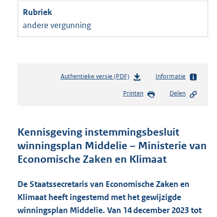
andere vergunning
Authentieke versie (PDF)
b
Informatie
e
Printen
Delen
s
t
a
n
Kennisgeving instemmingsbesluit
d
winningsplan Middelie – Ministerie van
s
Economische Zaken en Klimaat
g
r
o
De Staatssecretaris van Economische Zaken en
o
Klimaat heeft ingestemd met het gewijzigde
t
t
winningsplan Middelie. Van 14 december 2023 tot