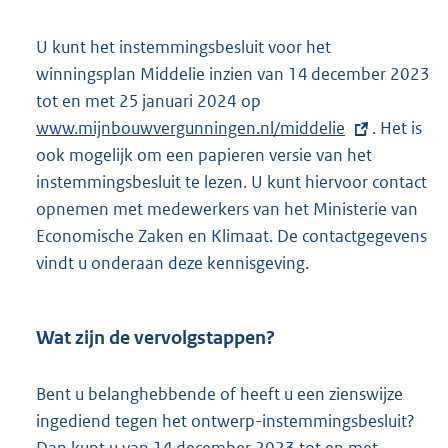
U kunt het instemmingsbesluit voor het
winningsplan Middelie inzien van 14 december 2023
tot en met 25 januari 2024 op
E
www.mijnbouwvergunningen.nl/middelie
x
. Het is
ook mogelijk om een papieren versie van het
t
instemmingsbesluit te lezen. U kunt hiervoor contact
e
opnemen met medewerkers van het Ministerie van
r
Economische Zaken en Klimaat. De contactgegevens
n
vindt u onderaan deze kennisgeving.
e
l
i
Wat zijn de vervolgstappen?
n
k
Bent u belanghebbende of heeft u een zienswijze
:
ingediend tegen het ontwerp-instemmingsbesluit?
Dan kunt u van 14 december 2023 tot en met