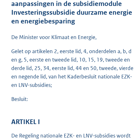
aanpassingen in de subsidiemodule
t
t
Investeringssubsidie duurzame energie
e
en energiebesparing
:
6
7
De Minister voor Klimaat en Energie,
1
K
Gelet op artikelen 2, eerste lid, 4, onderdelen a, b, d
b
en g, 5, eerste en tweede lid, 10, 15, 19, tweede en
derde lid, 25, 34, eerste lid, 44 en 50, tweede, vierde
en negende lid, van het Kaderbesluit nationale EZK-
en LNV-subsidies;
Besluit:
ARTIKEL I
De Regeling nationale EZK- en LNV-subsidies wordt