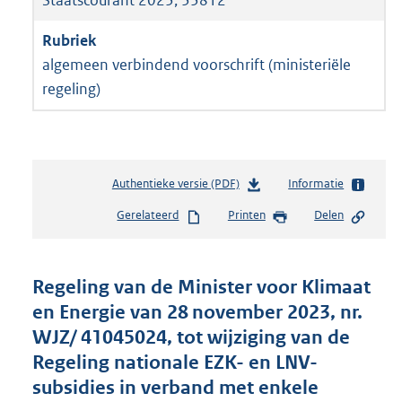
algemeen verbindend voorschrift (ministeriële
regeling)
Authentieke versie (PDF)
b
Informatie
e
Gerelateerd
Printen
Delen
s
t
a
n
Regeling van de Minister voor Klimaat
d
en Energie van 28 november 2023, nr.
s
WJZ/ 41045024, tot wijziging van de
g
r
Regeling nationale EZK- en LNV-
o
subsidies in verband met enkele
o