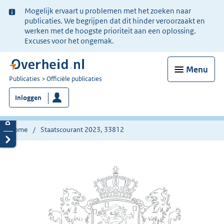
Ter
Mogelijk ervaart u problemen met het zoeken naar
informatie:
publicaties. We begrijpen dat dit hinder veroorzaakt en
werken met de hoogste prioriteit aan een oplossing.
Excuses voor het ongemak.
Menu
U
Publicaties
Officiële publicaties
bent
Inloggen
nu
hier:
Home
Staatscourant 2023, 33812