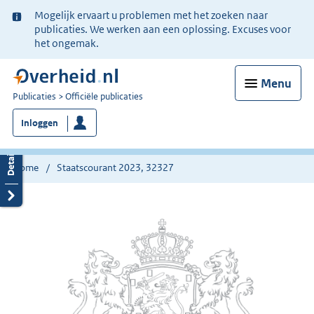
Ter
Mogelijk ervaart u problemen met het zoeken naar
informatie:
publicaties. We werken aan een oplossing. Excuses voor
het ongemak.
Menu
U
Publicaties
Officiële publicaties
bent
Inloggen
nu
hier:
Home
Staatscourant 2023, 32327