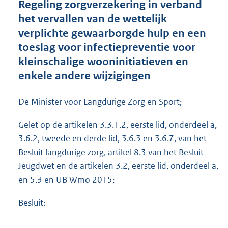
Regeling zorgverzekering in verband
o
het vervallen van de wettelijk
t
t
verplichte gewaarborgde hulp en een
e
toeslag voor infectiepreventie voor
:
kleinschalige wooninitiatieven en
7
5
enkele andere wijzigingen
9
K
De Minister voor Langdurige Zorg en Sport;
b
Gelet op de artikelen 3.3.1.2, eerste lid, onderdeel a,
3.6.2, tweede en derde lid, 3.6.3 en 3.6.7, van het
Besluit langdurige zorg, artikel 8.3 van het Besluit
Jeugdwet en de artikelen 3.2, eerste lid, onderdeel a,
en 5.3 en UB Wmo 2015;
Besluit: