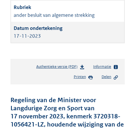
ander besluit van algemene strekking
17-11-2023
Authentieke versie (PDF)
b
Informatie
e
Printen
Delen
s
t
a
n
Regeling van de Minister voor
d
Langdurige Zorg en Sport van
s
17 november 2023, kenmerk 3720318-
g
r
1056421-LZ, houdende wijziging van de
o