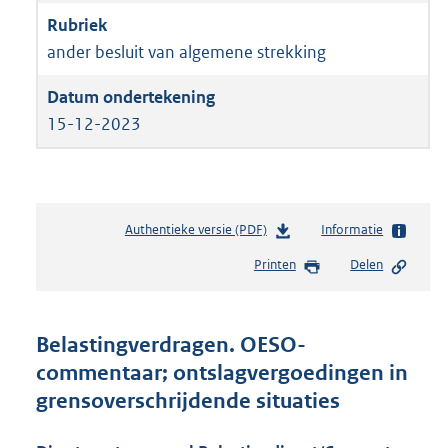
ander besluit van algemene strekking
15-12-2023
Authentieke versie (PDF)
b
Informatie
e
Printen
Delen
s
t
a
n
Belastingverdragen. OESO-
d
commentaar; ontslagvergoedingen in
s
grensoverschrijdende situaties
g
r
o