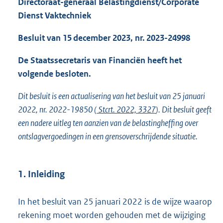
Directoraat-generaal Belastingdienst/Corporate
o
Dienst Vaktechniek
t
t
Besluit van 15 december 2023, nr. 2023-24998
e
:
2
De Staatssecretaris van Financiën heeft het
5
volgende besloten.
7
K
Dit besluit is een actualisering van het besluit van 25 januari
b
2022, nr. 2022-19850 (
Stcrt. 2022, 3327
). Dit besluit geeft
een nadere uitleg ten aanzien van de belastingheffing over
ontslagvergoedingen in een grensoverschrijdende situatie.
1. Inleiding
In het besluit van 25 januari 2022 is de wijze waarop
rekening moet worden gehouden met de wijziging