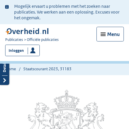
Ter
Mogelijk ervaart u problemen met het zoeken naar
informatie:
publicaties. We werken aan een oplossing. Excuses voor
het ongemak.
Menu
U
Publicaties
Officiële publicaties
bent
Inloggen
nu
hier:
Home
Staatscourant 2023, 31183