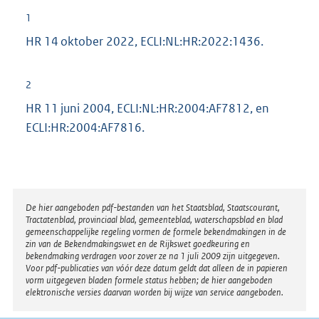
1
HR 14 oktober 2022, ECLI:NL:HR:2022:1436.
2
HR 11 juni 2004, ECLI:NL:HR:2004:AF7812, en
ECLI:HR:2004:AF7816.
Disclaimer
De hier aangeboden pdf-bestanden van het Staatsblad, Staatscourant,
Tractatenblad, provinciaal blad, gemeenteblad, waterschapsblad en blad
gemeenschappelijke regeling vormen de formele bekendmakingen in de
zin van de Bekendmakingswet en de Rijkswet goedkeuring en
bekendmaking verdragen voor zover ze na 1 juli 2009 zijn uitgegeven.
Voor pdf-publicaties van vóór deze datum geldt dat alleen de in papieren
vorm uitgegeven bladen formele status hebben; de hier aangeboden
elektronische versies daarvan worden bij wijze van service aangeboden.