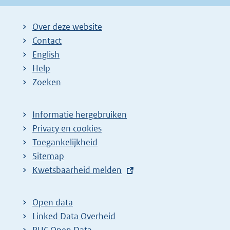
Over deze website
Contact
English
Help
Zoeken
Informatie hergebruiken
Privacy en cookies
Toegankelijkheid
Sitemap
E
Kwetsbaarheid melden
x
t
Open data
e
Linked Data Overheid
r
PUC Open Data