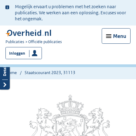
Ter
Mogelijk ervaart u problemen met het zoeken naar
informatie:
publicaties. We werken aan een oplossing. Excuses voor
het ongemak.
Menu
U
Publicaties
Officiële publicaties
bent
Inloggen
nu
hier:
Home
Staatscourant 2023, 31113