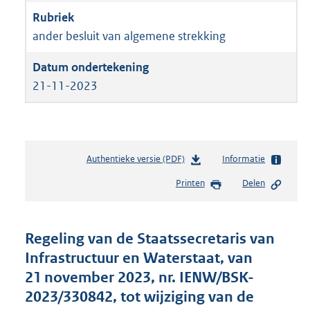
ander besluit van algemene strekking
21-11-2023
Authentieke versie (PDF)
b
Informatie
e
Printen
Delen
s
t
a
n
Regeling van de Staatssecretaris van
d
Infrastructuur en Waterstaat, van
s
21 november 2023, nr. IENW/BSK-
g
r
2023/330842, tot wijziging van de
o