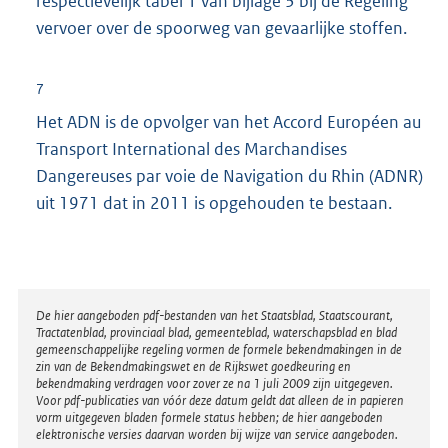
respectievelijk tabel 1 van bijlage 3 bij de Regeling
vervoer over de spoorweg van gevaarlijke stoffen.
7
Het ADN is de opvolger van het Accord Européen au
Transport International des Marchandises
Dangereuses par voie de Navigation du Rhin (ADNR)
uit 1971 dat in 2011 is opgehouden te bestaan.
Disclaimer
De hier aangeboden pdf-bestanden van het Staatsblad, Staatscourant,
Tractatenblad, provinciaal blad, gemeenteblad, waterschapsblad en blad
gemeenschappelijke regeling vormen de formele bekendmakingen in de
zin van de Bekendmakingswet en de Rijkswet goedkeuring en
bekendmaking verdragen voor zover ze na 1 juli 2009 zijn uitgegeven.
Voor pdf-publicaties van vóór deze datum geldt dat alleen de in papieren
vorm uitgegeven bladen formele status hebben; de hier aangeboden
elektronische versies daarvan worden bij wijze van service aangeboden.