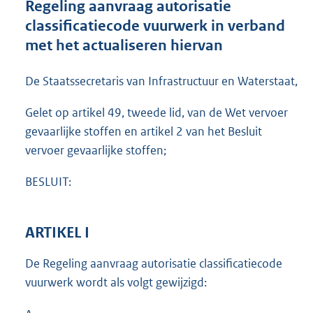
Regeling aanvraag autorisatie
o
classificatiecode vuurwerk in verband
t
t
met het actualiseren hiervan
e
:
De Staatssecretaris van Infrastructuur en Waterstaat,
3
2
Gelet op artikel 49, tweede lid, van de Wet vervoer
2
K
gevaarlijke stoffen en artikel 2 van het Besluit
b
vervoer gevaarlijke stoffen;
BESLUIT:
ARTIKEL I
De Regeling aanvraag autorisatie classificatiecode
vuurwerk wordt als volgt gewijzigd: