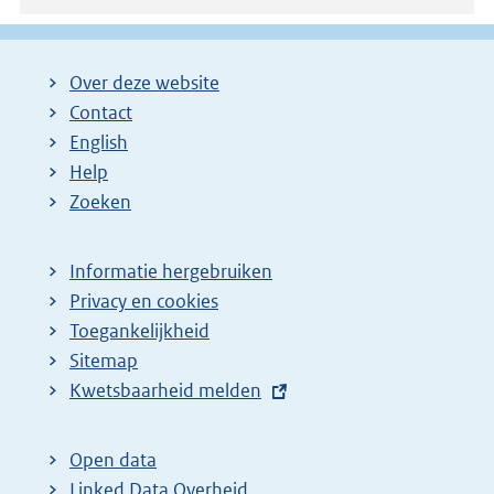
Over deze website
Contact
English
Help
Zoeken
Informatie hergebruiken
Privacy en cookies
Toegankelijkheid
Sitemap
E
Kwetsbaarheid melden
x
t
Open data
e
Linked Data Overheid