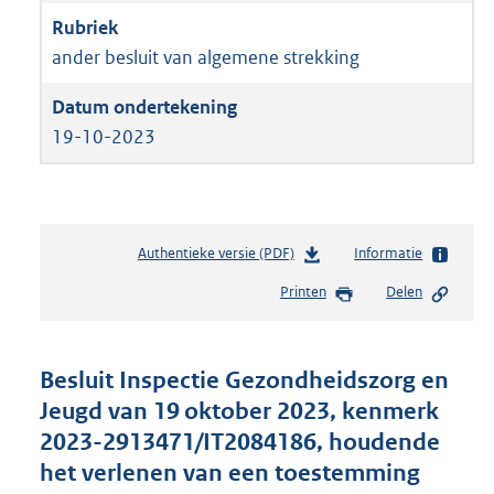
ander besluit van algemene strekking
19-10-2023
Authentieke versie (PDF)
b
Informatie
e
Printen
Delen
s
t
a
n
Besluit Inspectie Gezondheidszorg en
d
Jeugd van 19 oktober 2023, kenmerk
s
2023-2913471/IT2084186, houdende
g
r
het verlenen van een toestemming
o