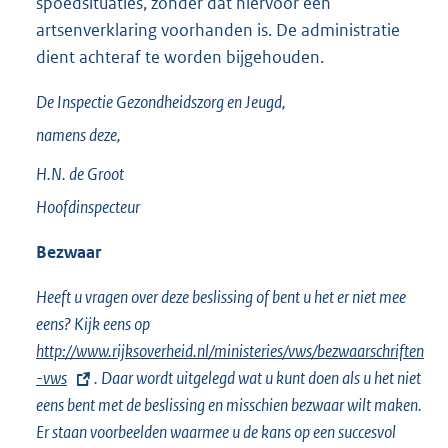
spoedsituaties, zonder dat hiervoor een
artsenverklaring voorhanden is. De administratie
dient achteraf te worden bijgehouden.
De Inspectie Gezondheidszorg en Jeugd,
namens deze,
H.N. de
Groot
Hoofdinspecteur
Bezwaar
Heeft u vragen over deze beslissing of bent u het er niet mee
eens? Kijk eens op
E
http://www.rijksoverheid.nl/ministeries/vws/bezwaarschriften
x
-vws
. Daar wordt uitgelegd wat u kunt doen als u het niet
t
eens bent met de beslissing en misschien bezwaar wilt maken.
e
Er staan voorbeelden waarmee u de kans op een succesvol
r