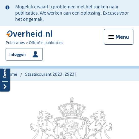
Ter
Mogelijk ervaart u problemen met het zoeken naar
informatie:
publicaties. We werken aan een oplossing. Excuses voor
het ongemak.
Menu
U
Publicaties
Officiële publicaties
bent
Inloggen
nu
hier:
Home
Staatscourant 2023, 29231