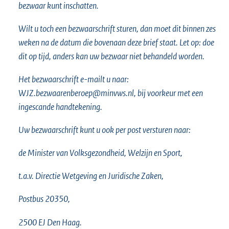
bezwaar kunt inschatten.
n
e
Wilt u toch een bezwaarschrift sturen, dan moet dit binnen zes
l
weken na de datum die bovenaan deze brief staat. Let op: doe
i
dit op tijd, anders kan uw bezwaar niet behandeld worden.
n
k
Het bezwaarschrift e-mailt u naar:
:
WJZ.bezwaarenberoep@minvws.nl, bij voorkeur met een
ingescande handtekening.
Uw bezwaarschrift kunt u ook per post versturen naar:
de Minister van Volksgezondheid, Welzijn en Sport,
t.a.v. Directie Wetgeving en Juridische Zaken,
Postbus 20350,
2500 EJ Den Haag.