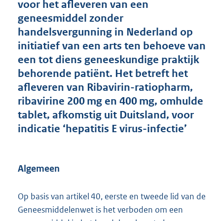
voor het afleveren van een
o
geneesmiddel zonder
t
t
handelsvergunning in Nederland op
e
initiatief van een arts ten behoeve van
:
een tot diens geneeskundige praktijk
1
8
behorende patiënt. Het betreft het
5
afleveren van Ribavirin-ratiopharm,
K
ribavirine 200 mg en 400 mg, omhulde
b
tablet, afkomstig uit Duitsland, voor
indicatie ‘hepatitis E virus-infectie’
Algemeen
Op basis van artikel 40, eerste en tweede lid van de
Geneesmiddelenwet is het verboden om een