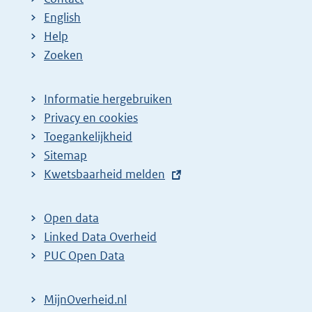
English
Help
Zoeken
Informatie hergebruiken
Privacy en cookies
Toegankelijkheid
Sitemap
E
Kwetsbaarheid melden
x
t
Open data
e
Linked Data Overheid
r
PUC Open Data
n
e
MijnOverheid.nl
l