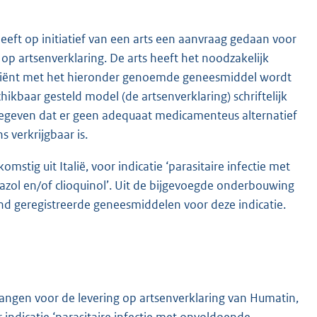
ft op initiatief van een arts een aanvraag gedaan voor
p artsenverklaring. De arts heeft het noodzakelijk
atiënt met het hieronder genoemde geneesmiddel wordt
kbaar gesteld model (de artsenverklaring) schriftelijk
gegeven dat er geen adequaat medicamenteus alternatief
 verkrijgbaar is.
tig uit Italië, voor indicatie ‘parasitaire infectie met
azol en/of clioquinol’. Uit de bijgevoegde onderbouwing
d geregistreerde geneesmiddelen voor deze indicatie.
angen voor de levering op artsenverklaring van Humatin,
 indicatie ‘parasitaire infectie met onvoldoende