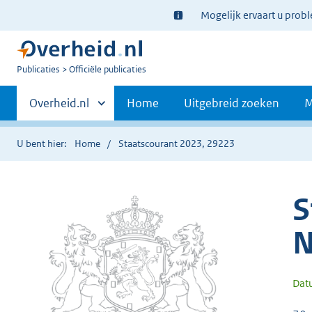
Ter
Mogelijk ervaart u prob
informatie:
U
Publicaties
Officiële publicaties
bent
Primaire
nu
Andere
Overheid.nl
Home
Uitgebreid zoeken
M
hier:
sites
navigatie
binnen
U bent hier:
Home
Staatscourant 2023, 29223
S
N
Dat