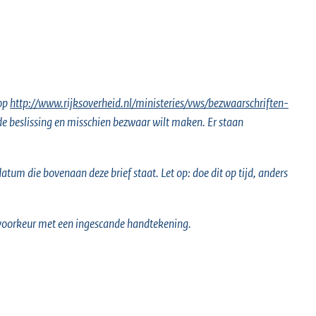
 op
E
http://www.rijksoverheid.nl/ministeries/vws/bezwaarschriften-
 de beslissing en misschien bezwaar wilt maken. Er staan
x
t
e
tum die bovenaan deze brief staat. Let op: doe dit op tijd, anders
r
n
e
voorkeur met een ingescande handtekening.
l
i
n
k
: