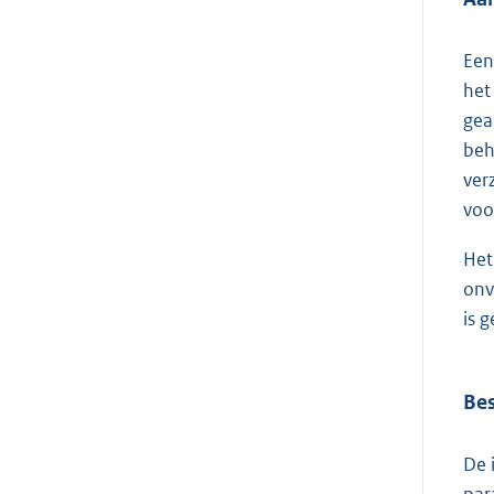
Een
het
gea
beh
ver
voo
Het
onv
is 
Bes
De 
par