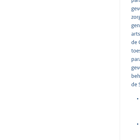
gev
zor
gen
art
de 
toe
par
gev
beh
de 
•
•