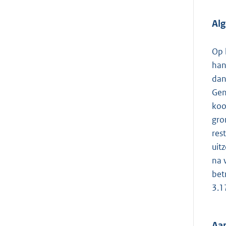
Al
Op 
han
dan
Gen
koo
gro
res
uit
na 
bet
3.1
Aa