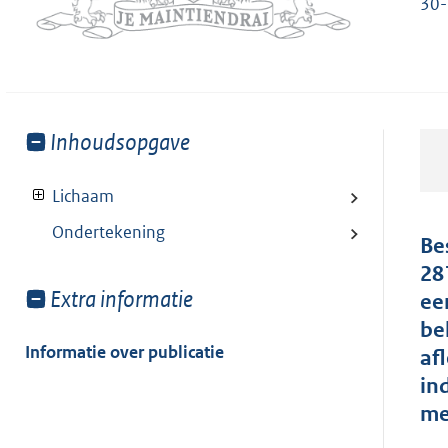
30-
Toon
Inhoudsopgave
meer
van:
Lichaam
Ondertekening
Be
28
Toon
Extra informatie
ee
meer
be
van:
Informatie over publicatie
af
in
me