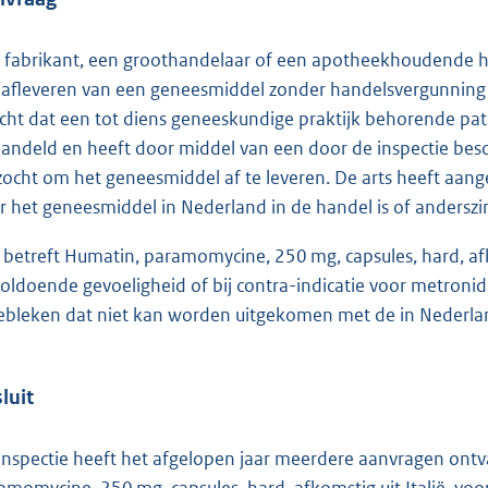
 fabrikant, een groothandelaar of een apotheekhoudende hee
 afleveren van een geneesmiddel zonder handelsvergunning o
cht dat een tot diens geneeskundige praktijk behorende p
andeld en heeft door middel van een door de inspectie beschi
zocht om het geneesmiddel af te leveren. De arts heeft aan
r het geneesmiddel in Nederland in de handel is of anderszins
 betreft Humatin, paramomycine, 250 mg, capsules, hard, afkoms
oldoende gevoeligheid of bij contra-indicatie voor metronid
gebleken dat niet kan worden uitgekomen met de in Nederlan
luit
inspectie heeft het afgelopen jaar meerdere aanvragen ontv
amomycine, 250 mg, capsules, hard, afkomstig uit Italië, voor