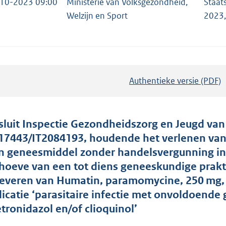
10-2023 09:00
Ministerie van Volksgezondheid,
Staat
Welzijn en Sport
2023
Authentieke versie (PDF)
b
e
s
t
sluit Inspectie Gezondheidszorg en Jeugd va
a
17443/IT2084193, houdende het verlenen van
n
n geneesmiddel zonder handelsvergunning in N
d
hoeve van een tot diens geneeskundige prakti
s
leveren van Humatin, paramomycine, 250 mg, ca
g
dicatie ‘parasitaire infectie met onvoldoende 
r
tronidazol en/of clioquinol’
o