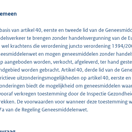
o
t
gemeen
t
e
basis van artikel 40, eerste en tweede lid van de Geneesmi
:
delsverkeer te brengen zonder handelsvergunning van de E
1
 wel krachtens die verordening juncto verordening 1394/200
8
eesmiddelenwet en mogen geneesmiddelen zonder handelsv
5
p aangeboden worden, verkocht, afgeleverd, ter hand gestel
ndgebied worden gebracht. Artikel 40, derde lid van de Gen
b
trictieve uitzonderingsmogelijkheden op artikel 40, eerste 
zonderingen biedt de mogelijkheid om geneesmiddelen waar
vooraf verkregen toestemming door de Inspectie Gezondheidsz
rekken. De voorwaarden voor wanneer deze toestemming word
7a van de Regeling Geneesmiddelenwet.
nvraag