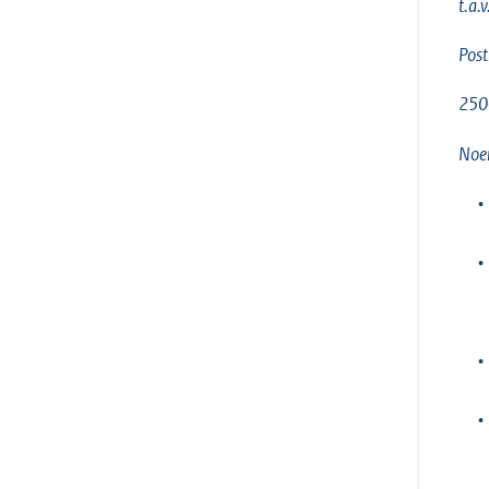
t.a.
Pos
250
Noem
•
•
•
•