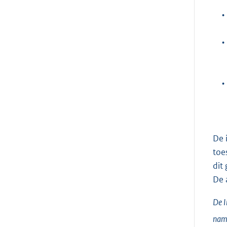
•
•
•
De 
toe
dit
De 
De I
nam