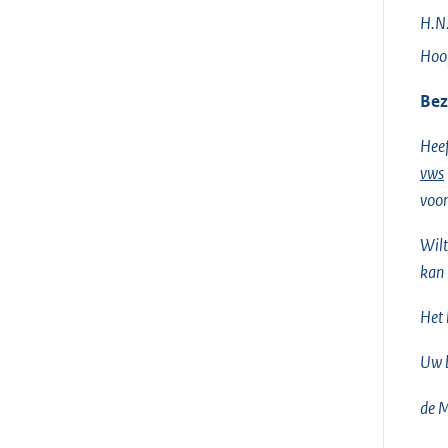
H.N.
Hoof
Bez
Heef
vws
voor
Wilt
kan 
Het 
Uw b
de M