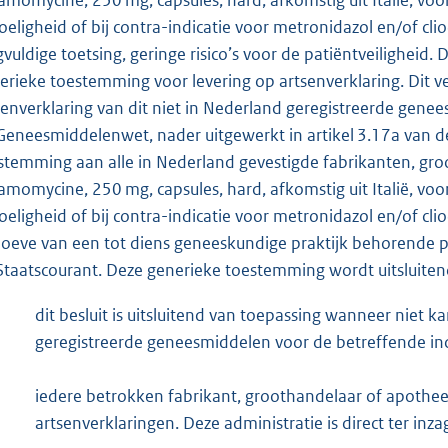
oeligheid of bij contra-indicatie voor metronidazol en/of clioq
gvuldige toetsing, geringe risico’s voor de patiëntveiligheid
erieke toestemming voor levering op artsenverklaring. Dit v
senverklaring van dit niet in Nederland geregistreerde genees
Geneesmiddelenwet, nader uitgewerkt in artikel 3.17a van d
stemming aan alle in Nederland gevestigde fabrikanten, 
amomycine, 250 mg, capsules, hard, afkomstig uit Italië, voor
oeligheid of bij contra-indicatie voor metronidazol en/of clio
oeve van een tot diens geneeskundige praktijk behorende pa
Staatscourant. Deze generieke toestemming wordt uitsluite
dit besluit is uitsluitend van toepassing wanneer nie
geregistreerde geneesmiddelen voor de betreffende ind
iedere betrokken fabrikant, groothandelaar of apothe
artsenverklaringen. Deze administratie is direct ter inza