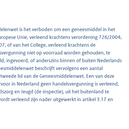
ddelenwet is het verboden om een geneesmiddel in het
uropese Unie, verleend krachtens verordening 726/2004,
7, of van het College, verleend krachtens de
ergunning niet op voorraad worden gehouden, te
d, ingevoerd, of anderszins binnen of buiten Nederlands
K
eesmiddelenwet beschrijft vervolgens een aantal
en tweede lid van de Geneesmiddelenwet. Een van deze
voor in Nederland geen handelsvergunning is verleend,
org en Jeugd (de inspectie), uit het buitenland te
t verleend zijn nader uitgewerkt in artikel 3.17 en