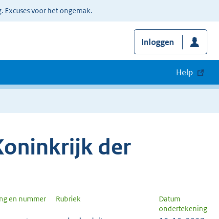
g. Excuses voor het ongemak.
Inloggen
Help
oninkrijk der
ang en nummer
Rubriek
Datum
ondertekening