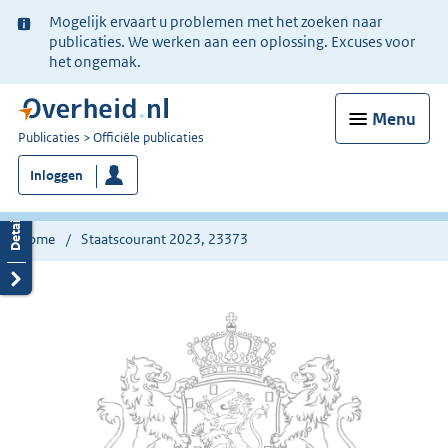
Ter
Mogelijk ervaart u problemen met het zoeken naar
informatie:
publicaties. We werken aan een oplossing. Excuses voor
het ongemak.
Menu
U
Publicaties
Officiële publicaties
bent
Inloggen
nu
hier:
Home
Staatscourant 2023, 23373