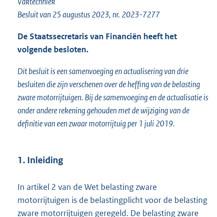
Vaktechniek
o
Besluit van 25 augustus 2023, nr. 2023-7277
t
t
De Staatssecretaris van Financiën heeft het
e
:
volgende besloten.
2
5
Dit besluit is een samenvoeging en actualisering van drie
7
besluiten die zijn verschenen over de heffing van de belasting
K
zware motorrijtuigen. Bij de samenvoeging en de actualisatie is
b
onder andere rekening gehouden met de wijziging van de
definitie van een zwaar motorrijtuig per 1 juli 2019.
1. Inleiding
In artikel 2 van de Wet belasting zware
motorrijtuigen is de belastingplicht voor de belasting
zware motorrijtuigen geregeld. De belasting zware