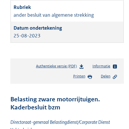
ander besluit van algemene strekking
25-08-2023
Authentieke versie (PDF)
b
Informatie
e
Printen
Delen
s
t
a
n
Belasting zware motorrijtuigen.
d
Kaderbesluit bzm
s
g
r
Directoraat-generaal Belastingdienst/Corporate Dienst
o