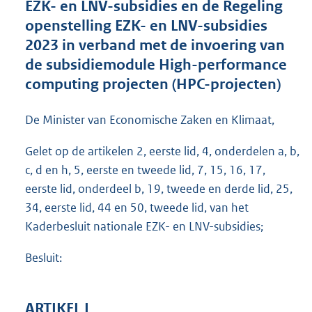
EZK- en LNV-subsidies en de Regeling
o
openstelling EZK- en LNV-subsidies
t
t
2023 in verband met de invoering van
e
de subsidiemodule High-performance
:
computing projecten (HPC-projecten)
1
,
2
De Minister van Economische Zaken en Klimaat,
M
b
Gelet op de artikelen 2, eerste lid, 4, onderdelen a, b,
c, d en h, 5, eerste en tweede lid, 7, 15, 16, 17,
eerste lid, onderdeel b, 19, tweede en derde lid, 25,
34, eerste lid, 44 en 50, tweede lid, van het
Kaderbesluit nationale EZK- en LNV-subsidies;
Besluit:
ARTIKEL I