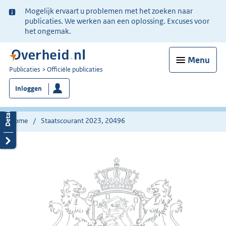
Ter
Mogelijk ervaart u problemen met het zoeken naar
informatie:
publicaties. We werken aan een oplossing. Excuses voor
het ongemak.
Menu
U
Publicaties
Officiële publicaties
bent
Inloggen
nu
hier:
Home
Staatscourant 2023, 20496