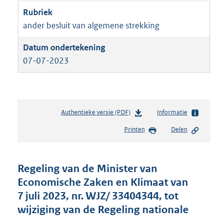
ander besluit van algemene strekking
07-07-2023
Authentieke versie (PDF)
b
Informatie
e
Printen
Delen
s
t
a
n
Regeling van de Minister van
d
Economische Zaken en Klimaat van
s
7 juli 2023, nr. WJZ/ 33404344, tot
g
r
wijziging van de Regeling nationale
o