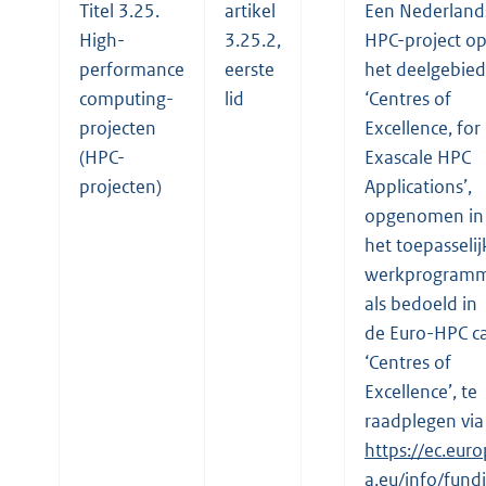
Titel 3.25.
artikel
Een Nederland
High-
3.25.2,
HPC-project o
performance
eerste
het deelgebied
computing-
lid
‘Centres of
projecten
Excellence, for
(HPC-
Exascale HPC
projecten)
Applications’,
opgenomen in
het toepasselij
werkprogram
als bedoeld in
de Euro-HPC ca
‘Centres of
Excellence’, te
raadplegen via
https://ec.euro
a.eu/info/fund