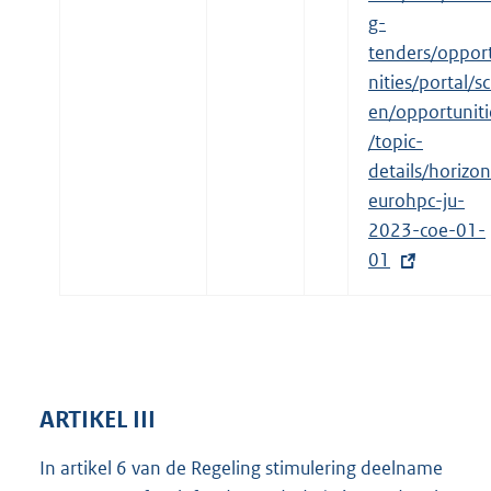
g-
tenders/oppor
nities/portal/sc
en/opportuniti
/topic-
details/horizon
eurohpc-ju-
2023-coe-01-
01
ARTIKEL III
In artikel 6 van de Regeling stimulering deelname