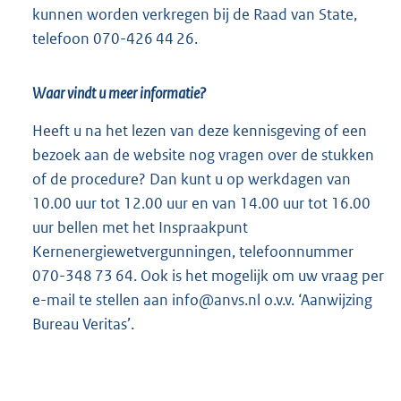
kunnen worden verkregen bij de Raad van State,
e
telefoon 070-426 44 26.
l
i
n
Waar vindt u meer informatie?
k
Heeft u na het lezen van deze kennisgeving of een
:
bezoek aan de website nog vragen over de stukken
of de procedure? Dan kunt u op werkdagen van
10.00 uur tot 12.00 uur en van 14.00 uur tot 16.00
uur bellen met het Inspraakpunt
Kernenergiewetvergunningen, telefoonnummer
070-348 73 64. Ook is het mogelijk om uw vraag per
e-mail te stellen aan info@anvs.nl o.v.v. ‘Aanwijzing
Bureau Veritas’.