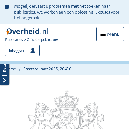
Ter
Mogelijk ervaart u problemen met het zoeken naar
informatie:
publicaties. We werken aan een oplossing. Excuses voor
het ongemak.
Menu
U
Publicaties
Officiële publicaties
bent
Inloggen
nu
hier:
Home
Staatscourant 2023, 20410