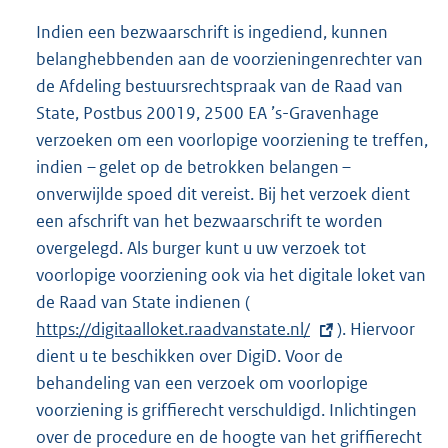
Indien een bezwaarschrift is ingediend, kunnen
belanghebbenden aan de voorzieningenrechter van
de Afdeling bestuursrechtspraak van de Raad van
State, Postbus 20019, 2500 EA ’s-Gravenhage
verzoeken om een voorlopige voorziening te treffen,
indien – gelet op de betrokken belangen –
onverwijlde spoed dit vereist. Bij het verzoek dient
een afschrift van het bezwaarschrift te worden
overgelegd. Als burger kunt u uw verzoek tot
voorlopige voorziening ook via het digitale loket van
de Raad van State indienen (
E
https://digitaalloket.raadvanstate.nl/
x
). Hiervoor
dient u te beschikken over DigiD. Voor de
t
behandeling van een verzoek om voorlopige
e
voorziening is griffierecht verschuldigd. Inlichtingen
r
over de procedure en de hoogte van het griffierecht
n