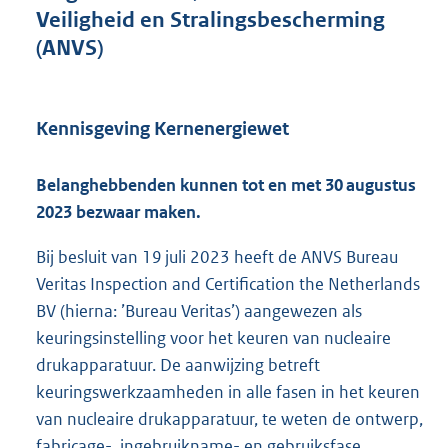
t
Veiligheid en Stralingsbescherming
e
(ANVS)
:
1
1
3
Kennisgeving Kernenergiewet
K
b
Belanghebbenden kunnen tot en met 30 augustus
2023 bezwaar maken.
Bij besluit van 19 juli 2023 heeft de ANVS Bureau
Veritas Inspection and Certification the Netherlands
BV (hierna: ’Bureau Veritas’) aangewezen als
keuringsinstelling voor het keuren van nucleaire
drukapparatuur. De aanwijzing betreft
keuringswerkzaamheden in alle fasen in het keuren
van nucleaire drukapparatuur, te weten de ontwerp,
fabricage-, ingebruikname- en gebruiksfase.