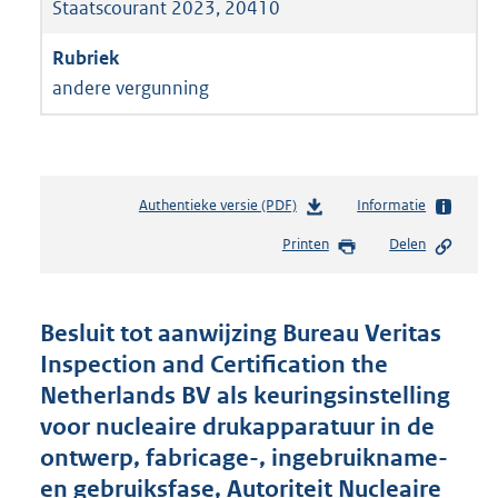
Staatscourant 2023, 20410
andere vergunning
Authentieke versie (PDF)
b
Informatie
e
Printen
Delen
s
t
a
n
Besluit tot aanwijzing Bureau Veritas
d
Inspection and Certification the
s
Netherlands BV als keuringsinstelling
g
r
voor nucleaire drukapparatuur in de
o
ontwerp, fabricage-, ingebruikname-
o
en gebruiksfase, Autoriteit Nucleaire
t