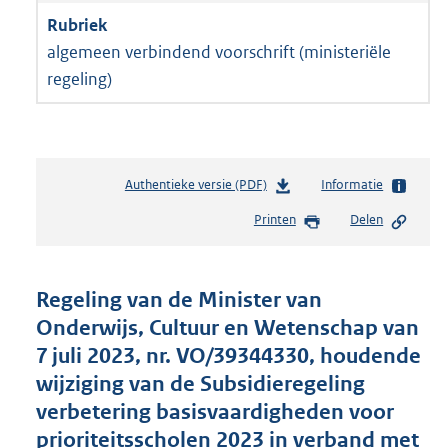
algemeen verbindend voorschrift (ministeriële
regeling)
Authentieke versie (PDF)
b
Informatie
e
Printen
Delen
s
t
a
n
Regeling van de Minister van
d
Onderwijs, Cultuur en Wetenschap van
s
7 juli 2023, nr. VO/39344330, houdende
g
r
wijziging van de Subsidieregeling
o
verbetering basisvaardigheden voor
o
prioriteitsscholen 2023 in verband met
t