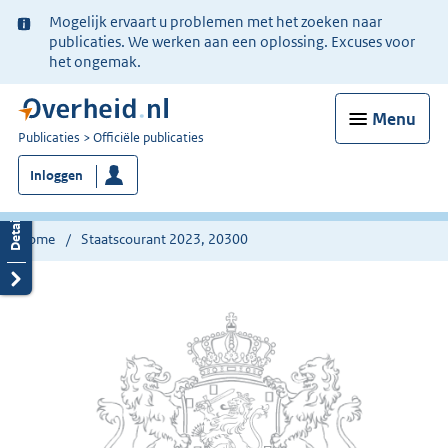
Ter
Mogelijk ervaart u problemen met het zoeken naar
informatie:
publicaties. We werken aan een oplossing. Excuses voor
het ongemak.
Menu
U
Publicaties
Officiële publicaties
bent
Inloggen
nu
hier:
Home
Staatscourant 2023, 20300