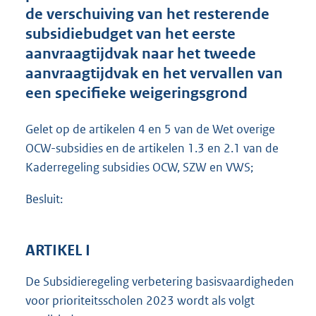
t
de verschuiving van het resterende
e
subsidiebudget van het eerste
:
aanvraagtijdvak naar het tweede
1
8
aanvraagtijdvak en het vervallen van
5
een specifieke weigeringsgrond
K
b
Gelet op de artikelen 4 en 5 van de Wet overige
OCW-subsidies en de artikelen 1.3 en 2.1 van de
Kaderregeling subsidies OCW, SZW en VWS;
Besluit:
ARTIKEL I
De Subsidieregeling verbetering basisvaardigheden
voor prioriteitsscholen 2023 wordt als volgt