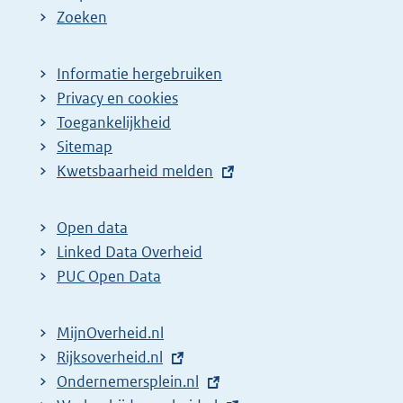
Zoeken
Informatie hergebruiken
Privacy en cookies
Toegankelijkheid
Sitemap
E
Kwetsbaarheid melden
x
t
Open data
e
Linked Data Overheid
r
PUC Open Data
n
e
MijnOverheid.nl
l
E
Rijksoverheid.nl
i
x
E
Ondernemersplein.nl
n