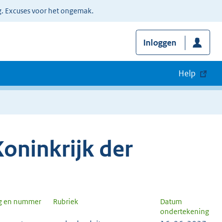
g. Excuses voor het ongemak.
Inloggen
Help
oninkrijk der
g en nummer
Rubriek
Datum
ondertekening