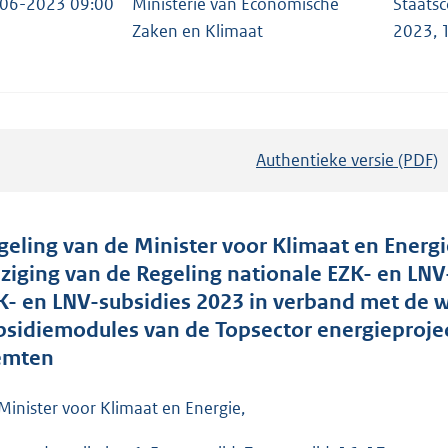
06-2023 09:00
Ministerie van Economische
Staats
Zaken en Klimaat
2023, 
Authentieke versie (PDF)
b
e
s
t
geling van de Minister voor Klimaat en Energie
a
jziging van de Regeling nationale EZK- en LNV
n
K- en LNV-subsidies 2023 in verband met de w
d
bsidiemodules van de Topsector energieprojec
s
emten
g
r
Minister voor Klimaat en Energie,
o