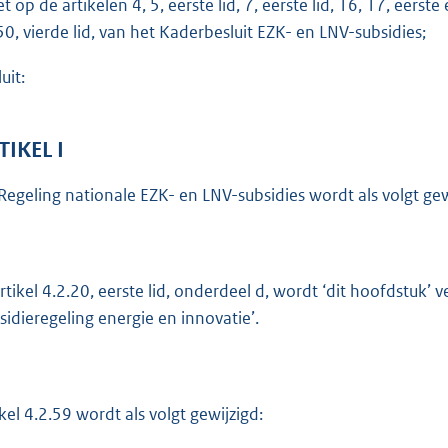
t op de artikelen 4, 5, eerste lid, 7, eerste lid, 16, 17, eerste
o
50, vierde lid, van het Kaderbesluit EZK- en LNV-subsidies;
t
t
uit:
e
:
1
TIKEL I
,
Regeling nationale EZK- en LNV-subsidies wordt als volgt gew
7
b
artikel 4.2.20, eerste lid, onderdeel d, wordt ‘dit hoofdstuk’ v
sidieregeling energie en innovatie’.
ikel 4.2.59 wordt als volgt gewijzigd: