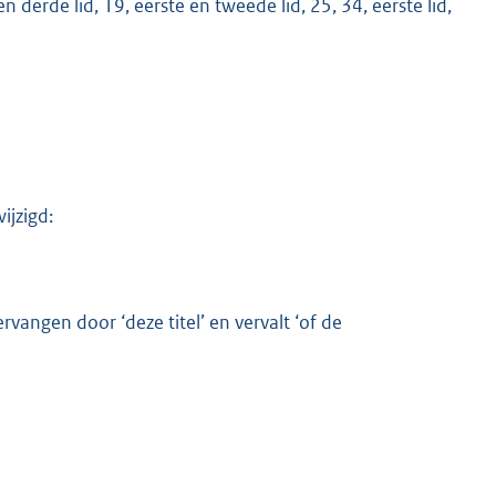
 en derde lid, 19, eerste en tweede lid, 25, 34, eerste lid,
ijzigd:
M
ervangen door ‘deze titel’ en vervalt ‘of de