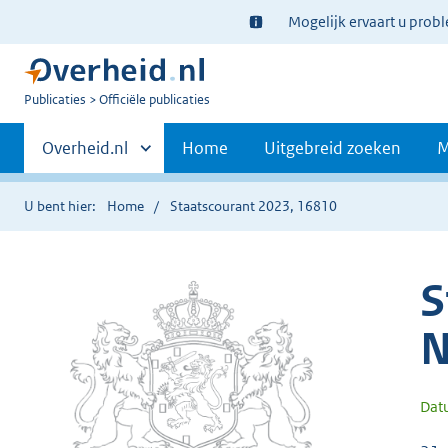
Ter
Mogelijk ervaart u prob
informatie:
U
Publicaties
Officiële publicaties
bent
Primaire
nu
Andere
Overheid.nl
Home
Uitgebreid zoeken
M
hier:
sites
navigatie
binnen
U bent hier:
Home
Staatscourant 2023, 16810
S
N
Dat