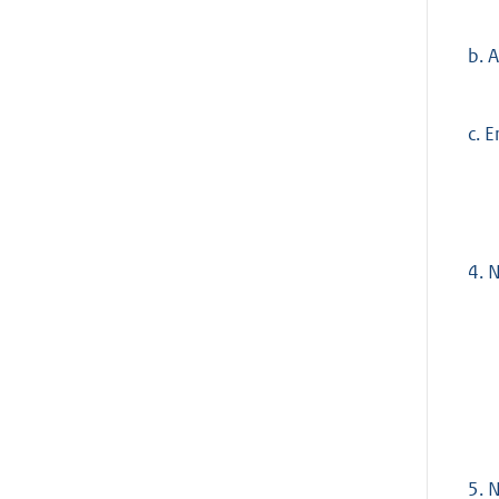
b.
A
c.
Er
4.
N
5.
N