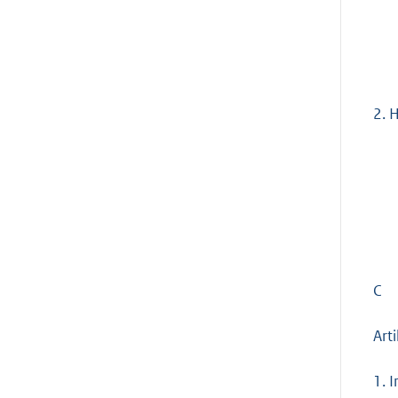
2.
H
C
Art
1.
I