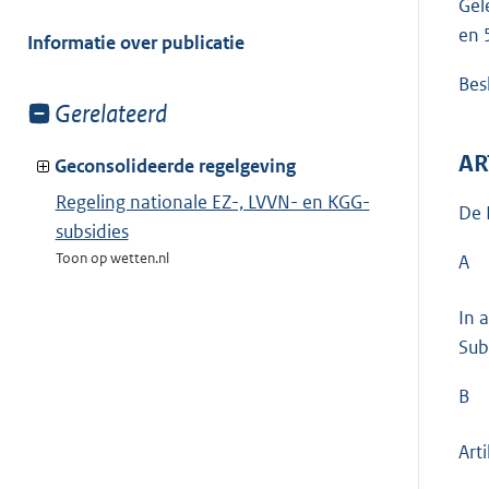
Gele
meer
van:
en 
Informatie over publicatie
Besl
Toon
Gerelateerd
meer
AR
van:
Geconsolideerde regelgeving
Regeling nationale EZ-, LVVN- en KGG-
De 
subsidies
Toon op wetten.nl
A
In 
Sub
B
Art