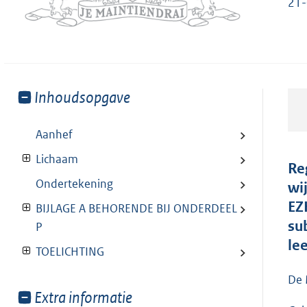
21-
Toon
Inhoudsopgave
meer
van:
Aanhef
Lichaam
Re
Ondertekening
wi
EZ
BIJLAGE A BEHORENDE BIJ ONDERDEEL
su
P
le
TOELICHTING
De 
Toon
Extra informatie