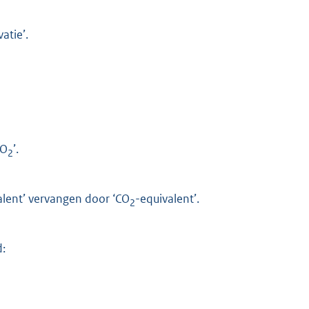
atie’.
CO
’.
2
alent’ vervangen door ‘CO
-equivalent’.
2
d: