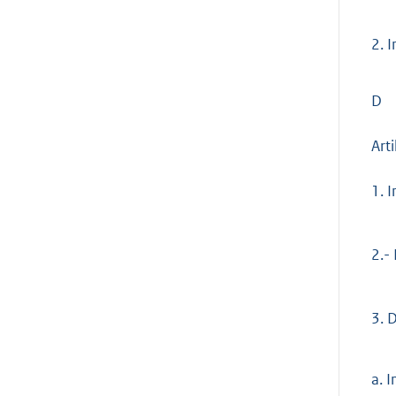
2.
I
D
Art
1.
I
2.-
3.
D
a.
In