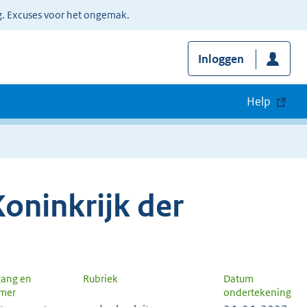
g. Excuses voor het ongemak.
Inloggen
Help
oninkrijk der
gang en
Rubriek
Datum
mer
ondertekening