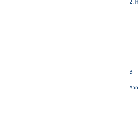
2.
H
B
Aan