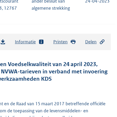
tscourant
ander besluit van
24-04-2023
3, 12767
algemene strekking
Informatie
Printen
Delen
n Voedselkwaliteit van 24 april 2023,
ng NVWA-tarieven in verband met invoering
or werkzaamheden KDS
t en de Raad van 15 maart 2017 betreffende officiële
rd om de toepassing van de levensmiddelen- en