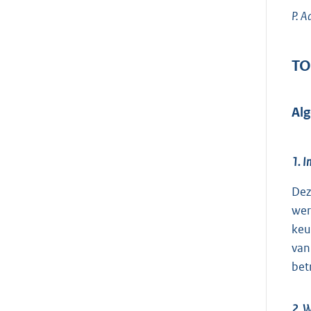
P.
A
TO
Al
1. I
Dez
wer
keu
van
bet
2. W