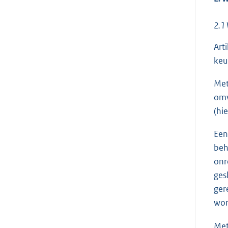
2.1 
Art
keu
Met
omv
(hi
Een
beh
onr
ges
ger
wor
Met