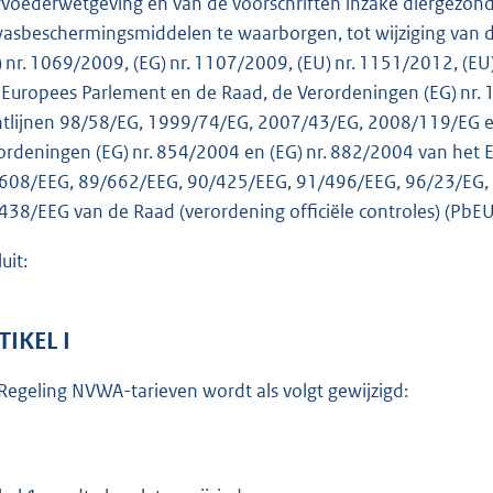
rvoederwetgeving en van de voorschriften inzake diergezond
o
asbeschermingsmiddelen te waarborgen, tot wijziging van de
t
) nr. 1069/2009, (EG) nr. 1107/2009, (EU) nr. 1151/2012, (
t
 Europees Parlement en de Raad, de Verordeningen (EG) nr.
e
htlijnen 98/58/EG, 1999/74/EG, 2007/43/EG, 2008/119/EG e
:
ordeningen (EG) nr. 854/2004 en (EG) nr. 882/2004 van het 
3
608/EEG, 89/662/EEG, 90/425/EEG, 91/496/EEG, 96/23/EG, 
2
438/EEG van de Raad (verordening officiële controles) (PbEU 
4
uit:
b
TIKEL I
Regeling NVWA-tarieven wordt als volgt gewijzigd: