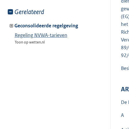
die
gew
Toon
Gerelateerd
(EG
meer
het
van:
Geconsolideerde regelgeving
Ric
Regeling NVWA-tarieven
Ver
Toon op wetten.nl
89/
92/
Besl
AR
De 
A