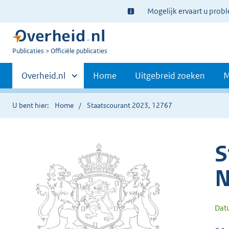
Ter
Mogelijk ervaart u prob
informatie:
U
Publicaties
Officiële publicaties
bent
Primaire
nu
Andere
Overheid.nl
Home
Uitgebreid zoeken
M
hier:
sites
navigatie
binnen
U bent hier:
Home
Staatscourant 2023, 12767
S
N
Dat