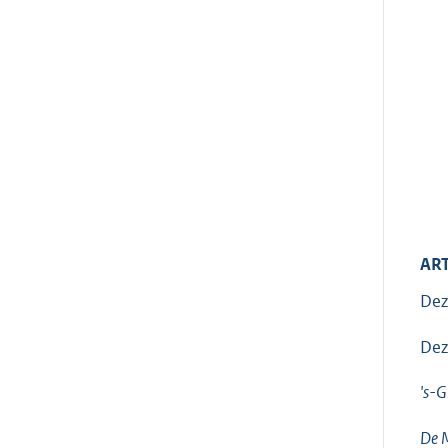
ART
Dez
Dez
's-G
De M