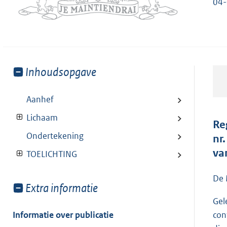
04-
Toon
Inhoudsopgave
meer
van:
Aanhef
Lichaam
Re
Ondertekening
nr
va
TOELICHTING
De 
Toon
Extra informatie
meer
Gel
van:
Informatie over publicatie
con