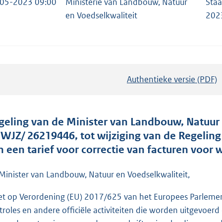
05-2023 09:00
Ministerie van Landbouw, Natuur
Staa
en Voedselkwaliteit
202
Authentieke versie (PDF)
b
e
s
t
geling van de Minister van Landbouw, Natuur e
a
. WJZ/ 26219446, tot wijziging van de Regeli
n
n een tarief voor correctie van facturen vo
d
s
Minister van Landbouw, Natuur en Voedselkwaliteit,
g
et op Verordening (EU) 2017/625 van het Europees Parlemen
r
troles en andere officiële activiteiten die worden uitgevoe
o