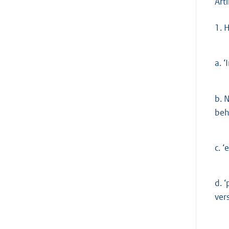
Arti
1.
H
a.
‘
b.
N
beh
c.
‘e
d.
‘
ver