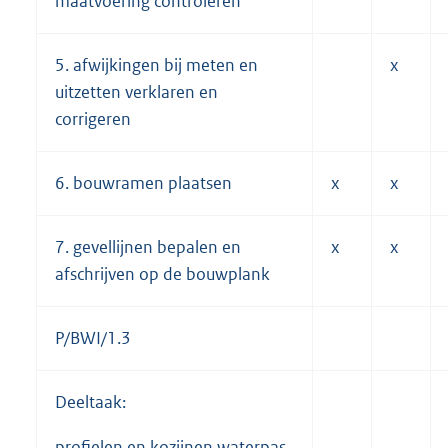
maatvoering controleren
5. afwijkingen bij meten en
x
uitzetten verklaren en
corrigeren
6. bouwramen plaatsen
x
x
7. gevellijnen bepalen en
x
x
afschrijven op de bouwplank
P/BWI/1.3
Deeltaak:
profielen en kozijnen waterpas