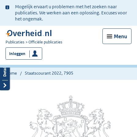
Ter
Mogelijk ervaart u problemen met het zoeken naar
informatie:
publicaties. We werken aan een oplossing. Excuses voor
het ongemak.
Menu
U
Publicaties
Officiële publicaties
bent
Inloggen
nu
hier:
Home
Staatscourant 2022, 7905