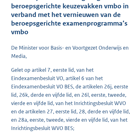
t
beroepsgerichte keuzevakken vmbo in
e
verband met het vernieuwen van de
:
beroepsgerichte examenprogramma’s
5
,
vmbo
1
M
De Minister voor Basis- en Voortgezet Onderwijs en
b
Media,
Gelet op artikel 7, eerste lid, van het
Eindexamenbesluit VO, artikel 6 van het
Eindexamenbesluit VO BES, de artikelen 26j, eerste
lid, 26k, derde en vijfde lid, en 26l, eerste, tweede,
vierde en vijfde lid, van het Inrichtingsbesluit WVO
en de artikelen 27, eerste lid, 28, derde en vijfde lid,
en 28a, eerste, tweede, vierde en vijfde lid, van het
Inrichtingsbesluit WVO BES;