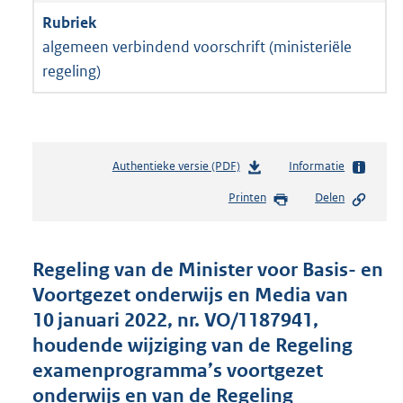
algemeen verbindend voorschrift (ministeriële
regeling)
Authentieke versie (PDF)
b
Informatie
e
Printen
Delen
s
t
a
n
Regeling van de Minister voor Basis- en
d
Voortgezet onderwijs en Media van
s
10 januari 2022, nr. VO/1187941,
g
r
houdende wijziging van de Regeling
o
examenprogramma’s voortgezet
o
onderwijs en van de Regeling
t