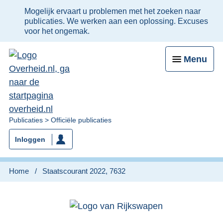
Ter
Mogelijk ervaart u problemen met het zoeken naar
informatie:
publicaties. We werken aan een oplossing. Excuses
voor het ongemak.
Menu
U
Publicaties
Officiële publicaties
bent
Inloggen
nu
hier:
Home
Staatscourant 2022, 7632