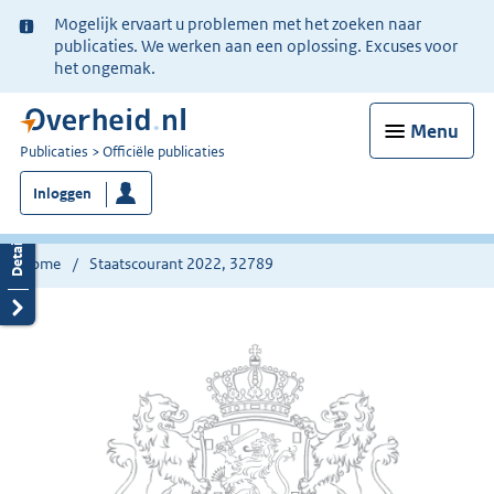
Ter
Mogelijk ervaart u problemen met het zoeken naar
informatie:
publicaties. We werken aan een oplossing. Excuses voor
het ongemak.
Menu
U
Publicaties
Officiële publicaties
bent
Inloggen
nu
hier:
Home
Staatscourant 2022, 32789