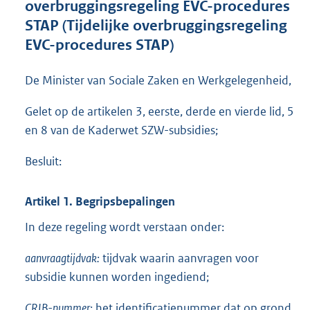
overbruggingsregeling EVC-procedures
o
STAP (Tijdelijke overbruggingsregeling
t
t
EVC-procedures STAP)
e
:
De Minister van Sociale Zaken en Werkgelegenheid,
8
8
Gelet op de artikelen 3, eerste, derde en vierde lid, 5
7
K
en 8 van de Kaderwet SZW-subsidies;
b
Besluit:
Artikel 1. Begripsbepalingen
In deze regeling wordt verstaan onder:
aanvraagtijdvak:
tijdvak waarin aanvragen voor
subsidie kunnen worden ingediend;
CRIB-nummer:
het identificatienummer dat op grond