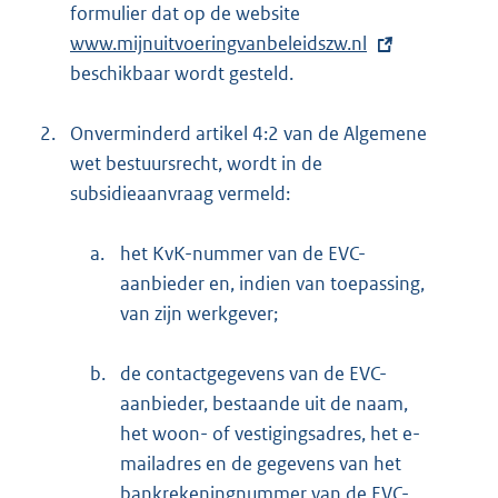
formulier dat op de website
E
www.mijnuitvoeringvanbeleidszw.nl
x
beschikbaar wordt gesteld.
t
e
2.
Onverminderd artikel 4:2 van de Algemene
r
wet bestuursrecht, wordt in de
n
subsidieaanvraag vermeld:
e
l
a.
het KvK-nummer van de EVC-
i
aanbieder en, indien van toepassing,
n
van zijn werkgever;
k
:
b.
de contactgegevens van de EVC-
aanbieder, bestaande uit de naam,
het woon- of vestigingsadres, het e-
mailadres en de gegevens van het
bankrekeningnummer van de EVC-