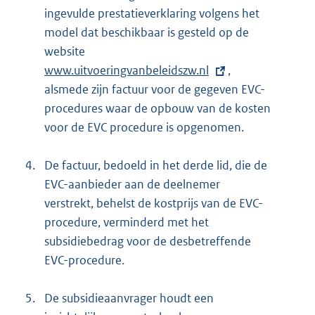
ingevulde prestatieverklaring volgens het
model dat beschikbaar is gesteld op de
website
E
www.uitvoeringvanbeleidszw.nl
x
,
alsmede zijn factuur voor de gegeven EVC-
t
procedures waar de opbouw van de kosten
e
voor de EVC procedure is opgenomen.
r
n
4.
De factuur, bedoeld in het derde lid, die de
e
EVC-aanbieder aan de deelnemer
l
verstrekt, behelst de kostprijs van de EVC-
i
procedure, verminderd met het
n
subsidiebedrag voor de desbetreffende
k
EVC-procedure.
:
5.
De subsidieaanvrager houdt een