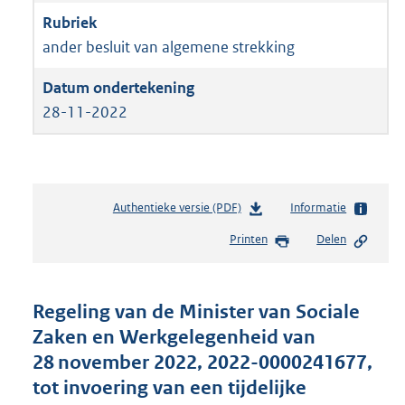
ander besluit van algemene strekking
28-11-2022
Authentieke versie (PDF)
b
Informatie
e
Printen
Delen
s
t
a
n
Regeling van de Minister van Sociale
d
Zaken en Werkgelegenheid van
s
28 november 2022, 2022-0000241677,
g
r
tot invoering van een tijdelijke
o