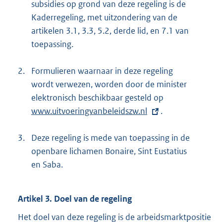
subsidies op grond van deze regeling is de
Kaderregeling, met uitzondering van de
artikelen 3.1, 3.3, 5.2, derde lid, en 7.1 van
toepassing.
2.
Formulieren waarnaar in deze regeling
wordt verwezen, worden door de minister
elektronisch beschikbaar gesteld op
E
www.uitvoeringvanbeleidszw.nl
.
x
t
3.
Deze regeling is mede van toepassing in de
e
openbare lichamen Bonaire, Sint Eustatius
r
en Saba.
n
e
l
Artikel 3. Doel van de regeling
i
Het doel van deze regeling is de arbeidsmarktpositie
n