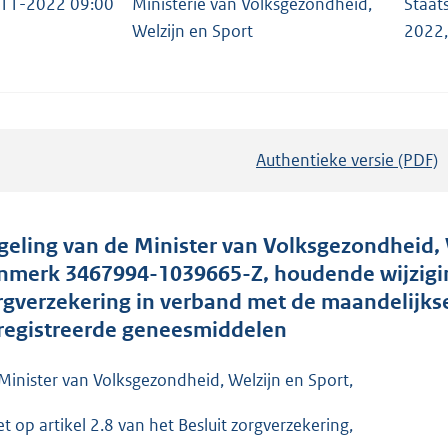
11-2022 09:00
Ministerie van Volksgezondheid,
Staat
Welzijn en Sport
2022
Authentieke versie (PDF)
b
e
s
t
geling van de Minister van Volksgezondheid,
a
nmerk 3467994-1039665-Z, houdende wijziging
n
rgverzekering in verband met de maandelijkse
d
registreerde geneesmiddelen
s
g
Minister van Volksgezondheid, Welzijn en Sport,
r
et op artikel 2.8 van het Besluit zorgverzekering,
o