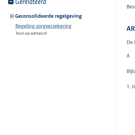
Toon
Gerelateerd
Besl
meer
van:
Geconsolideerde regelgeving
Regeling zorgverzekering
AR
Toon op wetten.nl
De 
A
Bij
1.
I