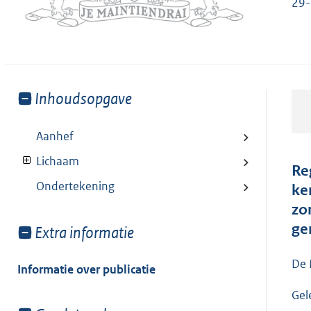
29-
Toon
Inhoudsopgave
meer
van:
Aanhef
Lichaam
Re
Ondertekening
ke
zo
ge
Toon
Extra informatie
meer
van:
De 
Informatie over publicatie
Gel