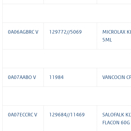
0A06AGBRC V
129772//5069
MICROLAX K
5ML
0A07AABO V
11984
VANCOCIN C
0A07ECCRC V
129684//11469
SALOFALK K
FLACON 60G