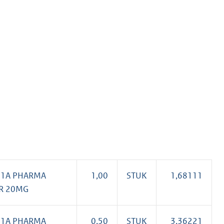
K
 1A PHARMA
1,00
STUK
1,68111
R 20MG
 1A PHARMA
0,50
STUK
3,36221