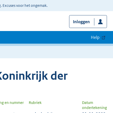
g. Excuses voor het ongemak.
Inloggen
Help
oninkrijk der
ang en nummer
Rubriek
Datum
ondertekening