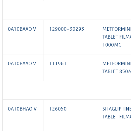
0A10BAAO V
129000=30293
METFORMINE
TABLET FIL
1000MG
0A10BAAO V
111961
METFORMINE
TABLET 850
0A10BHAO V
126050
SITAGLIPTIN
TABLET FIL