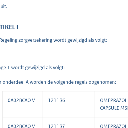
o
uit:
t
t
e
TIKEL I
:
Regeling zorgverzekering wordt gewijzigd als volgt:
4
3
2
lage 1 wordt gewijzigd als volgt:
b
n onderdeel A worden de volgende regels opgenomen:
0A02BCAO V
121136
OMEPRAZOL
CAPSULE MS
0A02BCAO V
121137
OMEPRAZOL