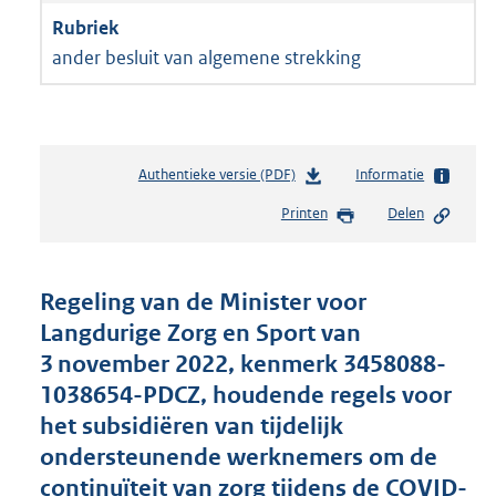
ander besluit van algemene strekking
Authentieke versie (PDF)
b
Informatie
e
Printen
Delen
s
t
a
n
Regeling van de Minister voor
d
Langdurige Zorg en Sport van
s
3 november 2022, kenmerk 3458088-
g
r
1038654-PDCZ, houdende regels voor
o
het subsidiëren van tijdelijk
o
ondersteunende werknemers om de
t
t
continuïteit van zorg tijdens de COVID-