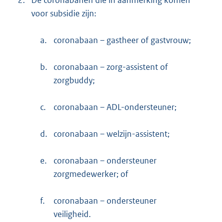
2.
De coronabanen die in aanmerking komen
voor subsidie zijn:
a.
coronabaan – gastheer of gastvrouw;
b.
coronabaan – zorg-assistent of
zorgbuddy;
c.
coronabaan – ADL-ondersteuner;
d.
coronabaan – welzijn-assistent;
e.
coronabaan – ondersteuner
zorgmedewerker; of
f.
coronabaan – ondersteuner
veiligheid.