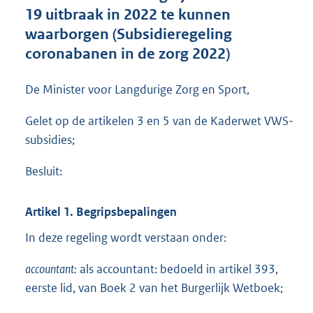
e
19 uitbraak in 2022 te kunnen
:
waarborgen (Subsidieregeling
1
,
coronabanen in de zorg 2022)
2
M
De Minister voor Langdurige Zorg en Sport,
b
Gelet op de artikelen 3 en 5 van de Kaderwet VWS-
subsidies;
Besluit:
Artikel 1. Begripsbepalingen
In deze regeling wordt verstaan onder:
accountant:
als accountant: bedoeld in artikel 393,
eerste lid, van Boek 2 van het Burgerlijk Wetboek;