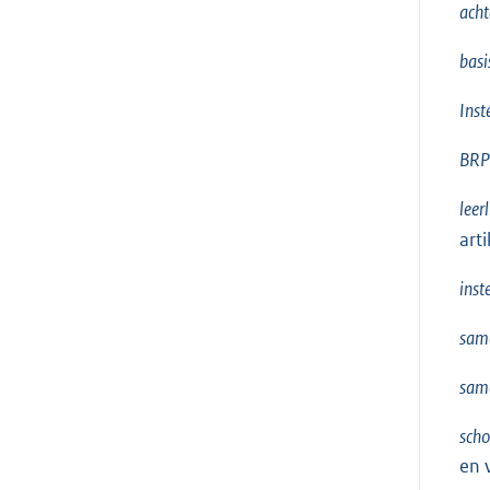
acht
basi
Inst
BRP
leer
art
inst
sam
sam
scho
en 