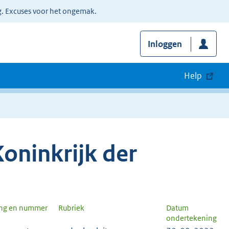
g. Excuses voor het ongemak.
Inloggen
Help
oninkrijk der
ang en nummer
Rubriek
Datum
ondertekening