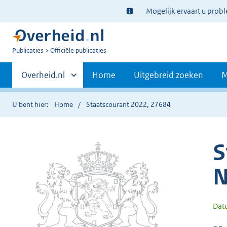
Ter
Mogelijk ervaart u prob
informatie:
U
Publicaties
Officiële publicaties
bent
Primaire
nu
Andere
Overheid.nl
Home
Uitgebreid zoeken
M
hier:
sites
navigatie
binnen
U bent hier:
Home
Staatscourant 2022, 27684
S
N
Dat