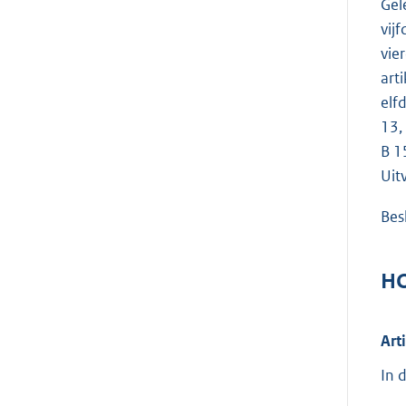
Gel
vij
vie
arti
elf
13,
B 1
Uit
Besl
HO
Art
In 