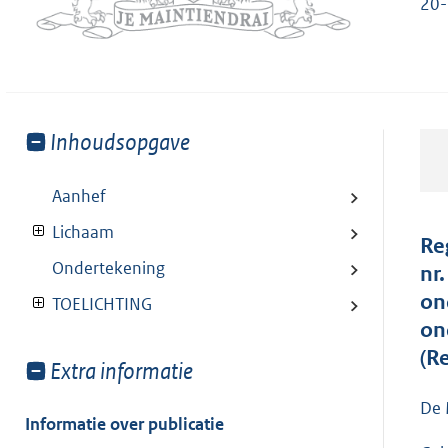
20-
Toon
Inhoudsopgave
meer
van:
Aanhef
Lichaam
Re
Ondertekening
nr
on
TOELICHTING
on
(R
Toon
Extra informatie
meer
De 
van:
Informatie over publicatie