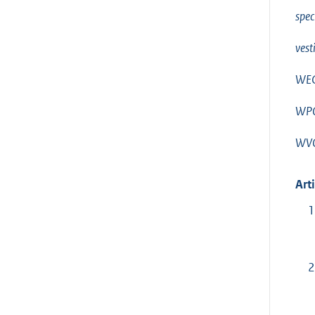
spec
vest
WEC
WP
WVO
Art
1
2