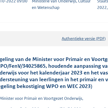
10-2022 09:00
Ministerie van Onderwijs, Cultuur
Staat
en Wetenschap
2022,
Authentieke versie (PDF)
b
e
s
t
geling van de Minister voor Primair en Voort
a
. PO/FenV/34025865, houdende aanpassing van
n
derwijs voor het kalenderjaar 2023 en het va
d
dersteuning van leerlingen in het primair en 
s
egeling bekostiging WPO en WEC 2023)
g
r
Minister voor Primair en Voortgezet Onderwijs,
o