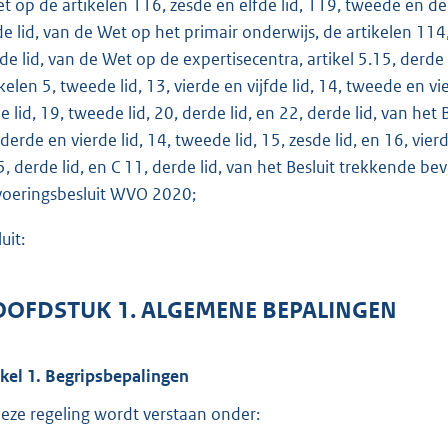
et op de artikelen 116, zesde en elfde lid, 119, tweede en der
o
fde lid, van de Wet op het primair onderwijs, de artikelen 114
t
rde lid, van de Wet op de expertisecentra, artikel 5.15, derde
t
kelen 5, tweede lid, 13, vierde en vijfde lid, 14, tweede en vie
e
de lid, 19, tweede lid, 20, derde lid, en 22, derde lid, van he
:
 derde en vierde lid, 14, tweede lid, 15, zesde lid, en 16, vie
1
5, derde lid, en C 11, derde lid, van het Besluit trekkende be
,
voeringsbesluit WVO 2020;
8
uit:
b
OFDSTUK 1. ALGEMENE BEPALINGEN
ikel 1. Begripsbepalingen
deze regeling wordt verstaan onder: