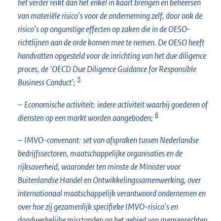
het verder reikt dan het enkel in kaart brengen en beheersen
van materiële risico’s voor de onderneming zelf, door ook de
risico’s op ongunstige effecten op zaken die in de OESO-
richtlijnen aan de orde komen mee te nemen. De OESO heeft
handvatten opgesteld voor de inrichting van het due diligence
proces, de ‘OECD Due Diligence Guidance for Responsible
5
Business Conduct’;
–
Economische activiteit:
iedere activiteit waarbij goederen of
6
diensten op een markt worden aangeboden;
–
IMVO-convenant:
set van afspraken tussen Nederlandse
bedrijfssectoren, maatschappelijke organisaties en de
rijksoverheid, waaronder ten minste de Minister voor
Buitenlandse Handel en Ontwikkelingssamenwerking, over
internationaal maatschappelijk verantwoord ondernemen en
over hoe zij gezamenlijk specifieke IMVO-risico’s en
daadwerkelijke misstanden op het gebied van mensenrechten,