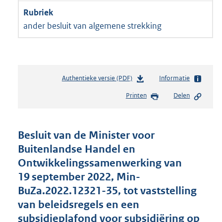
ander besluit van algemene strekking
Authentieke versie (PDF)
b
Informatie
e
Printen
Delen
s
t
a
n
Besluit van de Minister voor
d
Buitenlandse Handel en
s
Ontwikkelingssamenwerking van
g
r
19 september 2022, Min-
o
BuZa.2022.12321-35, tot vaststelling
o
van beleidsregels en een
t
t
subsidieplafond voor subsidiëring op