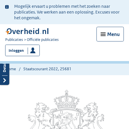
Ter
Mogelijk ervaart u problemen met het zoeken naar
informatie:
publicaties. We werken aan een oplossing. Excuses voor
het ongemak.
Menu
U
Publicaties
Officiële publicaties
bent
Inloggen
nu
hier:
Home
Staatscourant 2022, 25681