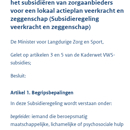
het subsidiëren van zorgaanbieders
o
voor een lokaal actieplan veerkracht en
t
t
zeggenschap (Subsidieregeling
e
veerkracht en zeggenschap)
:
1
,
De Minister voor Langdurige Zorg en Sport,
2
M
Gelet op artikelen 3 en 5 van de Kaderwet VWS-
b
subsidies;
Besluit:
Artikel 1. Begripsbepalingen
In deze Subsidieregeling wordt verstaan onder:
begeleider:
iemand die beroepsmatig
maatschappelijke, lichamelijke of psychosociale hulp