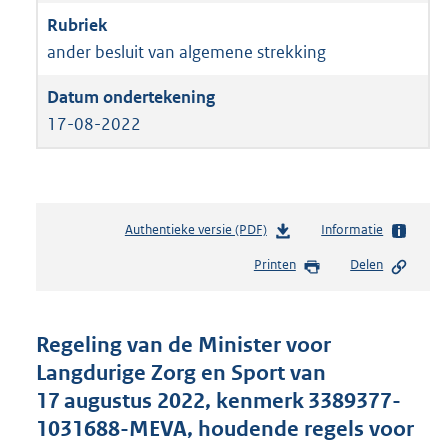
ander besluit van algemene strekking
17-08-2022
Authentieke versie (PDF)
b
Informatie
e
Printen
Delen
s
t
a
n
Regeling van de Minister voor
d
Langdurige Zorg en Sport van
s
17 augustus 2022, kenmerk 3389377-
g
r
1031688-MEVA, houdende regels voor
o