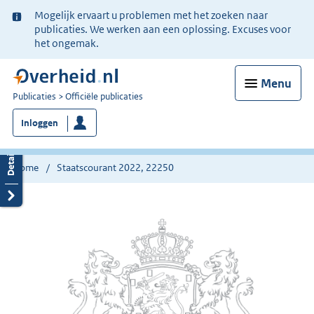
Ter
Mogelijk ervaart u problemen met het zoeken naar
informatie:
publicaties. We werken aan een oplossing. Excuses voor
het ongemak.
Menu
U
Publicaties
Officiële publicaties
bent
Inloggen
nu
hier:
Home
Staatscourant 2022, 22250