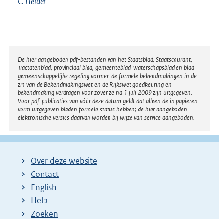
C.
Helder
Disclaimer
De hier aangeboden pdf-bestanden van het Staatsblad, Staatscourant,
Tractatenblad, provinciaal blad, gemeenteblad, waterschapsblad en blad
gemeenschappelijke regeling vormen de formele bekendmakingen in de
zin van de Bekendmakingswet en de Rijkswet goedkeuring en
bekendmaking verdragen voor zover ze na 1 juli 2009 zijn uitgegeven.
Voor pdf-publicaties van vóór deze datum geldt dat alleen de in papieren
vorm uitgegeven bladen formele status hebben; de hier aangeboden
elektronische versies daarvan worden bij wijze van service aangeboden.
Over deze website
Contact
English
Help
Zoeken