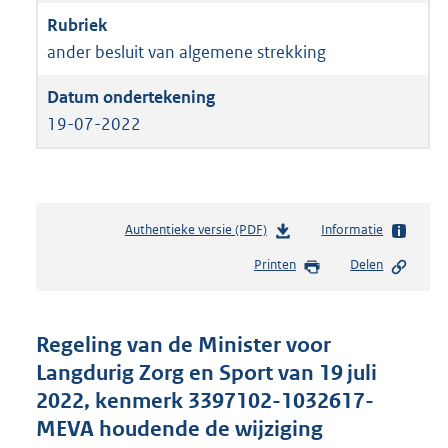
ander besluit van algemene strekking
19-07-2022
Authentieke versie (PDF)
b
Informatie
e
Printen
Delen
s
t
a
n
Regeling van de Minister voor
d
Langdurig Zorg en Sport van 19 juli
s
2022, kenmerk 3397102-1032617-
g
r
MEVA houdende de wijziging
o