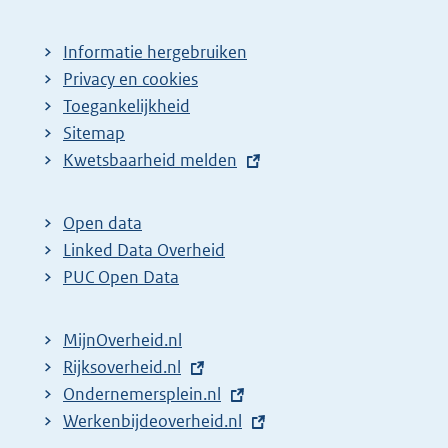
Informatie hergebruiken
Privacy en cookies
Toegankelijkheid
Sitemap
E
Kwetsbaarheid melden
x
t
Open data
e
Linked Data Overheid
r
PUC Open Data
n
e
MijnOverheid.nl
l
E
Rijksoverheid.nl
i
x
E
Ondernemersplein.nl
n
t
x
E
Werkenbijdeoverheid.nl
k