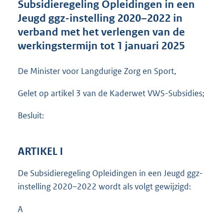
Subsidieregeling Opleidingen in een
o
Jeugd ggz-instelling 2020–2022 in
t
t
verband met het verlengen van de
e
werkingstermijn tot 1 januari 2025
:
1
9
De Minister voor Langdurige Zorg en Sport,
0
K
Gelet op artikel 3 van de Kaderwet VWS-Subsidies;
b
Besluit:
ARTIKEL I
De Subsidieregeling Opleidingen in een Jeugd ggz-
instelling 2020–2022 wordt als volgt gewijzigd:
A