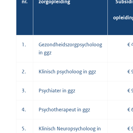
nr.
zorgopleiding
Subsid
opleidin
1.
Gezondheidszorgpsycholoog
€ 
in ggz
2.
Klinisch psycholoog in ggz
€ 
3.
Psychiater in ggz
€ 
4.
Psychotherapeut in ggz
€ 
5.
Klinisch Neuropsycholoog in
€ 