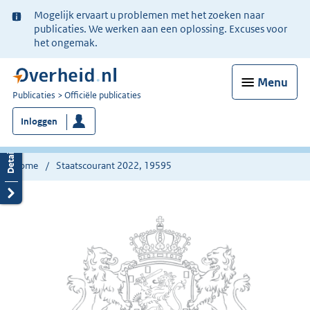
Ter
Mogelijk ervaart u problemen met het zoeken naar
informatie:
publicaties. We werken aan een oplossing. Excuses voor
het ongemak.
Menu
U
Publicaties
Officiële publicaties
bent
Inloggen
nu
hier:
Home
Staatscourant 2022, 19595