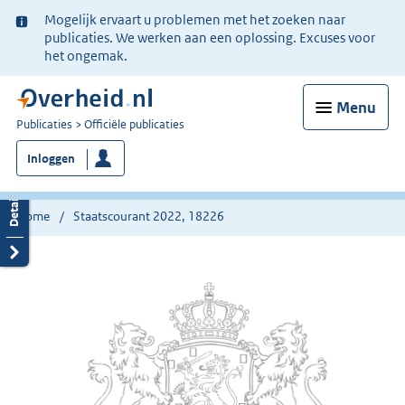
Ter
Mogelijk ervaart u problemen met het zoeken naar
informatie:
publicaties. We werken aan een oplossing. Excuses voor
het ongemak.
Menu
U
Publicaties
Officiële publicaties
bent
Inloggen
nu
hier:
Home
Staatscourant 2022, 18226