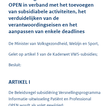
e
OPEN in verband met het toevoegen
:
van subsidiabele activiteiten, het
9
4
verduidelijken van de
4
verantwoordingseisen en het
K
aanpassen van enkele deadlines
b
De Minister van Volksgezondheid, Welzijn en Sport,
Gelet op artikel 3 van de Kaderwet VWS-subsidies;
Besluit:
ARTIKEL I
De Beleidsregel subsidiëring Versnellingsprogramma
Informatie-uitwisseling Patiënt en Professional
OPEN wordt als volgt gewijzigd: