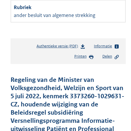
ander besluit van algemene strekking
Authentieke versie (PDF)
b
Informatie
e
Printen
Delen
s
t
a
n
Regeling van de Minister van
d
Volksgezondheid, Welzijn en Sport van
s
5 juli 2022, kenmerk 3373260-1029631-
g
r
CZ, houdende wijziging van de
o
Beleidsregel subsidiëring
o
Versnellingsprogramma Informatie-
t
t
uitwisseling Patiënt en Professional