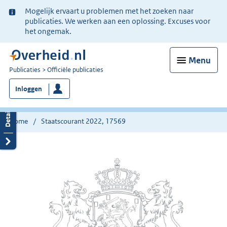
Ter
Mogelijk ervaart u problemen met het zoeken naar
informatie:
publicaties. We werken aan een oplossing. Excuses voor
het ongemak.
Menu
U
Publicaties
Officiële publicaties
bent
Inloggen
nu
hier:
Home
Staatscourant 2022, 17569