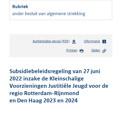
ander besluit van algemene strekking
Authentieke versie (PDF)
b
Informatie
e
Printen
Delen
s
t
a
n
Subsidiebeleidsregeling van 27 juni
d
2022 inzake de Kleinschalige
s
Voorzieningen Justitiële Jeugd voor de
g
r
regio Rotterdam-Rijnmond
o
en Den Haag 2023 en 2024
o
t
t