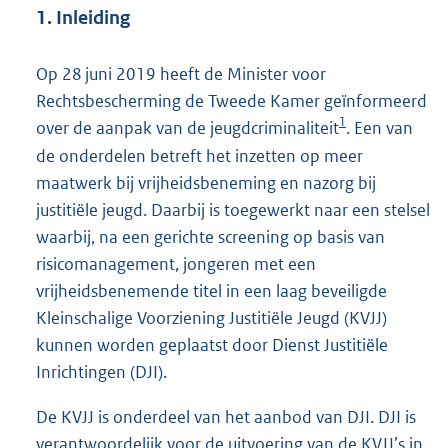
e
1. Inleiding
:
4
,
Op 28 juni 2019 heeft de Minister voor
5
Rechtsbescherming de Tweede Kamer geïnformeerd
M
1
over de aanpak van de jeugdcriminaliteit
. Een van
b
de onderdelen betreft het inzetten op meer
maatwerk bij vrijheidsbeneming en nazorg bij
justitiële jeugd. Daarbij is toegewerkt naar een stelsel
waarbij, na een gerichte screening op basis van
risicomanagement, jongeren met een
vrijheidsbenemende titel in een laag beveiligde
Kleinschalige Voorziening Justitiële Jeugd (KVJJ)
kunnen worden geplaatst door Dienst Justitiële
Inrichtingen (DJI).
De KVJJ is onderdeel van het aanbod van DJI. DJI is
verantwoordelijk voor de uitvoering van de KVJJ’s in