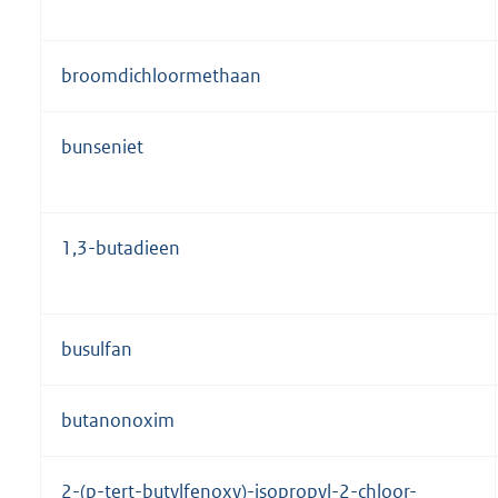
broomdichloormethaan
bunseniet
1,3-butadieen
busulfan
butanonoxim
2-(p-tert-butylfenoxy)-isopropyl-2-chloor-