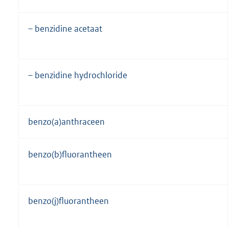
– benzidine acetaat
– benzidine hydrochloride
benzo(a)anthraceen
benzo(b)fluorantheen
benzo(j)fluorantheen