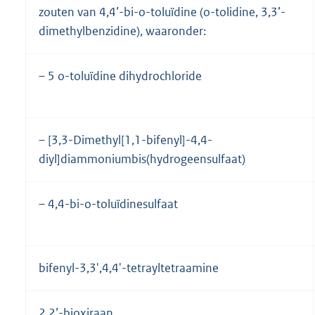
zouten van 4,4’-bi-o-toluïdine (o-tolidine, 3,3’-
dimethylbenzidine), waaronder:
– 5 o-toluïdine dihydrochloride
– [3,3-Dimethyl[1,1-bifenyl]-4,4-
diyl]diammoniumbis(hydrogeensulfaat)
– 4,4-bi-o-toluïdinesulfaat
bifenyl-3,3',4,4'-tetrayltetraamine
2,2’-bioxiraan