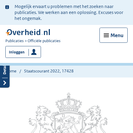
Ter
Mogelijk ervaart u problemen met het zoeken naar
informatie:
publicaties. We werken aan een oplossing. Excuses voor
het ongemak.
Menu
U
Publicaties
Officiële publicaties
bent
Inloggen
nu
hier:
Home
Staatscourant 2022, 17428