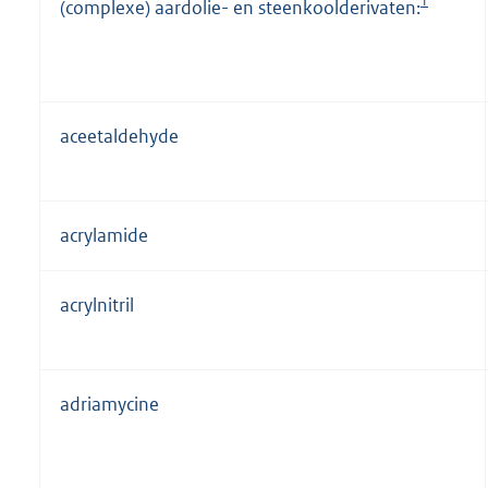
1
(complexe) aardolie- en steenkoolderivaten:
aceetaldehyde
acrylamide
acrylnitril
adriamycine