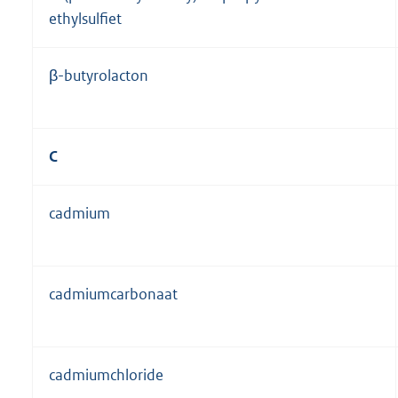
ethylsulfiet
β-butyrolacton
C
cadmium
cadmiumcarbonaat
cadmiumchloride