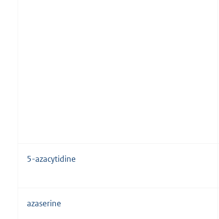
5-azacytidine
azaserine