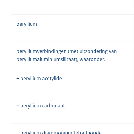
beryllium
berylliumverbindingen (met uitzondering van
berylliumaluminiumsilicaat), waaronder:
– beryllium acetylide
– beryllium carbonaat
– beryllium diammonium tetrafluoride