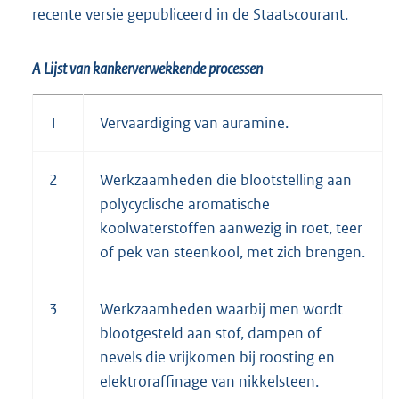
recente versie gepubliceerd in de Staatscourant.
e
r
r
n
n
e
A Lijst van kankerverwekkende processen
e
l
l
i
1
Vervaardiging van auramine.
i
n
n
k
2
Werkzaamheden die blootstelling aan
k
:
polycyclische aromatische
:
koolwaterstoffen aanwezig in roet, teer
of pek van steenkool, met zich brengen.
3
Werkzaamheden waarbij men wordt
blootgesteld aan stof, dampen of
nevels die vrijkomen bij roosting en
elektroraffinage van nikkelsteen.