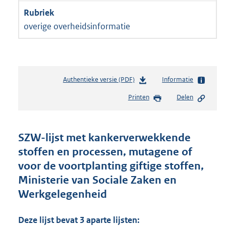
overige overheidsinformatie
Authentieke versie (PDF)
b
Informatie
e
Printen
Delen
s
t
a
n
SZW-lijst met kankerverwekkende
d
stoffen en processen, mutagene of
s
voor de voortplanting giftige stoffen,
g
r
Ministerie van Sociale Zaken en
o
Werkgelegenheid
o
t
t
Deze lijst bevat 3 aparte lijsten: