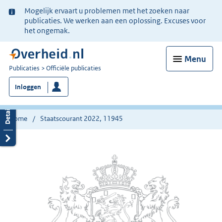
Ter
Mogelijk ervaart u problemen met het zoeken naar
informatie:
publicaties. We werken aan een oplossing. Excuses voor
het ongemak.
Menu
U
Publicaties
Officiële publicaties
bent
Inloggen
nu
hier:
Home
Staatscourant 2022, 11945