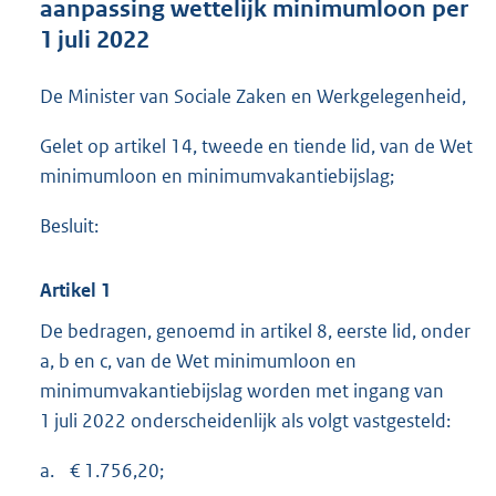
aanpassing wettelijk minimumloon per
o
1 juli 2022
o
t
t
De Minister van Sociale Zaken en Werkgelegenheid,
e
:
Gelet op artikel 14, tweede en tiende lid, van de Wet
2
minimumloon en minimumvakantiebijslag;
6
8
Besluit:
K
b
Artikel 1
De bedragen, genoemd in artikel 8, eerste lid, onder
a, b en c, van de Wet minimumloon en
minimumvakantiebijslag worden met ingang van
1 juli 2022 onderscheidenlijk als volgt vastgesteld:
a.
€ 1.756,20;