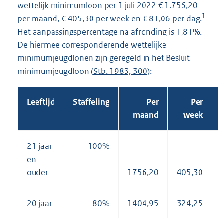
wettelijk minimumloon per 1 juli 2022 € 1.756,20
1
per maand, € 405,30 per week en € 81,06 per dag.
Het aanpassingspercentage na afronding is 1,81%.
De hiermee corresponderende wettelijke
minimumjeugdlonen zijn geregeld in het Besluit
minimumjeugdloon (
Stb. 1983, 300
):
Leeftijd
Staffeling
Per
Per
maand
week
21 jaar
100%
en
ouder
1756,20
405,30
20 jaar
80%
1404,95
324,25