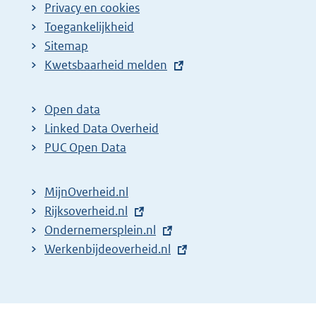
Privacy en cookies
Toegankelijkheid
Sitemap
E
Kwetsbaarheid melden
x
t
Open data
e
Linked Data Overheid
r
PUC Open Data
n
e
MijnOverheid.nl
l
E
Rijksoverheid.nl
i
x
E
Ondernemersplein.nl
n
t
x
E
Werkenbijdeoverheid.nl
k
e
t
x
:
r
e
t
n
r
e