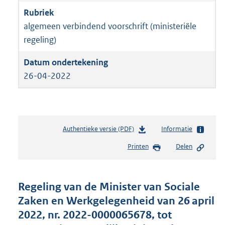
algemeen verbindend voorschrift (ministeriële
regeling)
26-04-2022
Authentieke versie (PDF)
b
Informatie
e
Printen
Delen
s
t
a
n
Regeling van de Minister van Sociale
d
Zaken en Werkgelegenheid van 26 april
s
2022, nr. 2022-0000065678, tot
g
r