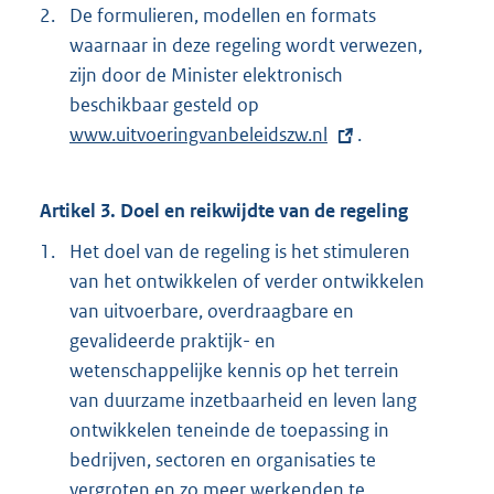
2.
De formulieren, modellen en formats
waarnaar in deze regeling wordt verwezen,
zijn door de Minister elektronisch
beschikbaar gesteld op
E
www.uitvoeringvanbeleidszw.nl
x
.
t
e
Artikel 3. Doel en reikwijdte van de regeling
r
1.
Het doel van de regeling is het stimuleren
n
van het ontwikkelen of verder ontwikkelen
e
van uitvoerbare, overdraagbare en
l
gevalideerde praktijk- en
i
wetenschappelijke kennis op het terrein
n
van duurzame inzetbaarheid en leven lang
k
ontwikkelen teneinde de toepassing in
:
bedrijven, sectoren en organisaties te
vergroten en zo meer werkenden te