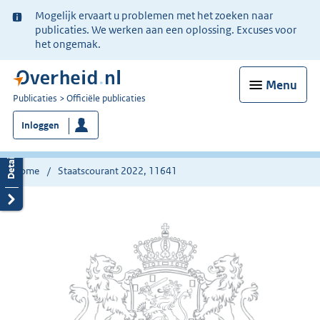
Ter
Mogelijk ervaart u problemen met het zoeken naar
informatie:
publicaties. We werken aan een oplossing. Excuses voor
het ongemak.
Menu
U
Publicaties
Officiële publicaties
bent
Inloggen
nu
hier:
Home
Staatscourant 2022, 11641