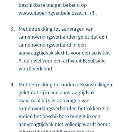
beschikbare budget bekend op
E
www.uitvoeringvanbeleidszw.nl
x
.
t
3.
Met betrekking tot aanvragen van
e
samenwerkingsverbanden geldt dat een
r
samenwerkingsverband in een
n
aanvraagtijdvak slechts voor een activiteit
e
A, dan wel voor een activiteit B, subsidie
l
wordt verleend.
i
n
4.
Met betrekking tot onderzoeksinstellingen
k
geldt dat zij in een aanvraagtijdvak
:
maximaal bij vier aanvragen van
samenwerkingsverbanden betrokken zijn.
Indien het beschikbare budget in een
aanvraagtijdvak niet volledig wordt benut