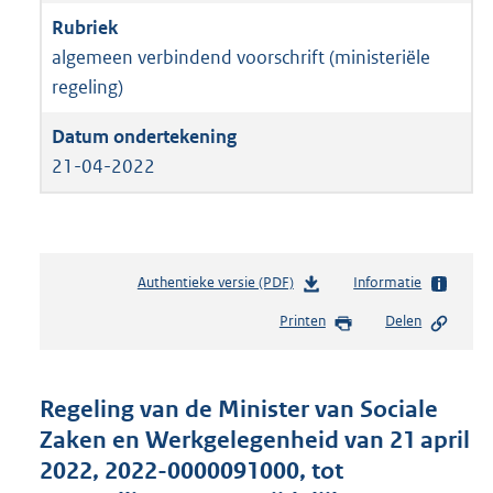
algemeen verbindend voorschrift (ministeriële
regeling)
21-04-2022
Authentieke versie (PDF)
b
Informatie
e
Printen
Delen
s
t
a
n
Regeling van de Minister van Sociale
d
Zaken en Werkgelegenheid van 21 april
s
2022, 2022-0000091000, tot
g
r