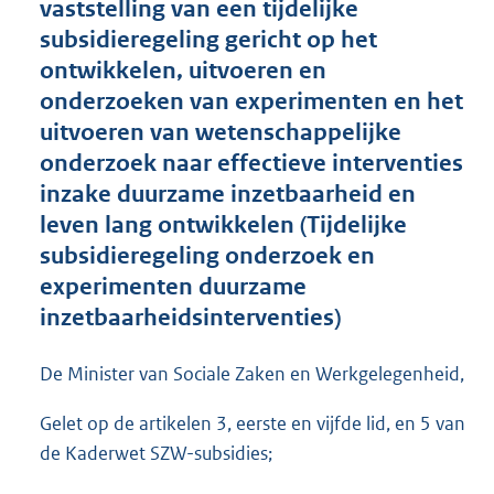
vaststelling van een tijdelijke
o
subsidieregeling gericht op het
o
ontwikkelen, uitvoeren en
t
t
onderzoeken van experimenten en het
e
uitvoeren van wetenschappelijke
:
onderzoek naar effectieve interventies
2
,
inzake duurzame inzetbaarheid en
3
leven lang ontwikkelen (Tijdelijke
M
subsidieregeling onderzoek en
b
experimenten duurzame
inzetbaarheidsinterventies)
De Minister van Sociale Zaken en Werkgelegenheid,
Gelet op de artikelen 3, eerste en vijfde lid, en 5 van
de Kaderwet SZW-subsidies;