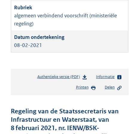
algemeen verbindend voorschrift (ministeriële
regeling)
08-02-2021
Authentieke versie (PDF)
b
Informatie
e
Printen
Delen
s
t
a
n
Regeling van de Staatssecretaris van
d
Infrastructuur en Waterstaat, van
s
8 februari 2021, nr. IENW/BSK-
g
r