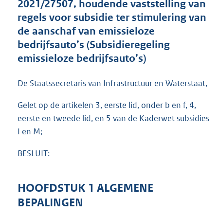
2021/27507, houdende vaststelling van
o
regels voor subsidie ter stimulering van
o
de aanschaf van emissieloze
t
t
bedrijfsauto’s (Subsidieregeling
e
emissieloze bedrijfsauto’s)
:
1
,
De Staatssecretaris van Infrastructuur en Waterstaat,
3
M
Gelet op de artikelen 3, eerste lid, onder b en f, 4,
b
eerste en tweede lid, en 5 van de Kaderwet subsidies
I en M;
BESLUIT:
HOOFDSTUK 1 ALGEMENE
BEPALINGEN