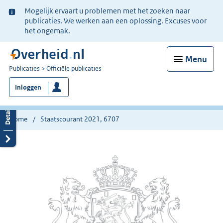
Ter
Mogelijk ervaart u problemen met het zoeken naar
informatie:
publicaties. We werken aan een oplossing. Excuses voor
het ongemak.
Menu
U
Publicaties
Officiële publicaties
bent
Inloggen
nu
hier:
Home
Staatscourant 2021, 6707