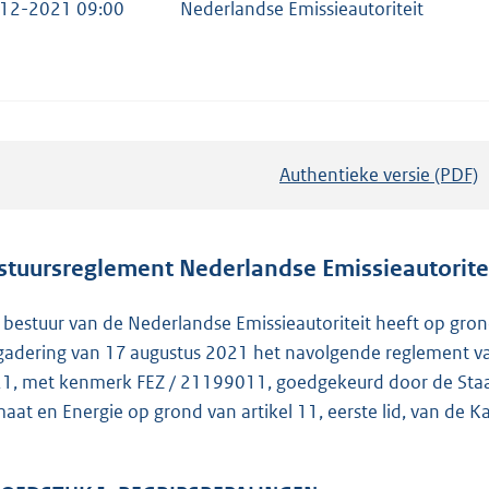
12-2021 09:00
Nederlandse Emissieautoriteit
Authentieke versie (PDF)
b
e
s
t
stuursreglement Nederlandse Emissieautorite
a
n
 bestuur van de Nederlandse Emissieautoriteit heeft op grond
d
gadering van 17 augustus 2021 het navolgende reglement vas
s
1, met kenmerk FEZ / 21199011, goedgekeurd door de Staat
g
maat en Energie op grond van artikel 11, eerste lid, van de 
r
o