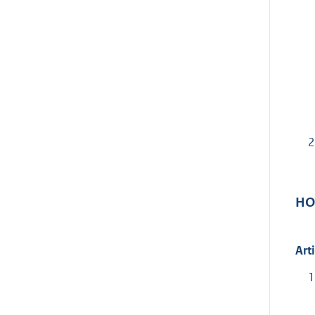
2
HO
Art
1