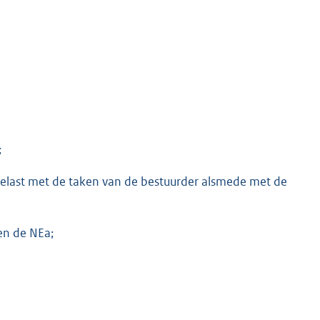
;
K
belast met de taken van de bestuurder alsmede met de
en de NEa;