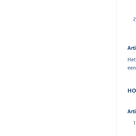
2
Art
Het
een
HO
Art
1