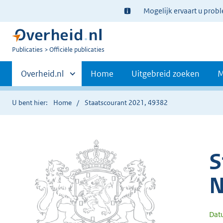
Ter
Mogelijk ervaart u prob
informatie:
U
Publicaties
Officiële publicaties
bent
Primaire
nu
Andere
Overheid.nl
Home
Uitgebreid zoeken
M
hier:
sites
navigatie
binnen
U bent hier:
Home
Staatscourant 2021, 49382
S
N
Dat