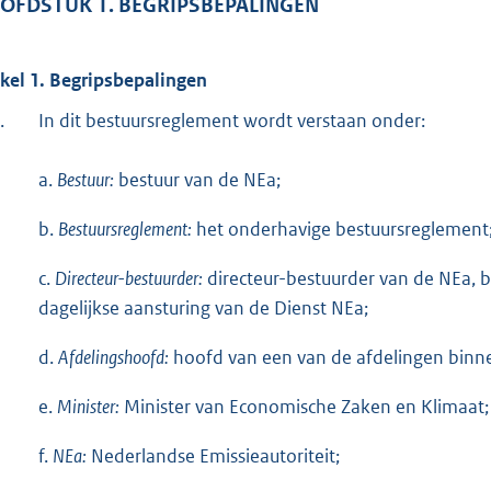
OFDSTUK 1. BEGRIPSBEPALINGEN
o
t
t
ikel 1. Begripsbepalingen
e
.
In dit bestuursreglement wordt verstaan onder:
:
3
a.
Bestuur:
bestuur van de NEa;
2
2
b.
Bestuursreglement:
het onderhavige bestuursreglement
b
c.
Directeur-bestuurder:
directeur-bestuurder van de NEa, 
dagelijkse aansturing van de Dienst NEa;
d.
Afdelingshoofd:
hoofd van een van de afdelingen binn
e.
Minister:
Minister van Economische Zaken en Klimaat;
f.
NEa:
Nederlandse Emissieautoriteit;