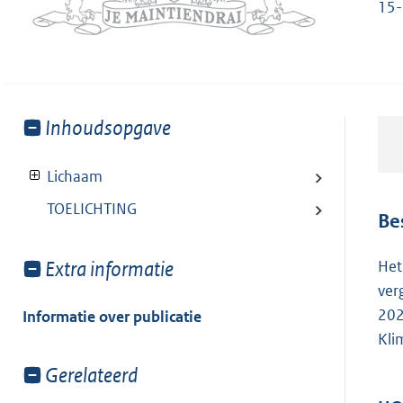
15-
Toon
Inhoudsopgave
meer
van:
Lichaam
TOELICHTING
Be
Toon
Extra informatie
Het
meer
ver
van:
202
Informatie over publicatie
Kli
Toon
Gerelateerd
meer