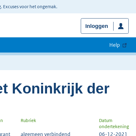
g. Excuses voor het ongemak.
Inloggen
Help
t Koninkrijk der
en
Rubriek
Datum
ondertekening
urant
algemeen verbindend
06-12-2021