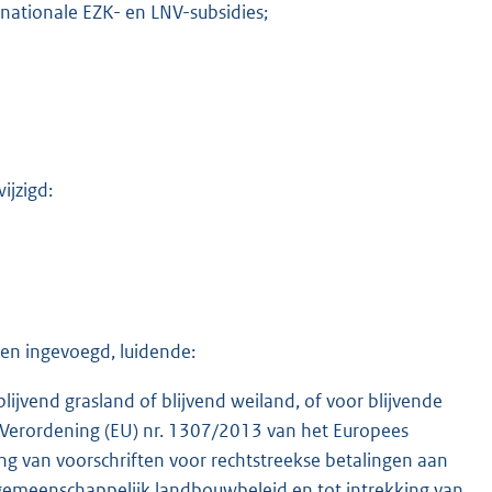
 nationale EZK- en LNV-subsidies;
ijzigd:
M
gen ingevoegd, luidende:
lijvend grasland of blijvend weiland, of voor blijvende
van Verordening (EU) nr. 1307/2013 van het Europees
g van voorschriften voor rechtstreekse betalingen aan
gemeenschappelijk landbouwbeleid en tot intrekking van