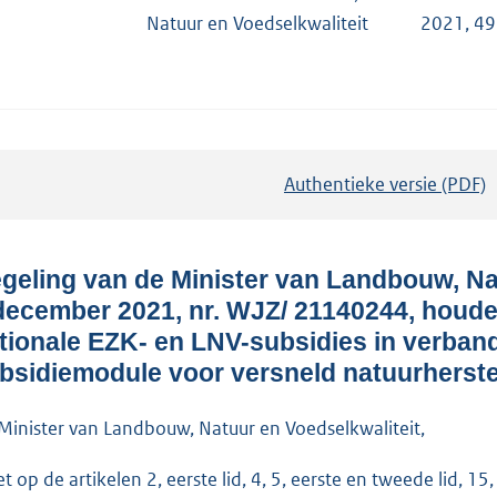
Natuur en Voedselkwaliteit
2021, 4
Authentieke versie (PDF)
b
e
s
t
geling van de Minister van Landbouw, Na
a
december 2021, nr. WJZ/ 21140244, houde
n
tionale EZK- en LNV-subsidies in verband
d
bsidiemodule voor versneld natuurherste
s
g
Minister van Landbouw, Natuur en Voedselkwaliteit,
r
t op de artikelen 2, eerste lid, 4, 5, eerste en tweede lid, 15, 
o