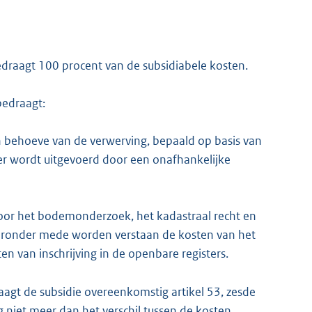
 bedraagt 100 procent van de subsidiabele kosten.
bedraagt:
n behoeve van de verwerving, bepaald op basis van
ter wordt uitgevoerd door een onafhankelijke
oor het bodemonderzoek, het kadastraal recht en
waaronder mede worden verstaan de kosten van het
n van inschrijving in de openbare registers.
raagt de subsidie overeenkomstig artikel 53, zesde
g niet meer dan het verschil tussen de kosten,