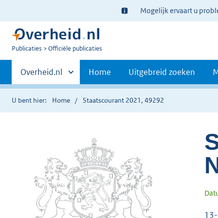
Ter
Mogelijk ervaart u prob
informatie:
U
Publicaties
Officiële publicaties
bent
Primaire
nu
Andere
Overheid.nl
Home
Uitgebreid zoeken
M
hier:
sites
navigatie
binnen
U bent hier:
Home
Staatscourant 2021, 49292
S
N
Dat
13-