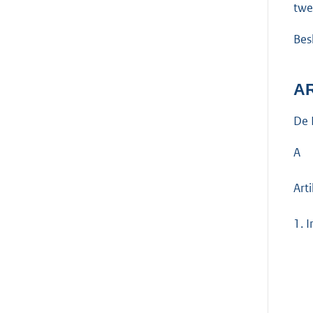
twe
Besl
AR
De 
A
Art
1.
I