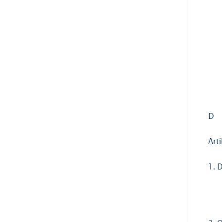
D
Art
1.
D