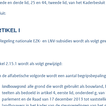
ede en derde lid, 25 en 44, tweede lid, van het Kaderbesluit
o
t
uit:
t
e
:
TIKEL I
1
Regeling nationale EZK- en LNV-subsidies wordt als volgt gew
,
1
b
ikel 2.15.1 wordt als volgt gewijzigd:
n de alfabetische volgorde wordt een aantal begripsbepalin
landbouwgrond:
alle grond die wordt gebruikt als bouwland, b
teelten als bedoeld in artikel 4, eerste lid, onderdeel g, 
parlement en de Raad van 17 december 2013 tot vaststellin
landbouwers in het kader van de steunregelingen van het 