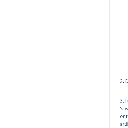
2.
D
3.
I
‘va
ont
art