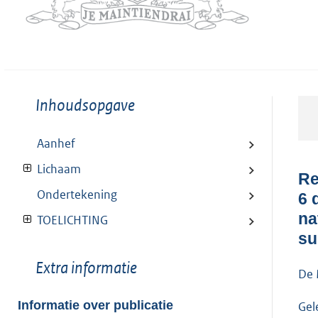
Toon
Inhoudsopgave
meer
van:
Aanhef
Lichaam
Re
Ondertekening
6 
na
TOELICHTING
su
Toon
Extra informatie
De 
meer
van:
Informatie over publicatie
Gele