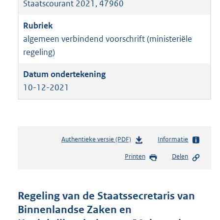
Staatscourant 2021, 47960
algemeen verbindend voorschrift (ministeriële
regeling)
10-12-2021
Authentieke versie (PDF)
b
Informatie
e
Printen
Delen
s
t
a
n
Regeling van de Staatssecretaris van
d
Binnenlandse Zaken en
s