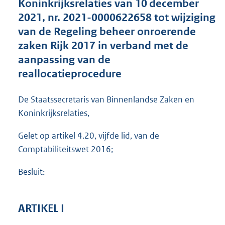
Koninkrijksrelaties van 10 december
g
r
2021, nr. 2021-0000622658 tot wijziging
o
van de Regeling beheer onroerende
o
zaken Rijk 2017 in verband met de
t
t
aanpassing van de
e
reallocatieprocedure
:
4
6
De Staatssecretaris van Binnenlandse Zaken en
2
Koninkrijksrelaties,
K
b
Gelet op artikel 4.20, vijfde lid, van de
Comptabiliteitswet 2016;
Besluit:
ARTIKEL I