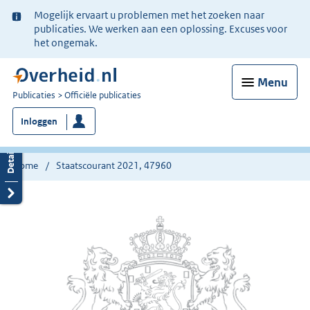
Ter
Mogelijk ervaart u problemen met het zoeken naar
informatie:
publicaties. We werken aan een oplossing. Excuses voor
het ongemak.
Menu
U
Publicaties
Officiële publicaties
bent
Inloggen
nu
hier:
Home
Staatscourant 2021, 47960