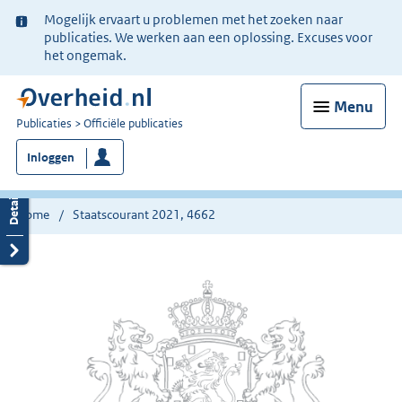
Ter
Mogelijk ervaart u problemen met het zoeken naar
informatie:
publicaties. We werken aan een oplossing. Excuses voor
het ongemak.
Menu
U
Publicaties
Officiële publicaties
bent
Inloggen
nu
hier:
Home
Staatscourant 2021, 4662