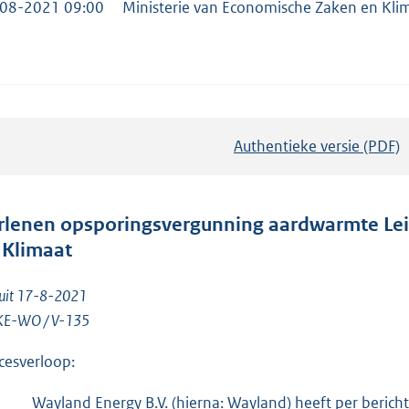
08-2021 09:00
Ministerie van Economische Zaken en Kli
Authentieke versie (PDF)
b
e
s
t
rlenen opsporingsvergunning aardwarmte Lei
a
 Klimaat
n
d
luit 17-8-2021
s
E-WO / V-135
g
cesverloop:
r
o
Wayland Energy B.V. (hierna: Wayland) heeft per beri