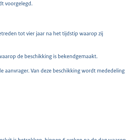
dt voorgelegd.
treden tot vier jaar na het tijdstip waarop zij
 waarop de beschikking is bekendgemaakt.
e aanvrager. Van deze beschikking wordt mededeling
 besluit is betrokken, binnen 6 weken na de dag waarop