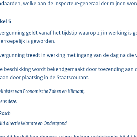
ndaarden, welke aan de inspecteur-generaal der mijnen wor
ikel 5
vergunning geldt vanaf het tijdstip waarop zij in werking is ge
erroepelijk is geworden.
vergunning treedt in werking met ingang van de dag na die
e beschikking wordt bekendgemaakt door toezending aan d
aan door plaatsing in de Staatscourant.
inister van Economische Zaken en Klimaat,
ens deze:
Rosch
id directie Warmte en Ondergrond
en dit besluit kan degene, wiens belang rechtstreeks bij dit