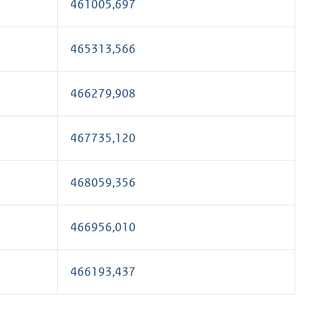
461005,697
465313,566
466279,908
467735,120
468059,356
466956,010
466193,437