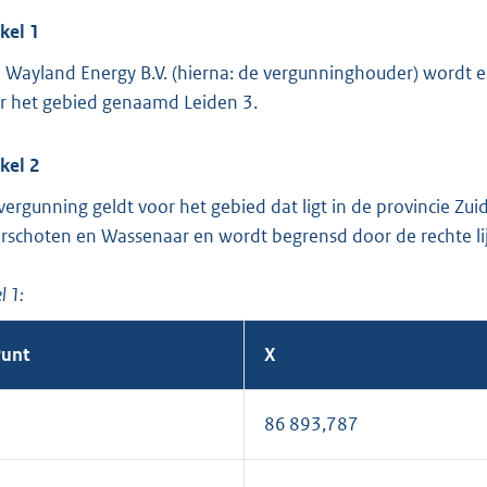
ikel 1
 Wayland Energy B.V. (hierna: de vergunninghouder) wordt
r het gebied genaamd Leiden 3.
ikel 2
vergunning geldt voor het gebied dat ligt in de provincie Zu
rschoten en Wassenaar en wordt begrensd door de rechte lij
l 1:
unt
X
1
86 893,787