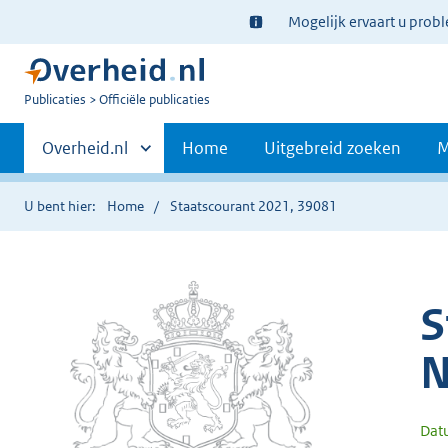
Ter
Mogelijk ervaart u prob
informatie:
U
Publicaties
Officiële publicaties
bent
Primaire
nu
Andere
Overheid.nl
Home
Uitgebreid zoeken
M
hier:
sites
navigatie
binnen
U bent hier:
Home
Staatscourant 2021, 39081
S
N
Dat