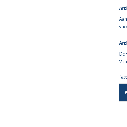
Art
Aan
voo
Art
De 
Voo
Tabe
P