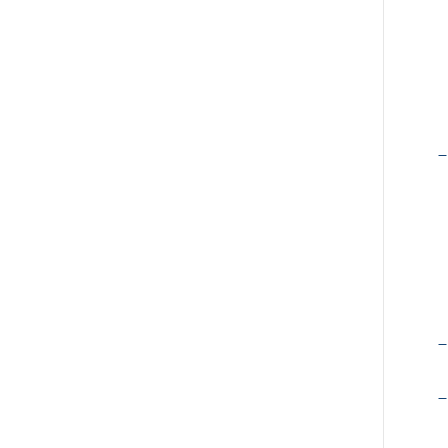
–
–
–