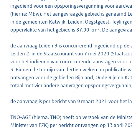
o
ingediend voor een opsporingsvergunning voor aardwa
t
(hierna: Mbw). Het aangevraagde gebied is genaamd Lei
t
in de gemeenten Katwijk, Leiden, Oegstgeest, Teylinge
e
oppervlakte van het gebied is 87,90 km². De aangevraag
:
1
de aanvraag Leiden 3 is concurrerend ingediend op d
8
Leiden 2. in de Staatscourant van 7 mei 2020 (
Staatsco
9
voor het indienen van concurrerende aanvragen voor h
3. Binnen de termijn van dertien weken na publicatie v
b
ontvangen voor de gebieden Rijnland, Oude Rijn en Kat
totaal met vier andere aanvragen opsporingsvergunnin
de aanvraag is per bericht van 9 maart 2021 voor het l
TNO-AGE (hierna: TNO) heeft op verzoek van de Minist
Minister van EZK) per bericht ontvangen op 13 april 2