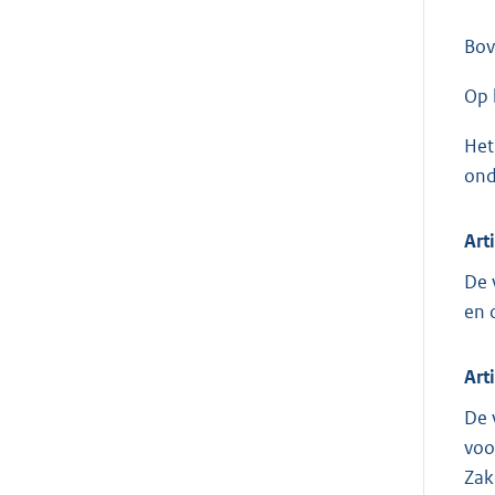
Bov
Op 
Het
ond
Art
De 
en 
Art
De 
voo
Zak