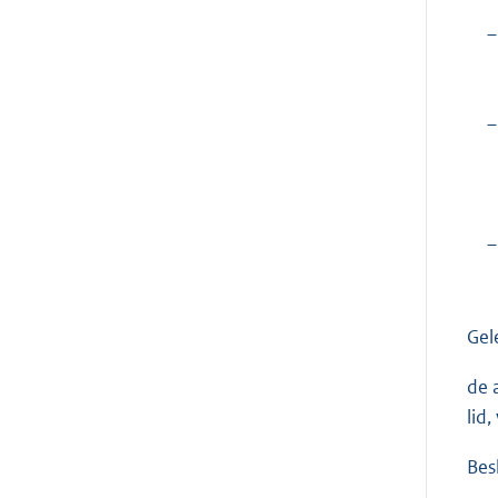
–
–
–
Gel
de a
lid
Besl