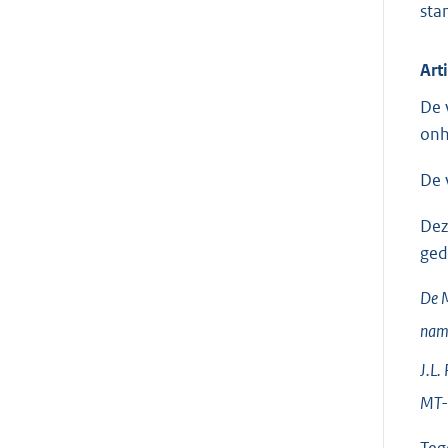
sta
Art
De 
onh
De 
Dez
ged
De M
nam
J.L.
MT-l
Teg