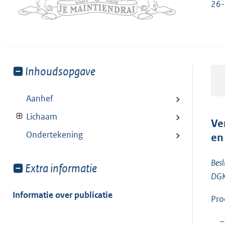
26-
Toon
Inhoudsopgave
meer
van:
Aanhef
Lichaam
Ve
Ondertekening
en
Bes
Toon
Extra informatie
DGK
meer
van:
Informatie over publicatie
Pro
–