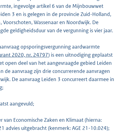
rmte, ingevolge artikel 6 van de Mijnbouwwet
den 3 en is gelegen in de provincie Zuid-Holland,
n, Voorschoten, Wassenaar en Noordwijk. De
de geldigheidsduur van de vergunning is vier jaar.
e aanvraag opsporingsvergunning aardwarmte
urant 2020, nr. 24797
) is een uitnodiging geplaatst
et open deel van het aangevraagde gebied Leiden
K
an de aanvraag zijn drie concurrerende aanvragen
wijk. De aanvraag Leiden 3 concurreert daarmee in
g;
aatst aangevuld;
er van Economische Zaken en Klimaat (hierna:
021 advies uitgebracht (kenmerk: AGE 21-10.024);